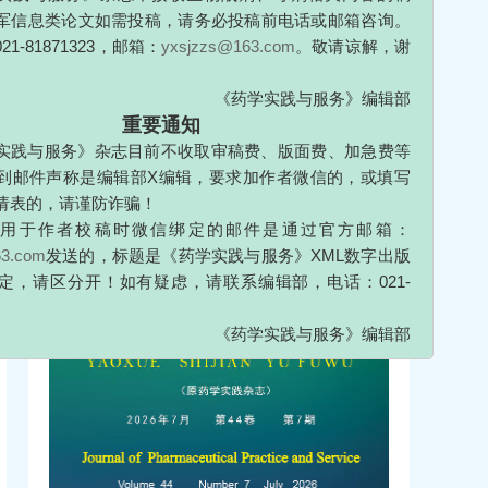
AS）数据，分别筛选与脑膜瘤、哮喘相关的单核苷酸多
《药学实践与服务》编辑部
加权（IVW）法作为核心分析方法，采用比值比（
OR
）
重要通知
果关联强度；通过Cochran's Q检验评估工具变量间的
服务》杂志目前不收取审稿费、版面费、加急费等
项检验水平多效性，采用留一法进行敏感性分析，并利用漏斗
声称是编辑部X编辑，要求加作者微信的，或填写
。
结果
IVW分析显示，脑膜瘤对哮喘发病风险存在正向
，请谨防诈骗！
.20，
P
<0.05）；异质性检验显示所选SNPs无明显异质性
作者校稿时微信绑定的邮件是通过官方邮箱：
析
Q
检验
P
=0.82）；MR-Egger截距项检验未发现水平多
发送的，标题是《药学实践与服务》XML数字出版
提示无单一SNP对整体估计结果产生实质性影响；漏斗图显
区分开！如有疑虑，请联系编辑部，电话：021-
。反向因果分析未发现哮喘对脑膜瘤发病风险存在统计学显
0～1.09，
P
=0.36）。
结论
本研究基于两样本双向MR
《药学实践与服务》编辑部
升高的独立因果危险因素，而哮喘对脑膜瘤发病风险无明
在。