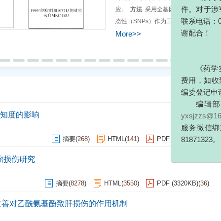
应。
方法
采用全基因组关联研究（GW
态性（SNPs）作为工具变量。以逆方差
及95%置信区间（95%CI）量化二者的因
More>>
《
药学实践与
效应异质性，以MR-Egger回归截距
费用，如收到邮件
图直观评估SNPs效应估计的分布对称性
编委登记申请表的
因果效应（
OR
=1.15，95%CI：1.10~1
编辑部用于
（IVW分析
Q
检验
P
=0.34，MR-Egger分
yxsjzzs@163.com
More>
效性（
P
>0.05）；留一法敏感性分析
服务微信绑定，请
示SNPs效应分布对称，结果稳健可靠
81871323。
知度的影响
著的因果效应（
OR
=0.93，95%CI：0.8
分析证实，脑膜瘤可能是哮喘发病风险
摘要
(
268
)
HTML
(
141
)
PDF (851KB)
(
210
)
显因果效应，不支持反向因果关联的存
瘤损伤研究
摘要
(
8278
)
HTML
(
3550
)
PDF (3320KB)
(
36
)
改善对乙酰氨基酚致肝损伤的作用机制