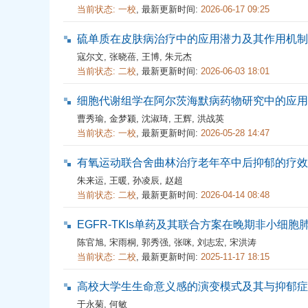
当前状态:
一校
,
最新更新时间:
2026-06-17 09:25
硫单质在皮肤病治疗中的应用潜力及其作用机制
寇尔文
,
张晓蓓
,
王博
,
朱元杰
当前状态:
二校
,
最新更新时间:
2026-06-03 18:01
细胞代谢组学在阿尔茨海默病药物研究中的应用
曹秀瑜
,
金梦颍
,
沈淑琦
,
王辉
,
洪战英
当前状态:
一校
,
最新更新时间:
2026-05-28 14:47
有氧运动联合舍曲林治疗老年卒中后抑郁的疗效
朱来运
,
王暖
,
孙凌辰
,
赵超
当前状态:
二校
,
最新更新时间:
2026-04-14 08:48
EGFR-TKIs单药及其联合方案在晚期非小细
陈官旭
,
宋雨桐
,
郭秀强
,
张咪
,
刘志宏
,
宋洪涛
当前状态:
二校
,
最新更新时间:
2025-11-17 18:15
高校大学生生命意义感的演变模式及其与抑郁症
于永菊
,
何敏