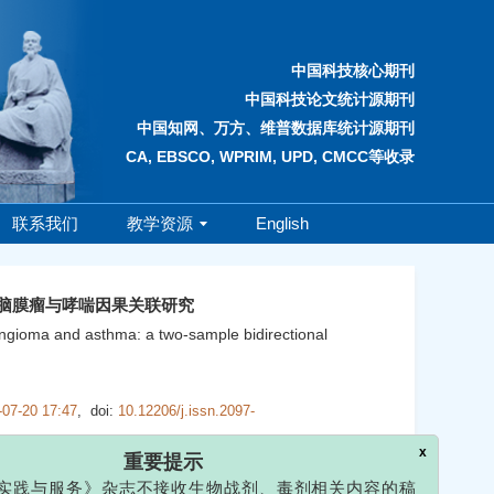
中国科技核心期刊
中国科技论文统计源期刊
中国知网、万方、维普数据库统计源期刊
CA, EBSCO, WPRIM, UPD, CMCC等收录
联系我们
教学资源
English
脑膜瘤与哮喘因果关联研究
ngioma and asthma: a two-sample bidirectional
x
重要提示
-07-20 17:47
,
doi:
10.12206/j.issn.2097-
与服务》杂志不接收生物战剂、毒剂相关内容的稿
类论文如需投稿，请务必投稿前电话或邮箱咨询。
871323，邮箱：
yxsjzzs@163.com
。敬请谅解，谢
R）方法，系统评估脑膜瘤与哮喘之间的因果关联效