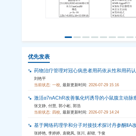
优先发表
药物治疗管理对冠心病患者用药依从性和用药认
刘艳平
当前状态:
一校
,
最新更新时间:
2026-07-29 15:16
激活α7nAChR改善氯化钙诱导的小鼠腹主动脉
张文静
,
付慧
,
郭小彬
,
郭浩
当前状态:
四校
,
最新更新时间:
2026-07-29 14:24
基于网络药理学和分子对接技术探讨丹参酮ⅡA
张婷艳
,
李婷婷
,
袁晓凤
,
张川
,
郝锴
,
卞俊