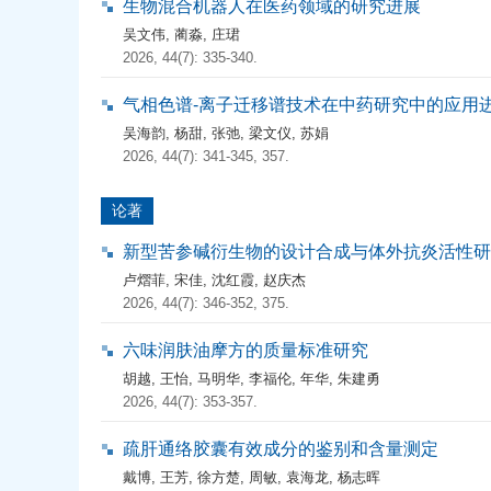
生物混合机器人在医药领域的研究进展
吴文伟
,
蔺淼
,
庄珺
2026, 44(7): 335-340.
气相色谱-离子迁移谱技术在中药研究中的应用
吴海韵
,
杨甜
,
张弛
,
梁文仪
,
苏娟
2026, 44(7): 341-345, 357.
论著
新型苦参碱衍生物的设计合成与体外抗炎活性研
卢熠菲
,
宋佳
,
沈红霞
,
赵庆杰
2026, 44(7): 346-352, 375.
六味润肤油摩方的质量标准研究
胡越
,
王怡
,
马明华
,
李福伦
,
年华
,
朱建勇
2026, 44(7): 353-357.
疏肝通络胶囊有效成分的鉴别和含量测定
戴博
,
王芳
,
徐方楚
,
周敏
,
袁海龙
,
杨志晖