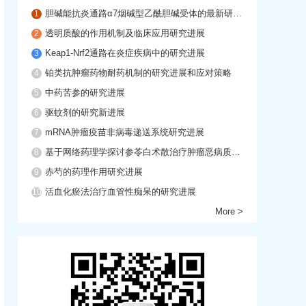
胆碱能抗炎通路α7烟碱型乙酰胆碱受体的最新研究进展
1
透明质酸的作用机制及临床应用研究进展
2
Keap1-Nrf2通路在炎症疾病中的研究进展
3
铂类抗肿瘤药物耐药机制的研究进展和应对策略
4
中药苦参的研究进展
5
驱蚊剂的研究新进展
6
mRNA肿瘤疫苗非病毒递送系统研究进展
7
基于网络药理学探讨参苓白术散治疗肿瘤恶病质的作用机制
8
赤芍的药理作用研究进展
9
活血化瘀法治疗血管性痴呆的研究进展
10
More >