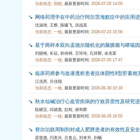
当前状态:
四校
,
最新更新时间:
2026-07-29 14:00
网络药理学在中药治疗阿尔茨海默症中的应用进
沈淑琦
,
王辉
,
陈啸飞
,
洪战英
当前状态:
一校
,
最新更新时间:
2026-07-23 15:56
基于两样本双向孟德尔随机化的脑膜瘤与哮喘因
刘丽艳
,
长征
,
孙传铎
,
王玲玲
,
孔祥辉
,
余克富
当前状态:
一校
,
最新更新时间:
2026-07-20 17:47
临床药师参与血液透析患者抗体阴性Ⅱ型肝素相
江冼芮
,
吕佳颐
当前状态:
一校
,
最新更新时间:
2026-06-30 10:18
秋水仙碱治疗心血管疾病的疗效异质性及研究进
阮晓宝
,
邱婧惠
,
彭程
,
谢和辉
当前状态:
一校
,
最新更新时间:
2026-06-29 16:55
替尔泊肽周制剂对成人肥胖患者的有效性及安全性
栾曾惠
,
闫美兴
,
吕复云
,
刘本升
,
刘畅