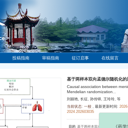
投稿指南
审稿指南
征订启事
在线留言
基于两样本双向孟德尔随机化的
Causal association between meni
Mendelian randomization...
刘丽艳
,
长征
,
孙传铎
,
王玲玲
, 等
当前状态:
一校
,
最新更新时间:
2026
《药学实践
2024.202603035
件。对于涉军信息
联系电话：021-81
目的
基于两样本双向孟德尔随机化（M
谢配合！