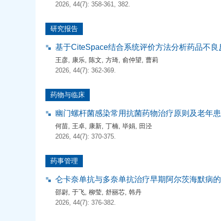
2026, 44(7): 358-361, 382.
研究报告
基于CiteSpace结合系统评价方法分析药品
王彦
,
康乐
,
陈文
,
方琦
,
俞仲望
,
曹莉
2026, 44(7): 362-369.
药物与临床
幽门螺杆菌感染常用抗菌药物治疗原则及老年患
何苗
,
王卓
,
康新
,
丁楠
,
毕娟
,
田泾
2026, 44(7): 370-375.
药事管理
仑卡奈单抗与多奈单抗治疗早期阿尔茨海默病的
邵尉
,
于飞
,
柳莹
,
舒丽芯
,
韩丹
2026, 44(7): 376-382.