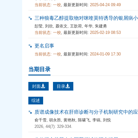
当前状态:
一校
,
最新更新时间:
2025-04-24 09:49
三种狼毒乙醇提取物对咪喹莫特诱导的银屑病小
彭莹
,
刘欣
,
聂依文
,
王歆荷
,
年华
,
朱建勇
当前状态:
一校
,
最新更新时间:
2025-02-19 08:53
更名启事
当前状态:
一校
,
最新更新时间:
2024-01-09 17:30
当期目录
封面
目录
综述
质谱成像技术在肝癌诊断与分子机制研究中的应
俞千雪
,
胡永胜
,
黄艳秋
,
陈啸飞
,
李镐
,
刘悦
2026, 44(7): 329-334.