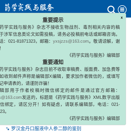
x
重要提示
药学实践与服务》杂志不接收生物战剂、毒剂相关内容的稿
1993年 第11卷 第4期
于涉军信息类论文如需投稿，请务必投稿前电话或邮箱咨询。
：021-81871323，邮箱：
yxsjzzs@163.com
。敬请谅解，谢
封面
！
《药学实践与服务》编辑部
药物分析和鉴定
重要通知
荧光扫描法测定发中微量硒含量
药学实践与服务》杂志目前不收取审稿费、版面费、加急费等
如收到邮件声称是编辑部X编辑，要求加作者微信的，或填写
陈重华
,
于波涛
,
刘明蓉
1993, (4): 196-298.
记申请表的，请谨防诈骗！
辑部用于作者校稿时微信绑定的邮件是通过官方邮箱：
zs@163.com
发送的，标题是《药学实践与服务》XML数字出版
时间分辨荧光免疫分析法在血液地高辛浓度分析中的应
用
信绑定，请区分开！如有疑虑，请联系编辑部，电话：021-
323。
吴笑春
,
高月
1993, (4): 287-290.
《药学实践与服务》编辑部
罗汉金丹口服液中人参二醇的鉴别