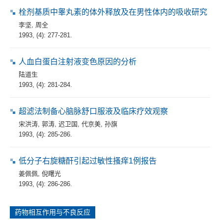
栓剂基质中睾丸素的体外释放及在男性体内的吸收研究
李坚
,
周全
1993, (4): 277-281.
人血白蛋白注射液变色原因的分析
陆道生
1993, (4): 281-284.
超滤法制备心脑脉舒口服液及临床疗效观察
宋洪涛
,
郭涛
,
迟卫国
,
代京美
,
孙旗
1993, (4): 285-286.
低分子右旋糖酐引起过敏性搔痒1例报告
姜佩佩
,
倪曙光
1993, (4): 286-286.
药物相互作用与不良反应