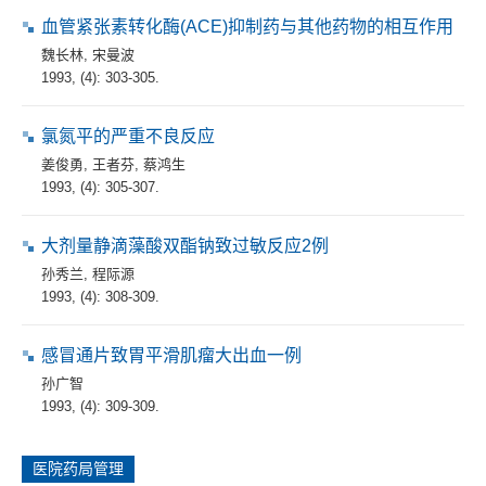
血管紧张素转化酶(ACE)抑制药与其他药物的相互作用
魏长林
,
宋曼波
1993, (4): 303-305.
氯氮平的严重不良反应
姜俊勇
,
王者芬
,
蔡鸿生
1993, (4): 305-307.
大剂量静滴藻酸双酯钠致过敏反应2例
孙秀兰
,
程际源
1993, (4): 308-309.
感冒通片致胃平滑肌瘤大出血一例
孙广智
1993, (4): 309-309.
医院药局管理