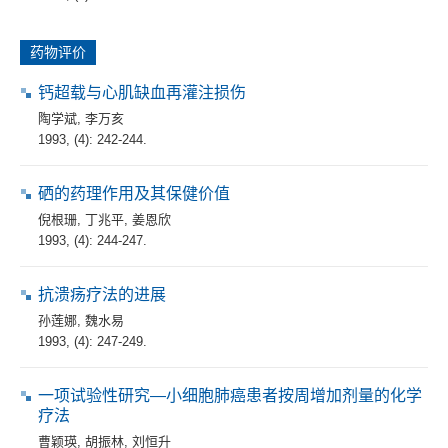
药物评价
钙超载与心肌缺血再灌注损伤
陶学斌
,
李万亥
1993, (4): 242-244.
硒的药理作用及其保健价值
倪根珊
,
丁兆平
,
姜恩欣
1993, (4): 244-247.
抗溃疡疗法的进展
孙莲娜
,
魏水易
1993, (4): 247-249.
一项试验性研究—小细胞肺癌患者按周增加剂量的化学
疗法
曹颖瑛
,
胡振林
,
刘恒升