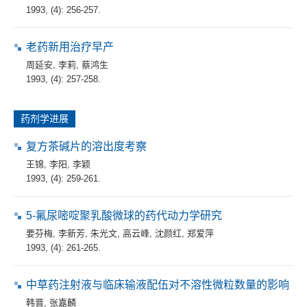
1993, (4): 256-257.
老药新用治疗早产
周延安
,
李莉
,
蔡鸿生
1993, (4): 257-258.
药剂学进展
复方茶碱片的溶出度考察
王锦
,
李阳
,
李颖
1993, (4): 259-261.
5-氟尿嘧啶聚乳酸微球的药代动力学研究
要芬梅
,
李新芳
,
朱光文
,
高云峰
,
沈颜红
,
郑爱萍
1993, (4): 261-265.
中草药注射液与临床输液配伍对不溶性微粒数量的影响
韩晋
,
张嘉麟