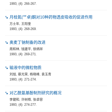
1993, (4): 266-267.
月桂氮(艹卓)酮对10种药物透皮吸收的促进作用
方士年
,
王阳奎
1993, (4): 268-269.
奥麦丁钠制备的改进
周和林
,
钱建平
,
徐炳祥
1993, (4): 269-271.
输液中的微粒物质
刘旭
,
蔡光荣
,
杨晓峰
,
袁玉青
1993, (4): 271-274.
对乙酰氨基酚制剂研究的概况
李健和
,
许树梧
,
张卓容
1993, (4): 274-277.