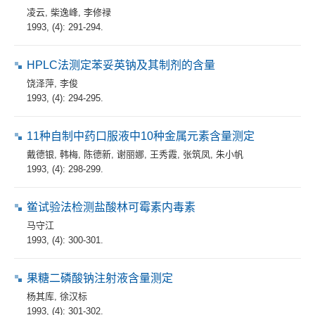
凌云
,
柴逸峰
,
李修禄
1993, (4): 291-294.
HPLC法测定苯妥英钠及其制剂的含量
饶泽萍
,
李俊
1993, (4): 294-295.
11种自制中药口服液中10种金属元素含量测定
戴德银
,
韩梅
,
陈德新
,
谢丽娜
,
王秀霞
,
张筑凤
,
朱小帆
1993, (4): 298-299.
鲎试验法检测盐酸林可霉素内毒素
马守江
1993, (4): 300-301.
果糖二磷酸钠注射液含量测定
杨其库
,
徐汉标
1993, (4): 301-302.