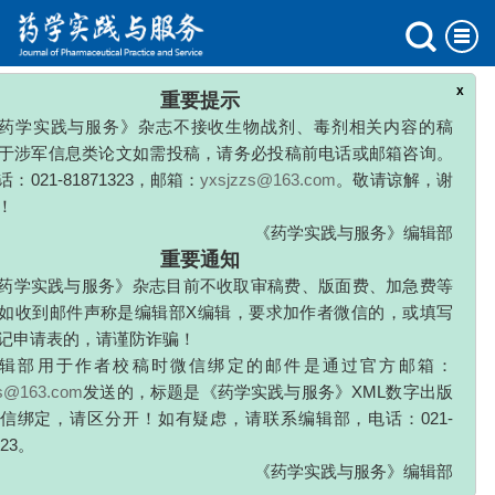
x
重要提示
2026年 46卷
药学实践与服务》杂志不接收生物战剂、毒剂相关内容的稿
2025年 45卷
于涉军信息类论文如需投稿，请务必投稿前电话或邮箱咨询。
：021-81871323，邮箱：
yxsjzzs@163.com
。敬请谅解，谢
2024年 42卷
！
《药学实践与服务》编辑部
2023年 41卷
重要通知
药学实践与服务》杂志目前不收取审稿费、版面费、加急费等
2022年 40卷
如收到邮件声称是编辑部X编辑，要求加作者微信的，或填写
记申请表的，请谨防诈骗！
2021年 39卷
辑部用于作者校稿时微信绑定的邮件是通过官方邮箱：
2020年 38卷
zs@163.com
发送的，标题是《药学实践与服务》XML数字出版
信绑定，请区分开！如有疑虑，请联系编辑部，电话：021-
2019年 37卷
323。
《药学实践与服务》编辑部