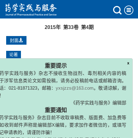
2015年 第33卷 第4期
封面
论著
细胞共培养模型在口服药物吸收研究中的应用
x
重要提示
黎迎
,
朱春燕
药学实践与服务》杂志不接收生物战剂、毒剂相关内容的稿
2015, 33(4): 289-292,327.
于涉军信息类论文如需投稿，请务必投稿前电话或邮箱咨询。
：021-81871323，邮箱：
yxsjzzs@163.com
。敬请谅解，谢
群体药动学应用于个体化给药的研究进展
！
《药学实践与服务》编辑部
林艳
2015, 33(4): 293-297,346.
重要通知
药学实践与服务》杂志目前不收取审稿费、版面费、加急费等
如收到邮件声称是编辑部X编辑，要求加作者微信的，或填写
酪氨酸-DNA磷酸二酯酶抑制剂的研究进展
记申请表的，请谨防诈骗！
黄亚辉
,
董国强
,
张万年
,
盛春泉