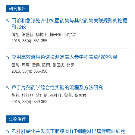
研究报告
门诊和急诊处方中抗菌药物与其他药物关联规则的挖掘
和比较
傅翔
,
陈盛新
,
杨樟卫
,
陈长虹
,
何宇涛
2015, 33(4): 351-355.
应用高效液相色谱法测定猫人参中积雪草酸的含量
吕昉
,
周瑾
,
费扬
,
陈雨
,
张国庆
,
赵亮
2015, 33(4): 356-358.
芦丁片剂药学综合性实验的流程及方法研究
陈莉
,
杜红丽
,
曾仁韬
,
张叶叶
,
鲁莹
,
蔡国君
2015, 33(4): 359-362.
生物治疗
乙肝肝硬化并发皮下脂膜炎样T细胞淋巴瘤伴噬血细胞