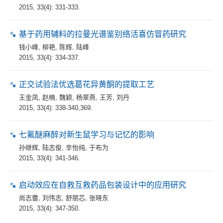
2015, 33(4): 331-333.
基于药用辅料的拉曼光谱鉴别络活喜仿冒药研究
钱小峰
,
柳艳
,
陈辉
,
陆峰
2015, 33(4): 334-337.
正交试验法优选葛花异黄酮的提取工艺
王金凤
,
赵楠
,
魏颖
,
杨翠燕
,
王芳
,
刘丹
2015, 33(4): 338-340,369.
七氟醚麻醉对新生鼠学习与记忆的影响
孙继辉
,
陆志俊
,
辛怡纯
,
于布为
2015, 33(4): 341-346.
启动效应在自救互救药品包装设计中的应用研究
尚志蕾
,
刘伟志
,
舒丽芯
,
张晓东
2015, 33(4): 347-350.