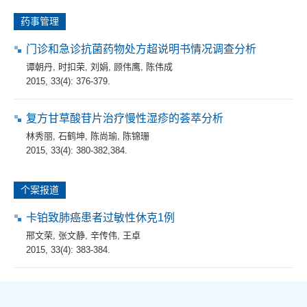
药事管理
门诊和急诊抗菌药物处方超说明书情况调查分析
谭朝丹
,
时扣荣
,
刘娟
,
顾伟鹰
,
陈伟成
2015, 33(4): 376-379.
复方甘草酸苷片治疗慢性湿疹的荟萃分析
林秀丽
,
石鹤坤
,
陈尚瑜
,
陈锦珊
2015, 33(4): 380-382,384.
个案报道
卡铂致肺癌患者过敏性休克1例
邢文荣
,
张文静
,
辛传伟
,
王卓
2015, 33(4): 383-384.