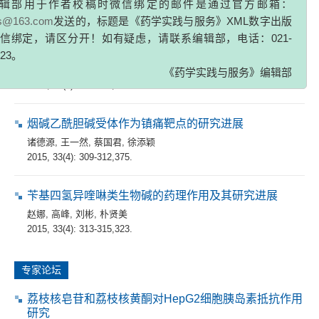
辑部用于作者校稿时微信绑定的邮件是通过官方邮箱：
2015, 33(4): 298-302.
zs@163.com
发送的，标题是《药学实践与服务》XML数字出版
信绑定，请区分开！如有疑虑，请联系编辑部，电话：021-
拓扑异构酶Ⅰ和Ⅱ双重抑制剂的研究进展
323。
蒋琰
,
盛春泉
,
董国强
《药学实践与服务》编辑部
2015, 33(4): 303-308,379.
烟碱乙酰胆碱受体作为镇痛靶点的研究进展
诸德源
,
王一然
,
蔡国君
,
徐添颖
2015, 33(4): 309-312,375.
苄基四氢异喹啉类生物碱的药理作用及其研究进展
赵娜
,
高峰
,
刘彬
,
朴贤美
2015, 33(4): 313-315,323.
专家论坛
荔枝核皂苷和荔枝核黄酮对HepG2细胞胰岛素抵抗作用
研究