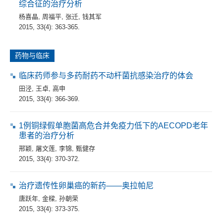
综合征的治疗分析
杨喜晶
,
周福平
,
张迁
,
钱其军
2015, 33(4): 363-365.
药物与临床
临床药师参与多药耐药不动杆菌抗感染治疗的体会
田泾
,
王卓
,
高申
2015, 33(4): 366-369.
1例铜绿假单胞菌高危合并免疫力低下的AECOPD老年
患者的治疗分析
邢颖
,
屠文莲
,
李锦
,
甄健存
2015, 33(4): 370-372.
治疗遗传性卵巢癌的新药——奥拉帕尼
唐跃年
,
金樑
,
孙朝荣
2015, 33(4): 373-375.