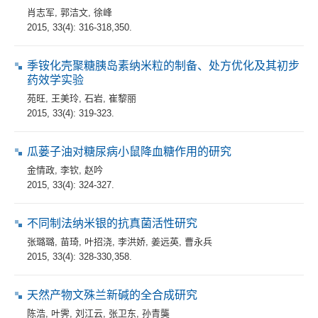
肖志军
,
郭洁文
,
徐峰
2015, 33(4): 316-318,350.
季铵化壳聚糖胰岛素纳米粒的制备、处方优化及其初步
药效学实验
苑旺
,
王美玲
,
石岩
,
崔黎丽
2015, 33(4): 319-323.
瓜蒌子油对糖尿病小鼠降血糖作用的研究
金情政
,
李钦
,
赵吟
2015, 33(4): 324-327.
不同制法纳米银的抗真菌活性研究
张璐璐
,
苗琦
,
叶招浇
,
李洪娇
,
姜远英
,
曹永兵
2015, 33(4): 328-330,358.
天然产物文殊兰新碱的全合成研究
陈浩
,
叶霁
,
刘江云
,
张卫东
,
孙青龑