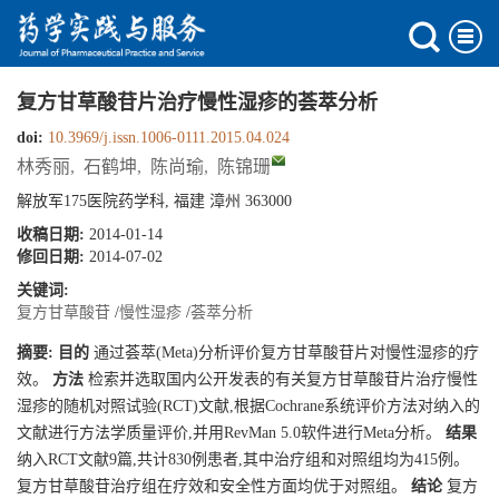
复方甘草酸苷片治疗慢性湿疹的荟萃分析
doi:
10.3969/j.issn.1006-0111.2015.04.024
林秀丽
,
石鹤坤
,
陈尚瑜
,
陈锦珊
解放军175医院药学科, 福建 漳州 363000
收稿日期:
2014-01-14
修回日期:
2014-07-02
关键词:
复方甘草酸苷
/
慢性湿疹
/
荟萃分析
摘要:
目的
通过荟萃(Meta)分析评价复方甘草酸苷片对慢性湿疹的疗
效。
方法
检索并选取国内公开发表的有关复方甘草酸苷片治疗慢性
湿疹的随机对照试验(RCT)文献,根据Cochrane系统评价方法对纳入的
文献进行方法学质量评价,并用RevMan 5.0软件进行Meta分析。
结果
纳入RCT文献9篇,共计830例患者,其中治疗组和对照组均为415例。
复方甘草酸苷治疗组在疗效和安全性方面均优于对照组。
结论
复方