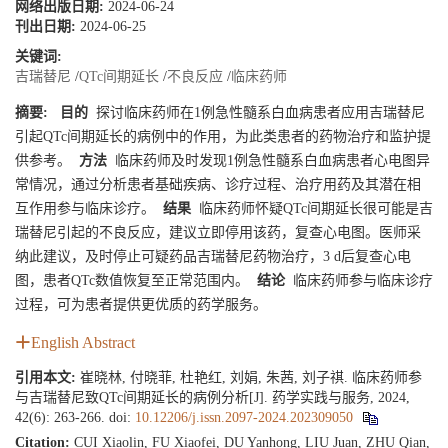
网络出版日期:
2024-06-24
刊出日期:
2024-06-25
关键词:
吉瑞替尼
/
QTc间期延长
/
不良反应
/
临床药师
摘要:
目的
探讨临床药师在1例急性髓系白血病患者应用吉瑞替尼
引起QTc间期延长的病例中的作用，为此类患者的药物治疗和监护提
供参考。
方法
临床药师及时发现1例急性髓系白血病患者心电图异
常情况，通过分析患者基础疾病、诊疗过程、治疗用药及其潜在相
互作用参与临床诊疗。
结果
临床药师怀疑QTc间期延长很可能是吉
瑞替尼引起的不良反应，建议立即停用该药，复查心电图。医师采
纳此建议，及时停止可疑药品吉瑞替尼药物治疗，3 d后复查心电
图，患者QTc数值恢复至正常范围内。
结论
临床药师参与临床诊疗
过程，可为患者提供更优质的药学服务。
English Abstract
引用本文:
崔晓林, 付晓菲, 杜艳红, 刘娟, 朱茜, 刘子祺. 临床药师参
与吉瑞替尼致QTc间期延长的病例分析[J]. 药学实践与服务, 2024,
42(6): 263-266.
doi:
10.12206/j.issn.2097-2024.202309050
Citation:
CUI Xiaolin, FU Xiaofei, DU Yanhong, LIU Juan, ZHU Qian,