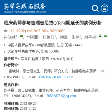
临床药师参与吉瑞替尼致QTc间期延长的病例分析
doi:
10.12206/j.issn.2097-2024.202309050
1
,
2
2
2
1
2
,
,
崔晓林
,
付晓菲
,
杜艳红
,
刘娟
,
朱茜
,
刘子祺
1. 中国人民解放军63680部队医院, 江苏 无锡 214400
2. 火箭军特色医学中心, 北京 100088
基金项目:
军队后勤自主项目（zzcws23j1021）
作者简介:
崔晓林，硕士研究生，药师，研究方向：抗肿瘤临床药师，Tel：
15052190307，Email：
15021568203@163.com
通讯作者:
刘子祺，硕士研究生，主管药师，研究方向：抗肿瘤临床药师，
Tel：13001042283，Email：
705368757@qq.com
收稿日期:
2023-09-20
修回日期:
2023-11-22