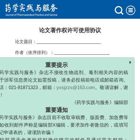
论文著作权许可使用协议
论文题目：
作者（依序排列）：
x
重要提示
投稿期刊（下简称“期刊”）：
《药学实践与服
药学实践与服务》杂志不接收生物战剂、毒剂相关内容的稿
务》
于涉军信息类论文如需投稿，请务必投稿前电话或邮箱咨询。
一、全体作者同意，上述提交本刊发表的论文一经本刊录用，
：021-81871323，邮箱：
yxsjzzs@163.com
。敬请谅解，谢
作者即将论文整体、论文的任何部分内容及与论文相关的内容（如
！
论文研究问题、研究思想、方法、过程、数据、结果的详细资料，
《药学实践与服务》编辑部
重要通知
包括理论推导和实验过程等内容）或其他可以从论文中提取部分的
药学实践与服务》杂志目前不收取审稿费、版面费、加急费等
全部复制传播的权利——包括但不限于复制权、发行权、信息网络
如收到邮件声称是编辑部X编辑，要求加作者微信的，或填写
传播权、广播权、表演权、翻译权、汇编权、改编权等著作财产权
记申请表的，请谨防诈骗！
许可给《药学实践与服务》编辑部（下称“期刊社”）使用，期刊社
辑部用于作者校稿时微信绑定的邮件是通过官方邮箱：
有权通过包括但不限于以下方式使用：