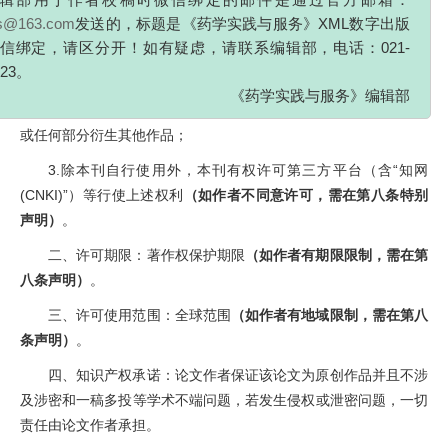
zs@163.com
发送的，标题是《药学实践与服务》XML数字出版
1.以各种已知或将来可能出现的形态、格式和介质，如光盘、
信绑定，请区分开！如有疑虑，请联系编辑部，电话：021-
磁盘、网络等形式，复制、发行、信息网络传播、广播或其他传播
323。
方式使用许可内容；
《药学实践与服务》编辑部
2.翻译、改编、汇编该论文，以及利用该论文中的图表，摘要
或任何部分衍生其他作品；
3.除本刊自行使用外，本刊有权许可第三方平台（含“知网
(CNKI)”）等行使上述权利
（如作者不同意许可，需在第八条特别
声明）
。
二、许可期限：著作权保护期限
（如作者有期限限制，需在第
八条声明）
。
三、许可使用范围：全球范围
（如作者有地域限制，需在第八
条声明）
。
四、知识产权承诺：论文作者保证该论文为原创作品并且不涉
及涉密和一稿多投等学术不端问题，若发生侵权或泄密问题，一切
责任由论文作者承担。