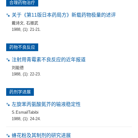
合理药物治疗
关于《第11版日本药局方》新载药物极量的述评
戴诗文
,
石振武
1988, (1): 21-21.
药物不良反应
注射用青霉素不良反应的近年报道
刘能德
1988, (1): 22-23.
药剂学进展
左旋苯丙氨酸氮芥的输液稳定性
S.EsmailTabibi
1988, (1): 24-24.
蜂花粉及其制剂的研究进展