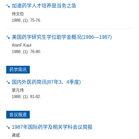
加速药学人才培养是当务之急
侍文俭
1988, (1): 75-76.
美国药学研究生学位助学金概况(1986—1987)
AlanF.Kaul
1988, (1): 76-80.
药学简讯
国内外医药简讯(87年3、4季度)
景凡伟
1988, (1): 81-82.
会议报道
1987年国际药学及相关学科会议简报
龚斌