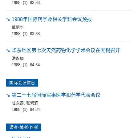
1988, (1): 83-83.
1988年国际药学及相关学科会议预报
戴丽华
1988, (1): 83-83.
华东地区第七次天然药物化学学术会议在无锡召开
洪永福
1988, (1): 84-84.
国际会议信息
第二十七届国际军事医学和药学代表会议
陆永泰
,
张紫洞
1988, (1): 84-84.
读者·编者·作者