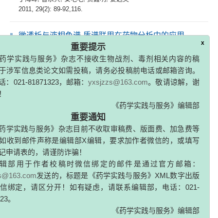
2011, 29(2): 89-92,116.
微透析与液相色谱-质谱联用在药物分析中的应用
吕狄亚
,
洪战英
,
娄子洋
,
曹岩
,
董昕
,
柴逸峰
x
重要提示
2011, 29(2): 93-96,119.
药学实践与服务》杂志不接收生物战剂、毒剂相关内容的稿
于涉军信息类论文如需投稿，请务必投稿前电话或邮箱咨询。
专家论坛
：021-81871323，邮箱：
yxsjzzs@163.com
。敬请谅解，谢
！
人的核糖体蛋白S3a基因克隆、表达、纯化与亚细胞定
《药学实践与服务》编辑部
位
重要通知
刘莹
,
厉建中
,
张俊平
药学实践与服务》杂志目前不收取审稿费、版面费、加急费等
2011, 29(2): 97-100.
如收到邮件声称是编辑部X编辑，要求加作者微信的，或填写
记申请表的，请谨防诈骗！
非洛地平缓释片的研制及其体外释放研究
辑部用于作者校稿时微信绑定的邮件是通过官方邮箱：
朱雨秋
,
郭圣荣
zs@163.com
发送的，标题是《药学实践与服务》XML数字出版
2011, 29(2): 101-104,108.
信绑定，请区分开！如有疑虑，请联系编辑部，电话：021-
323。
正交试验优选镰形棘豆总黄酮活性炭脱色工艺
《药学实践与服务》编辑部