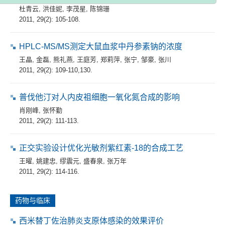
杜青云
,
洪佳妮
,
李茂星
,
陈锦珊
2011, 29(2): 105-108.
HPLC-MS/MS测定大鼠血浆中丹参素钠的浓度
王晶
,
金磊
,
熊礼燕
,
王庭芳
,
郑莉萍
,
张宁
,
邹豪
,
张川
2011, 29(2): 109-110,130.
普伐他汀对人内皮祖细胞一氧化氮合成的影响
肖刚峰
,
张怀勤
2011, 29(2): 111-113.
正交实验设计优化光敏剂紫红素-18的合成工艺
王曜
,
姚建忠
,
缪震元
,
盛春泉
,
张万年
2011, 29(2): 114-116.
药物与临床
西米替丁佐治肺炎支原体感染的效果评价