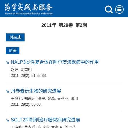
2011年 第29卷 第2期
封面
论著
NALP3炎性复合体在阿尔茨海默病中的作用
赵婷
,
沈甫明
2011, 29(2): 81-82,88.
丹参素衍生物的研究进展
王庭芳
,
郑莉萍
,
张宁
,
金磊
,
吴秋业
,
张川
2011, 29(2): 83-88.
SGLT2抑制剂治疗糖尿病研究进展
丁海峰
,
曹永兵
,
安毛毛
,
贾鑫明
,
姜远英