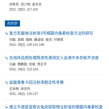
刘秀芳
,
刘少明
,
吴天天
2011, 29(2): 117-119.
药剂学
复方乳酸钠注射液3号细菌内毒素检查方法的研究
付聪
,
高锦
,
嵇杨
,
聂渝琼
,
程洋
,
付晓菲
2011, 29(2): 120-121,148.
在线样品预处理限进色谱测定人血清中多奈哌齐浓度
马骏
,
樊鹏程
,
任俊
,
贾正平
2011, 29(2): 122-124.
盐酸普鲁卡因注射液稳定性考察
尤本明
,
宋洪杰
2011, 29(2): 125-127.
建立牛痘疫苗致炎兔皮提取物注射液的细菌内毒素检查