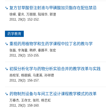
复方甘草酸苷注射液与甲磺酸加贝酯存在配伍禁忌
徐嵘
,
霍炎
,
万丽丽
,
陆瑶华
,
郭澄
2011, 29(2): 152-152.
药学教育
重视药用植物学和生药学课程中拉丁名的教与学
张磊
,
辛海量
,
韩婷
,
秦路平
,
张宏
2011, 29(2): 153-155.
初探分析化学与药物分析实验合并的教学改革与实践
尚校军
,
杨丽娟
,
马素英
,
孙祥德
2011, 29(2): 156-157.
药物制剂设备与车间工艺设计课程教学模式的改革
万春杰
,
王存文
,
张珩
,
杨艺虹
2011, 29(2): 158-160.