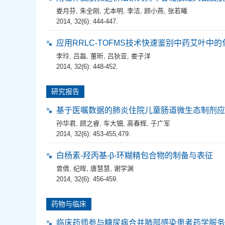
娄月芬
,
朱全刚
,
尤本明
,
李洁
,
顾小燕
,
张若曦
2014, 32(6): 444-447.
应用RRLC-TOFMS技术快速鉴别中药艾叶中
李玲
,
吕磊
,
董昕
,
吕狄亚
,
娄子洋
2014, 32(6): 448-452.
研究报告
基于医嘱数据的肺炎住院儿童肠道微生态制剂应
孙华君
,
顾之睿
,
车大钿
,
高春辉
,
于广军
2014, 32(6): 453-455,479.
白杨素-羟丙基-β-环糊精包合物的制备与表征
曾倩
,
纪晖
,
唐慧慧
,
谢学渊
2014, 32(6): 456-459.
药物与临床
临床药师参与糖尿病合并肺部感染患者药学服务