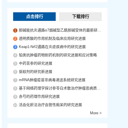
点击排行
下载排行
胆碱能抗炎通路α7烟碱型乙酰胆碱受体的最新研究进展
1
透明质酸的作用机制及临床应用研究进展
2
Keap1-Nrf2通路在炎症疾病中的研究进展
3
铂类抗肿瘤药物耐药机制的研究进展和应对策略
4
中药苦参的研究进展
5
驱蚊剂的研究新进展
6
mRNA肿瘤疫苗非病毒递送系统研究进展
7
基于网络药理学探讨参苓白术散治疗肿瘤恶病质的作用机制
8
赤芍的药理作用研究进展
9
活血化瘀法治疗血管性痴呆的研究进展
10
More >