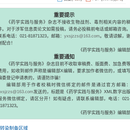
x
重要提示
药学实践与服务》杂志不接收生物战剂、毒剂相关内容的稿
究进展
于涉军信息类论文如需投稿，请务必投稿前电话或邮箱咨询。
：021-81871323，邮箱：
yxsjzzs@163.com
。敬请谅解，谢
摘要
(
5889
)
PDF (254KB)
(
117
)
！
《药学实践与服务》编辑部
重要通知
摘要
(
6438
)
PDF (677KB)
(
266
)
药学实践与服务》杂志目前不收取审稿费、版面费、加急费等
如收到邮件声称是编辑部X编辑，要求加作者微信的，或填写
记申请表的，请谨防诈骗！
辑部用于作者校稿时微信绑定的邮件是通过官方邮箱：
摘要
(
4973
)
PDF (510KB)
(
241
)
zs@163.com
发送的，标题是《药学实践与服务》XML数字出版
信绑定，请区分开！如有疑虑，请联系编辑部，电话：021-
应用的研究现状
323。
《药学实践与服务》编辑部
摘要
(
4722
)
PDF (483KB)
(
233
)
转染制备区域