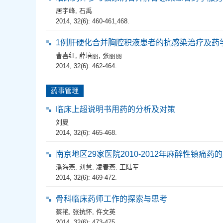
居宇峰
,
石禹
2014, 32(6): 460-461,468.
1例肝硬化合并胸腔积液患者的抗感染治疗及药
曹喜红
,
薛培丽
,
张丽丽
2014, 32(6): 462-464.
药事管理
临床上超说明书用药的分析及对策
刘夏
2014, 32(6): 465-468.
南京地区29家医院2010-2012年麻醉性镇痛药
潘海燕
,
刘慧
,
凌春燕
,
王陆军
2014, 32(6): 469-472.
骨科临床药师工作的探索与思考
蔡艳
,
张抗怀
,
仵文英
2014, 32(6): 473-475.