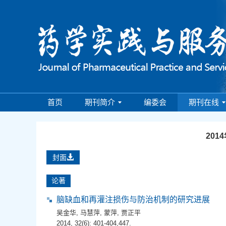
首页
期刊简介
编委会
期刊在线
201
封面
论著
脑缺血和再灌注损伤与防治机制的研究进展
吴金华
,
马慧萍
,
蒙萍
,
贾正平
2014, 32(6): 401-404,447.