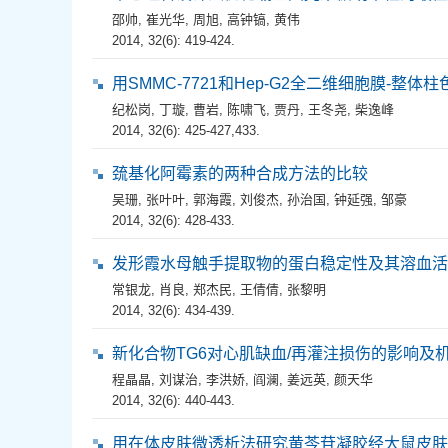
邵帅
,
崔光华
,
周旭
,
高钟镐
,
黄伟
2014, 32(6): 419-424.
用SMMC-7721和Hep-G2全二维细胞膜-
纪松岗
,
丁璇
,
曹岩
,
陈啸飞
,
贾丹
,
王冬尧
,
柴逸峰
2014, 32(6): 425-427,433.
巯基化阿霉素的两种合成方法的比较
吴珊
,
张叶叶
,
郭海霞
,
刘俊杰
,
孙治国
,
钟延强
,
邹豪
2014, 32(6): 428-433.
发形霞水母触手提取物的蛋白稳定性及其溶血活
常银龙
,
肖良
,
郑杰民
,
王倩倩
,
张黎明
2014, 32(6): 434-439.
新化合物TG6对心肌缺血/再灌注损伤的影响及
程晶晶
,
刘谋治
,
李洪娇
,
阎澜
,
姜远英
,
颜天华
2014, 32(6): 440-443.
用在体皮肤微透析法研究黄芩苷凝胶经大鼠皮肤