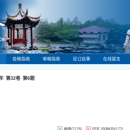
投稿指南
审稿指南
征订启事
在线留言
4年 第32卷 第6期
摘要
(
7125
)
PDF (508KB)
(
172
)