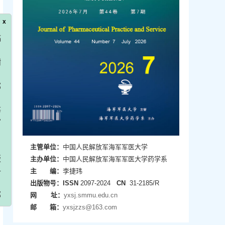
主管单位：
中国人民解放军海军军医大学
主办单位：
中国人民解放军海军军医大学药学系
主 编：
李捷玮
出版物号：
ISSN
2097-2024
CN
31-2185/R
网 址：
yxsj.smmu.edu.cn
邮 箱：
yxsjzzs@163.com