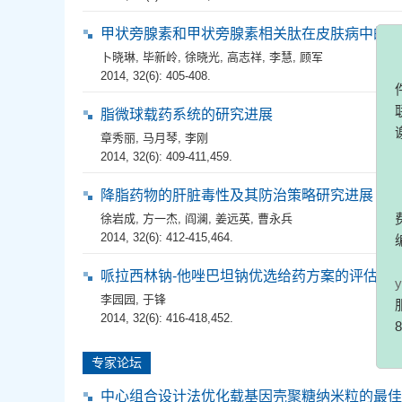
《
甲状旁腺素和甲状旁腺素相关肽在皮肤病中的研
件。对
卜晓琳
,
毕新岭
,
徐晓光
,
高志祥
,
李慧
,
顾军
联系电话
2014, 32(6): 405-408.
谢配合
脂微球载药系统的研究进展
章秀丽
,
马月琴
,
李刚
2014, 32(6): 409-411,459.
《
费用，
降脂药物的肝脏毒性及其防治策略研究进展
编委登
徐岩成
,
方一杰
,
阎澜
,
姜远英
,
曹永兵
编
2014, 32(6): 412-415,464.
yxsjz
服务微
哌拉西林钠-他唑巴坦钠优选给药方案的评估及
81871
李园园
,
于锋
2014, 32(6): 416-418,452.
专家论坛
中心组合设计法优化载基因壳聚糖纳米粒的最佳