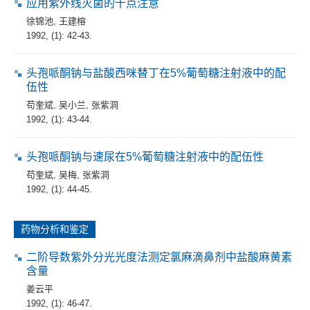
应用紫外线灭菌的十点注意
徐锦池
,
王建榕
1992, (1): 42-43.
头孢哌酮钠与盐酸西咪替丁在5%葡萄糖注射液中的配
伍性
苟奎斌
,
吴小兰
,
张紫洞
1992, (1): 43-44.
头孢哌酮钠与速尿在5%葡萄糖注射液中的配伍性
苟奎斌
,
吴梅
,
张紫洞
1992, (1): 44-45.
药物分析和鉴定
二阶导数紫外分光光度法测定氯麻滴鼻剂中盐酸麻黄素
含量
姜云平
1992, (1): 46-47.