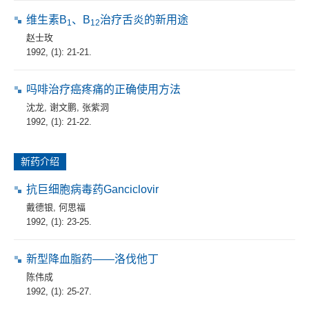
维生素B
、B
治疗舌炎的新用途
1
12
赵士玫
1992, (1): 21-21.
吗啡治疗癌疼痛的正确使用方法
沈龙
,
谢文鹏
,
张紫洞
1992, (1): 21-22.
新药介绍
抗巨细胞病毒药Ganciclovir
戴德银
,
何思福
1992, (1): 23-25.
新型降血脂药——洛伐他丁
陈伟成
1992, (1): 25-27.