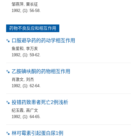
邹燕萍
,
栗长征
1992, (1): 56-58.
药物不良反应和相互作用
口服避孕药的药动学相互作用
鱼爱和
,
李万亥
1992, (1): 59-62.
乙胺碘呋酮的药物相互作用
肖激文
,
刘杰
1992, (1): 62-64.
投错药致患者死亡2例浅析
纪玉霞
,
高广文
1992, (1): 64-65.
林可霉素引起蛋白尿1例