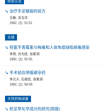
经验交流
治疗手足皲裂的验方
王敏
,
关玉华
1992, (1): 51-51.
文摘
羟氨苄青霉素与梅毒和人体免疫缺陷病毒感染
李燕
,
孙为民
,
张紫洞
1992, (1): 55-55.
手术前应停服避孕药
李元义
,
石振武
,
张紫洞
1992, (1): 58-58.
天然药物进展
蛇足草化学成分的研究(简报)