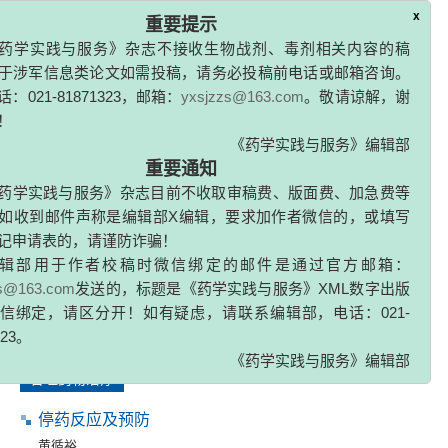
1992, (1): 6-7.
x
重要提示
茚得卡尼特对左心室功能不全患者的作用
药学实践与服务》杂志不接收生物战剂、毒剂相关内容的稿
于涉军信息类论文如需投稿，请务必投稿前电话或邮箱咨询。
刘晓帆
,
张紫洞
1992, (1): 7-8.
：021-81871323，邮箱：
yxsjzzs@163.com
。敬请谅解，谢
！
《药学实践与服务》编辑部
血管紧张素转换酶抑制剂性咳嗽
重要通知
姜诞宁
,
陈金明
,
张紫洞
药学实践与服务》杂志目前不收取审稿费、版面费、加急费等
1992, (1): 8-9.
如收到邮件声称是编辑部X编辑，要求加作者微信的，或填写
记申请表的，请谨防诈骗！
喹那普利的血液动力学效应
辑部用于作者校稿时微信绑定的邮件是通过官方邮箱：
刘晓帆
,
张紫洞
zs@163.com
发送的，标题是《药学实践与服务》XML数字出版
1992, (1): 9-9.
信绑定，请区分开！如有疑虑，请联系编辑部，电话：021-
323。
合理药物治疗
《药学实践与服务》编辑部
停药反应及预防
黄循裕