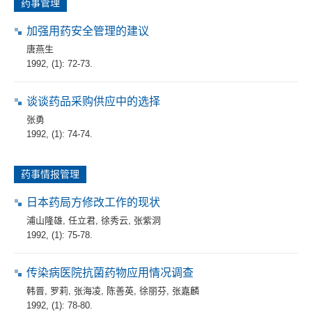
药事管理
加强用药安全管理的建议
唐燕生
1992, (1): 72-73.
谈谈药品采购供应中的选择
张勇
1992, (1): 74-74.
药事情报管理
日本药局方修改工作的现状
浦山隆雄
,
任立君
,
徐秀云
,
张紫洞
1992, (1): 75-78.
传染病医院抗菌药物应用情况调查
韩晋
,
罗莉
,
张海凌
,
陈善英
,
徐丽芬
,
张嘉麟
1992, (1): 78-80.