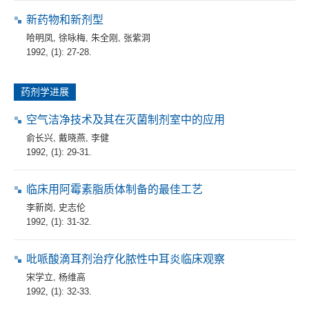
新药物和新剂型
哈明凤
,
徐咏梅
,
朱全刚
,
张紫洞
1992, (1): 27-28.
药剂学进展
空气洁净技术及其在灭菌制剂室中的应用
俞长兴
,
戴晓燕
,
李健
1992, (1): 29-31.
临床用阿霉素脂质体制备的最佳工艺
李新岗
,
史志伦
1992, (1): 31-32.
吡哌酸滴耳剂治疗化脓性中耳炎临床观察
宋学立
,
杨维高
1992, (1): 32-33.