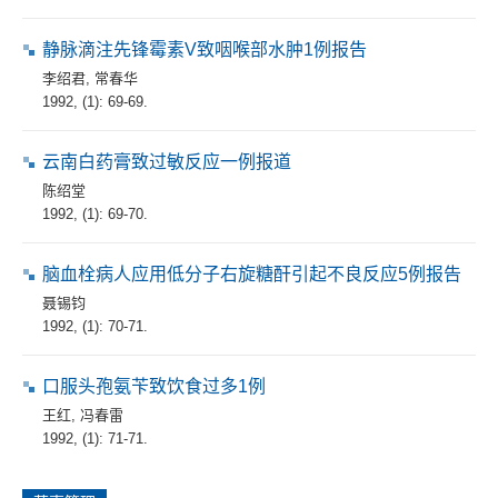
静脉滴注先锋霉素V致咽喉部水肿1例报告
李绍君
,
常春华
1992, (1): 69-69.
云南白药膏致过敏反应一例报道
陈绍堂
1992, (1): 69-70.
脑血栓病人应用低分子右旋糖酐引起不良反应5例报告
聂锡钧
1992, (1): 70-71.
口服头孢氨苄致饮食过多1例
王红
,
冯春雷
1992, (1): 71-71.