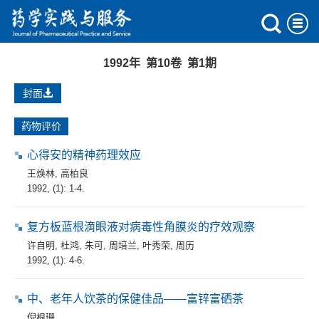
1992年 第10卷 第1期
封面
药物评价
心得安的精神药理效应
王焕林
,
高柏良
1992, (1): 1-4.
复方板蓝根滴眼液对病毒性角膜炎的疗效观察
许自明
,
杜鸿
,
朱可
,
周培兰
,
叶秀荣
,
周历
1992, (1): 4-6.
中、老年人饮茶的保健佳品——富锌富硒茶
倪根珊