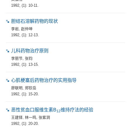
1992, (1): 10-11.
胆结石溶解药物的现状
李岩
,
赵仲坤
1992, (1): 12-13.
儿科药物治疗原则
李丽节
,
张钧
1992, (1): 13-15.
心肌梗塞后药物治疗的实用指导
廖联明
,
郑钦岳
1992, (1): 15-20.
恶性贫血口服维生素B
维持疗法的经验
12
王建铎
,
林一鸣
,
张紫洞
1992, (1): 20-20.