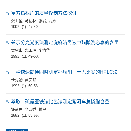
复方葛根片的质量控制方法探讨
张卫星
,
马德林
,
张岩
,
高燕
1992, (1): 47-49.
差示分光光度法测定洗麻滴鼻液中醋酸洗必泰的含量
贺承山
,
栾玉玲
,
牟清华
1992, (1): 49-50.
一种快速简便同时测定扑痫酮、苯巴比妥的HPLC法
仕克勤
,
黄安铭
1992, (1): 50-53.
萃取—硫氰亚铁铵比色法测定紫河车总磷脂含量
许益民
,
李云乔
,
蒋星
1992, (1): 53-55.