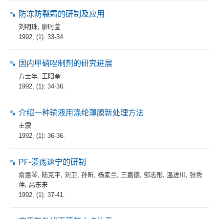
防冻防裂霜的研制及应用
刘明珠
,
廖时萱
1992, (1): 33-34.
国内甲硝唑制剂的研究进展
方士年
,
王阳奎
1992, (1): 34-36.
介绍一种输液用涤纶薄膜新处理方法
王震
1992, (1): 36-36.
PF-溃疡速宁的研制
俞惠琴
,
陆克平
,
刘卫
,
孙昕
,
杨素兰
,
王嘉德
,
邹志彤
,
温进川
,
张秀
萍
,
高东来
1992, (1): 37-41.