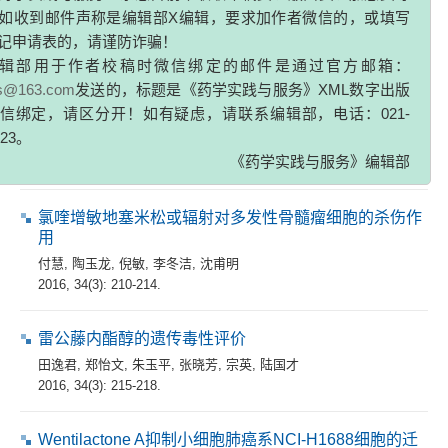
如收到邮件声称是编辑部X编辑，要求加作者微信的，或填写
青葙总皂苷对肝损伤保护作用的研究
记申请表的，请谨防诈骗！
唐颖
,
梁琳
,
郭美丽
辑部用于作者校稿时微信绑定的邮件是通过官方邮箱：
2016, 34(3): 201-205,282.
zs@163.com
发送的，标题是《药学实践与服务》XML数字出版
信绑定，请区分开！如有疑虑，请联系编辑部，电话：021-
积雪草酸对颅脑损伤的保护作用及其机制研究
323。
顾申勇
,
朱秋珍
,
王静
,
刘玉兰
,
张悦
,
芮耀诚
,
章越凡
,
李铁军
《药学实践与服务》编辑部
2016, 34(3): 206-209,288.
氯喹增敏地塞米松或辐射对多发性骨髓瘤细胞的杀伤作
用
付慧
,
陶玉龙
,
倪敏
,
李冬洁
,
沈甫明
2016, 34(3): 210-214.
雷公藤内酯醇的遗传毒性评价
田逸君
,
郑怡文
,
朱玉平
,
张晓芳
,
宗英
,
陆国才
2016, 34(3): 215-218.
Wentilactone A抑制小细胞肺癌系NCI-H1688细胞的迁