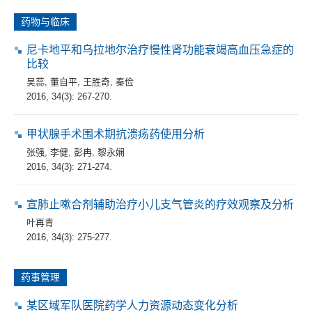
药物与临床
尼卡地平和乌拉地尔治疗慢性肾功能衰竭高血压急症的
比较
吴蕊
,
董自平
,
王胜奇
,
秦俭
2016, 34(3): 267-270.
甲状腺手术围术期抗溃疡药使用分析
张强
,
李健
,
彭冉
,
黎永娴
2016, 34(3): 271-274.
宣肺止嗽合剂辅助治疗小儿支气管炎的疗效观察及分析
叶再青
2016, 34(3): 275-277.
药事管理
某区域军队医院药学人力资源动态变化分析