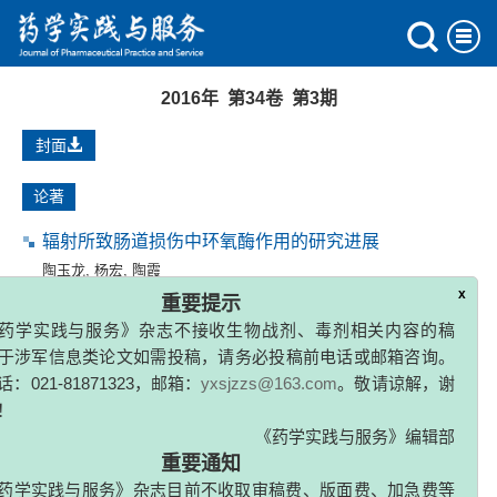
2016年 第34卷 第3期
封面
论著
辐射所致肠道损伤中环氧酶作用的研究进展
陶玉龙
,
杨宏
,
陶霞
x
重要提示
2016, 34(3): 193-195.
药学实践与服务》杂志不接收生物战剂、毒剂相关内容的稿
于涉军信息类论文如需投稿，请务必投稿前电话或邮箱咨询。
载药金纳米粒的研究进展
：021-81871323，邮箱：
yxsjzzs@163.com
。敬请谅解，谢
张鑫
,
刘颖
,
冯年平
！
2016, 34(3): 196-200,236.
《药学实践与服务》编辑部
重要通知
专家论坛
药学实践与服务》杂志目前不收取审稿费、版面费、加急费等