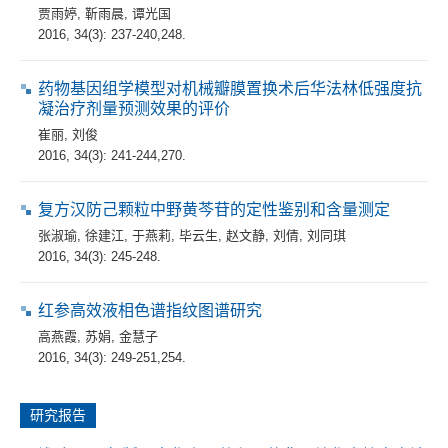
贾雨婷
,
靳雨晨
,
谭光国
2016, 34(3): 237-240,248.
药物基因组学模型对机械瓣膜置换术后华法林低强度抗
凝治疗剂量预测效果的评价
崔丽
,
刘俊
2016, 34(3): 241-244,270.
复方汉防己颗粒中野黄芩苷的定性鉴别和含量测定
张淑瑜
,
徐建江
,
于燕莉
,
毕云生
,
赵文静
,
刘倩
,
刘同琪
2016, 34(3): 245-248.
红参高效液相色谱指纹图谱研究
高燕霞
,
苏娟
,
金慧子
2016, 34(3): 249-251,254.
研究报告