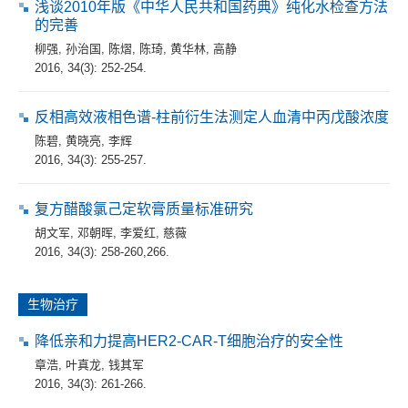
浅谈2010年版《中华人民共和国药典》纯化水检查方法
的完善
柳强
,
孙治国
,
陈熠
,
陈琦
,
黄华林
,
高静
2016, 34(3): 252-254.
反相高效液相色谱-柱前衍生法测定人血清中丙戊酸浓度
陈碧
,
黄晓亮
,
李辉
2016, 34(3): 255-257.
复方醋酸氯己定软膏质量标准研究
胡文军
,
邓朝晖
,
李爱红
,
慈薇
2016, 34(3): 258-260,266.
生物治疗
降低亲和力提高HER2-CAR-T细胞治疗的安全性
章浩
,
叶真龙
,
钱其军
2016, 34(3): 261-266.