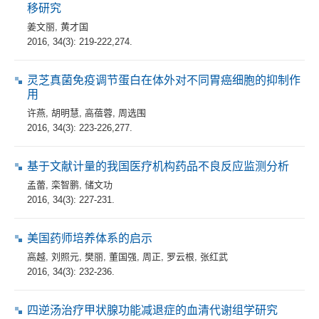
移研究
姜文丽
,
黄才国
2016, 34(3): 219-222,274.
灵芝真菌免疫调节蛋白在体外对不同胃癌细胞的抑制作
用
许燕
,
胡明慧
,
高蓓蓉
,
周选围
2016, 34(3): 223-226,277.
基于文献计量的我国医疗机构药品不良反应监测分析
孟蕾
,
栾智鹏
,
储文功
2016, 34(3): 227-231.
美国药师培养体系的启示
高越
,
刘照元
,
樊丽
,
董国强
,
周正
,
罗云根
,
张红武
2016, 34(3): 232-236.
四逆汤治疗甲状腺功能减退症的血清代谢组学研究