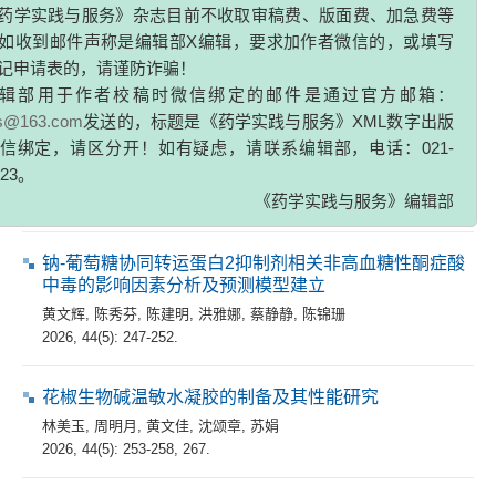
药学实践与服务》杂志目前不收取审稿费、版面费、加急费等
龚杨洋
,
楼春杨
,
张火俊
,
缪震元
如收到邮件声称是编辑部X编辑，要求加作者微信的，或填写
2026, 44(5): 233-238, 246.
记申请表的，请谨防诈骗！
辑部用于作者校稿时微信绑定的邮件是通过官方邮箱：
论著
zs@163.com
发送的，标题是《药学实践与服务》XML数字出版
信绑定，请区分开！如有疑虑，请联系编辑部，电话：021-
车前草不同居群药材的快速鉴别研究
323。
徐倩
,
吴可歆
,
王家如
,
胡云飞
,
谢若男
,
洪稳稳
《药学实践与服务》编辑部
2026, 44(5): 239-246.
钠-葡萄糖协同转运蛋白2抑制剂相关非高血糖性酮症酸
中毒的影响因素分析及预测模型建立
黄文辉
,
陈秀芬
,
陈建明
,
洪雅娜
,
蔡静静
,
陈锦珊
2026, 44(5): 247-252.
花椒生物碱温敏水凝胶的制备及其性能研究
林美玉
,
周明月
,
黄文佳
,
沈颂章
,
苏娟
2026, 44(5): 253-258, 267.