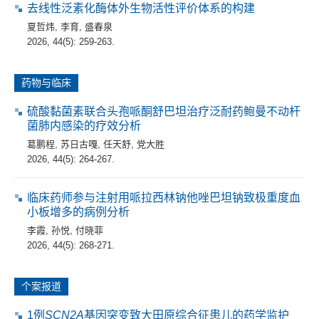
去线性泛素化酶体外生物活性评价体系的构建
夏哲炜
,
李育
,
盛春泉
2026, 44(5): 259-263.
药物与临床
硫酸黏菌素联合头孢哌酮舒巴坦治疗泛耐药鲍曼不动杆
菌肺内感染的疗效分析
葛鹏程
,
苏日古嘎
,
任天舒
,
党大胜
2026, 44(5): 264-267.
临床药师参与注射用哌拉西林钠他唑巴坦钠致极重度血
小板增多的病例分析
李霞
,
孙悦
,
付晓菲
2026, 44(5): 268-271.
个案报道
1例
SCN2A
基因突变致大田原综合征患儿的药学监护