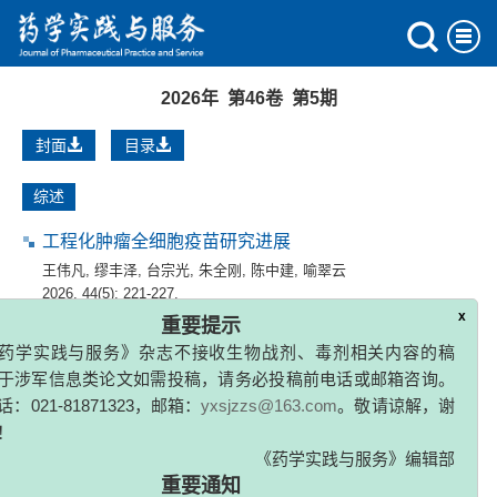
2026年 第46卷 第5期
封面
目录
综述
工程化肿瘤全细胞疫苗研究进展
王伟凡
,
缪丰泽
,
台宗光
,
朱全刚
,
陈中建
,
喻翠云
2026, 44(5): 221-227.
x
重要提示
药学实践与服务》杂志不接收生物战剂、毒剂相关内容的稿
钠−葡萄糖协同转运蛋白2的基因组学研究进展及其抑制
于涉军信息类论文如需投稿，请务必投稿前电话或邮箱咨询。
剂的临床应用
：021-81871323，邮箱：
yxsjzzs@163.com
。敬请谅解，谢
邓晓霞
,
田泾
,
苏健芬
！
2026, 44(5): 228-232.
《药学实践与服务》编辑部
重要通知
新药RRx−001的临床研究进展