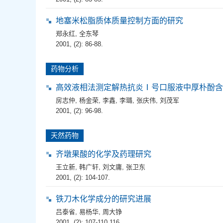
地塞米松脂质体质量控制方面的研究
郑永红
,
全东琴
2001, (2): 86-88.
药物分析
高效液相法测定解热抗炎Ⅰ号口服液中厚朴酚含
房志仲
,
杨金荣
,
李鑫
,
李璐
,
张庆伟
,
刘茂军
2001, (2): 96-98.
天然药物
齐墩果酸的化学及药理研究
王立新
,
韩广轩
,
刘文庸
,
张卫东
2001, (2): 104-107.
铁刀木化学成分的研究进展
吕泰省
,
易杨华
,
周大铮
2001, (2): 107-110,116.