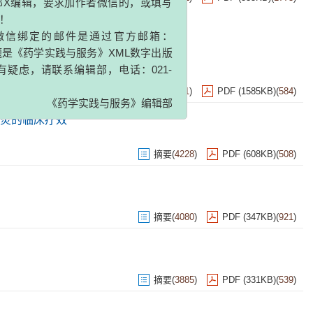
知
收取审稿费、版面费、加急费等
辑，要求加作者微信的，或填写
定的邮件是通过官方邮箱：
摘要
(
3371
)
PDF (1585KB)
(
584
)
学实践与服务》XML数字出版
请联系编辑部，电话：021-
炎的临床疗效
《药学实践与服务》编辑部
摘要
(
4228
)
PDF (608KB)
(
508
)
摘要
(
4080
)
PDF (347KB)
(
921
)
摘要
(
3885
)
PDF (331KB)
(
539
)