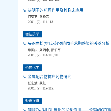
决明子的药理作用及其临床应用
何菊英
,
刘松青
2001, (2): 111-113.
循征药学
头孢曲松(罗氏芬)预防围手术期感染的荟萃分析
承国庆
,
刘明忠
,
邵伯军
2001, (2): 114-116,110.
药物化学
金属配合物抗癌药物研究
任宏斌
,
魏红
2001, (2): 117-119.
短篇报道
辅酶Q
对LDL氧化的抑制作用——论辅酶Q在