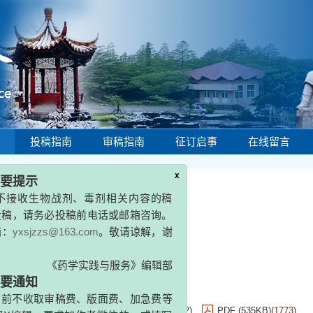
投稿指南
审稿指南
征订启事
在线留言
1年 第19卷 第2期
x
示
生物战剂、毒剂相关内容的稿
请务必投稿前电话或邮箱咨询。
jzzs@163.com
。敬请谅解，谢
《药学实践与服务》编辑部
摘要
(
4512
)
PDF (535KB)
(
1773
)