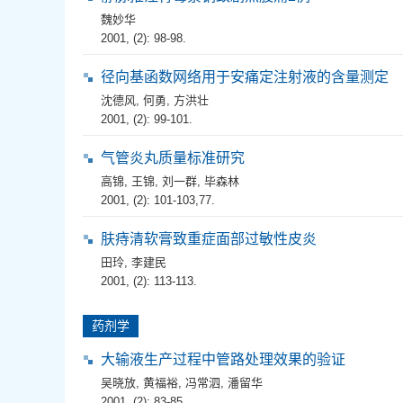
魏妙华
2001, (2): 98-98.
径向基函数网络用于安痛定注射液的含量测定
沈德风
,
何勇
,
方洪壮
2001, (2): 99-101.
气管炎丸质量标准研究
高锦
,
王锦
,
刘一群
,
毕森林
2001, (2): 101-103,77.
肤痔清软膏致重症面部过敏性皮炎
田玲
,
李建民
2001, (2): 113-113.
药剂学
大输液生产过程中管路处理效果的验证
吴晓放
,
黄福裕
,
冯常泗
,
潘留华
2001, (2): 83-85.