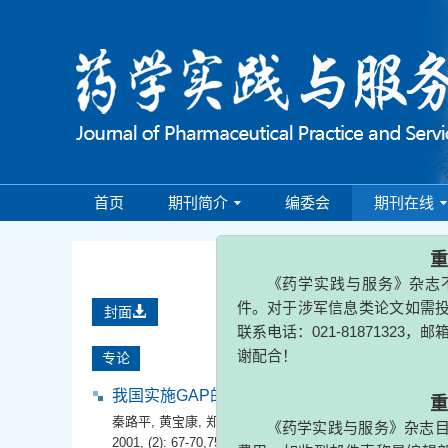
首页
期刊简介
编委会
期刊在线
200
封面
重要提
《药学实践与服务》杂志不接收
专论
件。对于涉军信息类论文如需投稿，
联系电话：021-81871323，邮箱：
yxs
我国实施GAP的背景、现状、问题及对策
谢配合！
秦路平
,
黄宝康
,
郑汉臣
2001, (2): 67-70,75.