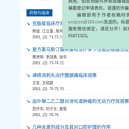
重要通
《
药学实践与服务》杂志目前不
药物与临床
费用，如收到邮件声称是编辑部X编
克脂星临床疗效观察
编委登记申请表的，请谨防诈骗！
郑谊
,
江立富
,
周井红
,
张兴凯
,
贾红
,
肖勇
编辑部用于作者校稿时微信绑
2001, (2): 71-72,74.
yxsjzzs@163.com
发送的，标题是《药
服务微信绑定，请区分开！如有疑虑，
复方氯马斯汀霜制备和治疗季节性面部接触性皮
81871323。
黄贤琦
,
李冠勇
,
张华
2001, (2): 73-74,72.
通络消刺丸治疗腰腿痛临床观察
王军
,
王绍庭
2001, (2): 75-75,70.
血卟啉二乙二醇对消化道肿瘤的光动力疗效观察
范开华
,
刘子文
,
夏俊
2001, (2): 76-76.
几种含漱剂成分及其对口腔护理的作用