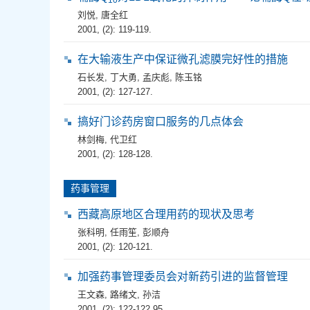
10
刘悦
,
唐全红
2001, (2): 119-119.
在大输液生产中保证微孔滤膜完好性的措施
石长发
,
丁大勇
,
孟庆彪
,
陈玉铭
2001, (2): 127-127.
搞好门诊药房窗口服务的几点体会
林剑梅
,
代卫红
2001, (2): 128-128.
药事管理
西藏高原地区合理用药的现状及思考
张科明
,
任雨笙
,
彭顺舟
2001, (2): 120-121.
加强药事管理委员会对新药引进的监督管理
王文森
,
路绪文
,
孙洁
2001, (2): 122-122,95.