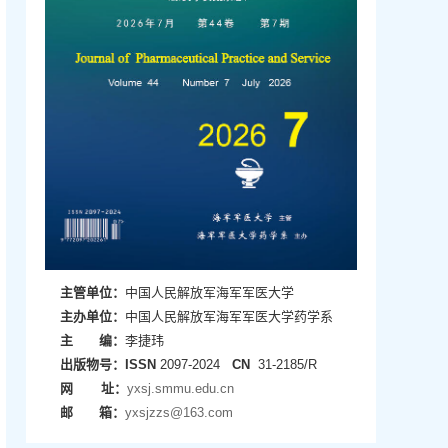
主管单位：
中国人民解放军海军军医大学
主办单位：
中国人民解放军海军军医大学药学系
主 编：
李捷玮
出版物号：
ISSN
2097-2024
CN
31-2185/R
网 址：
yxsj.smmu.edu.cn
邮 箱：
yxsjzzs@163.com