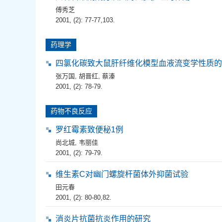
傅秀芝
2001, (2): 77-77,103.
药理学
四氯化碳致大鼠肝纤维化模型血液流变学性质的
张万国
,
胡晋红
,
蔡溱
2001, (2): 78-79.
药物不良反应
罗红霉素致便秘1例
尚北城
,
韦丽佳
2001, (2): 79-79.
维生素C对幽门螺旋杆菌体外抑菌试验
田元春
2001, (2): 80-80,82.
消炎片抗菌抗炎作用的研究