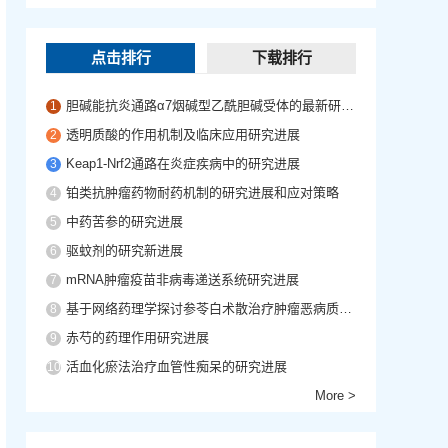
点击排行
下载排行
胆碱能抗炎通路α7烟碱型乙酰胆碱受体的最新研究进展
1
透明质酸的作用机制及临床应用研究进展
2
Keap1-Nrf2通路在炎症疾病中的研究进展
3
铂类抗肿瘤药物耐药机制的研究进展和应对策略
4
中药苦参的研究进展
5
驱蚊剂的研究新进展
6
mRNA肿瘤疫苗非病毒递送系统研究进展
7
基于网络药理学探讨参苓白术散治疗肿瘤恶病质的作用机制
8
赤芍的药理作用研究进展
9
活血化瘀法治疗血管性痴呆的研究进展
10
More >