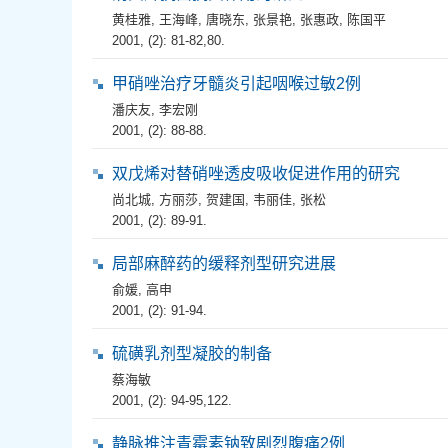
黄桂雅
,
王海峰
,
唐晓东
,
张景艳
,
张惠政
,
陈国平
2001, (2): 81-82,80.
甲硝唑治疗牙髓炎引起咽喉过敏2例
潘庆友
,
李宏刚
2001, (2): 88-88.
双戊烯对替硝唑透皮吸收促进作用的研究
尚北城
,
方丽莎
,
贺建国
,
韦丽佳
,
张松
2001, (2): 89-91.
局部麻醉药的缓释剂型研究进展
俞媛
,
高申
2001, (2): 91-94.
硫磺乳剂型凝胶的制备
蔡海敏
2001, (2): 94-95,122.
静脉推注青霉素钠致剧烈腹痛2例