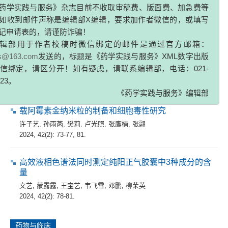
药学实践与服务》杂志目前不收取审稿费、版面费、加急费等
2024, 42(2): 60-65.
如收到邮件声称是编辑部X编辑，要求加作者微信的，或填写
记申请表的，请谨防诈骗！
论著
辑部用于作者校稿时微信绑定的邮件是通过官方邮箱：
zs@163.com
发送的，标题是《药学实践与服务》XML数字出版
中药复方参麻颈复颗粒治疗脑梗死的网络药理学研究
信绑定，请区分开！如有疑虑，请联系编辑部，电话：021-
徐熠
,
何瑞华
,
黄瑾
323。
2024, 42(2): 66-72.
《药学实践与服务》编辑部
载阿霉素金纳米粒的制备和细胞毒性研究
许子艺
,
孙雨菡
,
樊莉
,
卢光照
,
张鹰楠
,
张翮
2024, 42(2): 73-77, 81.
高效液相色谱法同时测定纯阳正气胶囊中3种成分的含
量
文艺
,
蒙露露
,
王宝艺
,
韦飞雪
,
邓鹏
,
柳荣英
2024, 42(2): 78-81.
药物与临床