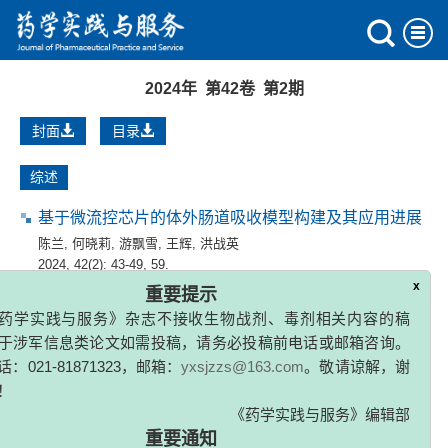
2024年 第42卷 第2期
封面
目录
综述
基于微流控芯片的体外肠道吸收模型构建及其应用进展
陈兰
,
何晓莉
,
游飘雪
,
王辉
,
洪战英
2024, 42(2): 43-49, 59.
x
重要提示
药学实践与服务》杂志不接收生物战剂、毒剂相关内容的稿
光调控对药用植物次生代谢成分合成的影响
于涉军信息类论文如需投稿，请务必投稿前电话或邮箱咨询。
张伟
,
孟祥庆
,
苏晓荟
,
汪晋伊
,
李丽华
,
贾敏
：021-81871323，邮箱：
yxsjzzs@163.com
。敬请谅解，谢
2024, 42(2): 50-59.
！
《药学实践与服务》编辑部
体内药物分析技术在临床药学工作中的应用进展
重要通知
陈亭如
,
毛士龙