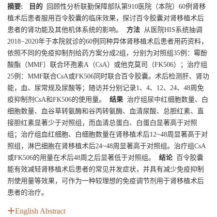
摘要:
目的
回顾性分析联勤保障部队第910医院（本院）60例肾移
植术后患者服用百令胶囊的临床效果，探讨百令胶囊对肾移植术后
患者的肾功能及其他机体系统的影响。
方法
从医院HIS系统抽调
2018−2020年于本院就诊的60例同种异体肾移植术后患者用药资料，
依照不同的免疫抑制剂给药方案分成2组，分别为对照组35例：霉酚
酸酯（MMF）联合环孢素A（CsA）或他克莫司（FK506）；治疗组
25例：MMF联合CsA或FK506同时联合百令胶囊。术后检测肝、肾功
能，血、尿常规及尿酸等；随访并分别记录1、4、12、24、48周免
疫抑制剂CsA和FK506的使用量。
结果
治疗组尿中红细胞数量、白
细胞数量、血谷草转氨酶和谷丙转氨酶、血清尿酸、总胆红素、直
接胆红素显著少于对照组，而血清总蛋白、白蛋白显著高于对照
组；治疗组血红细胞、白细胞数量在肾移植术后12~48周显著高于对
照组，淋巴细胞在肾移植术后24~48周显著高于对照组。治疗组CsA
或FK506的用量在术后48周之后显著低于对照组。
结论
百令胶囊
能有效减轻肾移植术后患者的常见并发症状，并具有减少免疫抑制
剂使用量等效果，可作为一种较理想的免疫调节剂用于肾移植术后
患者的治疗。
English Abstract