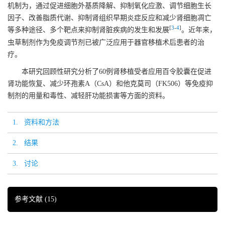
机制为，通过促进细胞外基质降解、抑制氧化应激、调节细胞生长
因子、改善脂质代谢、抑制肾组织早期炎症反应和减少肾细胞凋亡
[
3
-
4
]
等多种途径、多个靶点来抑制肾脏疾病的发生和发展
。近年来，
虫草制剂作为免疫调节剂已被广泛应用于器官移植术后患者的治
疗。
本研究回顾性研究分析了60例肾移植受者应用百令胶囊在促进
肾功能恢复、减少环孢素A（CsA）和他克莫司（FK506）等免疫抑
制剂的用量和毒性、减轻肝功能损害等方面的资料。
1. 资料和方法
2. 结果
3. 讨论
参考文献
(15)