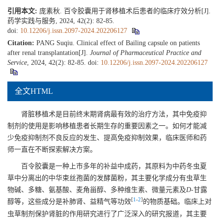
引用本文:
庞素秋. 百令胶囊用于肾移植术后患者的临床疗效分析[J].
药学实践与服务, 2024, 42(2): 82-85.
doi:
10.12206/j.issn.2097-2024.202206127
Citation:
PANG Suqiu. Clinical effect of Bailing capsule on patients
after renal transplantation[J].
Journal of Pharmaceutical Practice and
Service
, 2024, 42(2): 82-85.
doi:
10.12206/j.issn.2097-2024.202206127
全文HTML
肾脏移植术是目前终末期肾病最有效的治疗方法，其中免疫抑
制剂的使用是影响移植患者长期生存的重要因素之一。如何才能减
少免疫抑制剂不良反应的发生、提高免疫抑制效果，临床医师和药
师一直在不断探索解决方案。
百令胶囊是一种上市多年的补益中成药，其原料为中药冬虫夏
草中分离出的中华束丝孢菌的发酵菌粉，其主要化学成分有虫草生
物碱、多糖、氨基酸、麦角甾醇、多种维生素、微量元素及
D
-甘露
[
1
-
2
]
醇等，这些成分是补肺肾、益精气等功效
的物质基础。临床上对
虫草制剂保护肾脏的作用研究进行了广泛深入的研究报道，其主要