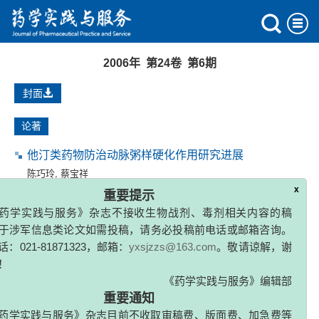
2006年 第24卷 第6期
封面
论著
他汀类药物防治动脉粥样硬化作用研究进展
陈巧玲
,
蔡宝祥
x
重要提示
2006, (6): 321-324.
药学实践与服务》杂志不接收生物战剂、毒剂相关内容的稿
于涉军信息类论文如需投稿，请务必投稿前电话或邮箱咨询。
戒毒药物研究进展
：021-81871323，邮箱：
yxsjzzs@163.com
。敬请谅解，谢
高源
,
梁爽
,
陈海生
,
王厚鹏
！
2006, (6): 324-328.
《药学实践与服务》编辑部
重要通知
治疗骨质疏松症药物及其不良反应
药学实践与服务》杂志目前不收取审稿费、版面费、加急费等
潘理平
,
曾茜