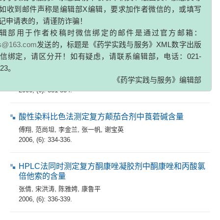
如收到邮件声称是编辑部X编辑，要求加作者微信的，或填写
2006, (6): 328-330.
记申请表的，请谨防诈骗！
辑部用于作者校稿时微信绑定的邮件是通过官方邮箱：
专家论坛
zs@163.com
发送的，标题是《药学实践与服务》XML数字出版
信绑定，请区分开！如有疑虑，请联系编辑部，电话：021-
HPLC/DAD法同时测定小柴胡汤中黄芩苷和甘草酸的含
323。
量
《药学实践与服务》编辑部
未臻宇
,
刘宇
,
赵白云
,
张海
,
李翔
,
柴逸峰
2006, (6): 331-334.
酸性染料比色法测定复方颠茄合剂中莨菪碱含量
傅翔
,
范尚坦
,
李金兰
,
张一帆
,
谢宝英
2006, (6): 334-336.
HPLC法同时测定复方酮康唑凝胶剂中酮康唑和丙酸氯
倍他索的含量
张倩
,
宋洪涛
,
陈雅娉
,
康鲁平
2006, (6): 336-339.