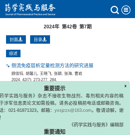
2024年 第42卷 第7期
封面
目录
综述
侧流免疫层析定量检测方法的研究进展
顾佳钰
,
胡馨儿
,
王晓飞
,
张颖
,
张海
,
曹岩
2024, 42(7): 273-277, 284.
x
重要提示
药学实践与服务》杂志不接收生物战剂、毒剂相关内容的稿
钾离子竞争性酸阻滞剂的药学特征研究进展
于涉军信息类论文如需投稿，请务必投稿前电话或邮箱咨询。
王耀振
,
徐灿
,
吕顺莉
,
田泾
,
张东炜
：021-81871323，邮箱：
yxsjzzs@163.com
。敬请谅解，谢
2024, 42(7): 278-284.
！
《药学实践与服务》编辑部
论著
重要通知