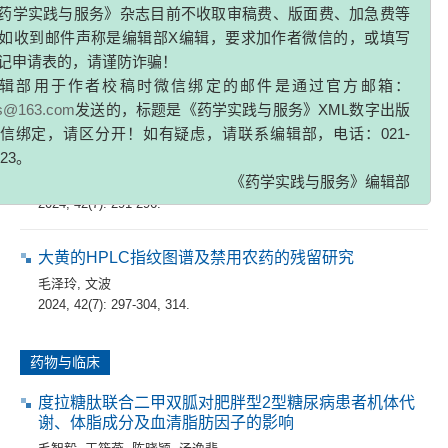
药学实践与服务》杂志目前不收取审稿费、版面费、加急费等
巴戟天丸组方对Aβ损伤成骨细胞的作用及基于网络药理
如收到邮件声称是编辑部X编辑，要求加作者微信的，或填写
学的机制研究
记申请表的，请谨防诈骗！
姜涛
,
徐卫凡
,
蒋益萍
,
夏天爽
,
辛海量
辑部用于作者校稿时微信绑定的邮件是通过官方邮箱：
2024, 42(7): 285-290, 296.
zs@163.com
发送的，标题是《药学实践与服务》XML数字出版
信绑定，请区分开！如有疑虑，请联系编辑部，电话：021-
全反式维甲酸对肝星状细胞活化及氧化应激的作用和机
323。
制探索
《药学实践与服务》编辑部
修建平
,
杨朝爱
,
刘禧澳
,
潘乾禹
,
韦广旭
,
王卫星
2024, 42(7): 291-296.
大黄的HPLC指纹图谱及禁用农药的残留研究
毛泽玲
,
文波
2024, 42(7): 297-304, 314.
药物与临床
度拉糖肽联合二甲双胍对肥胖型2型糖尿病患者机体代
谢、体脂成分及血清脂肪因子的影响