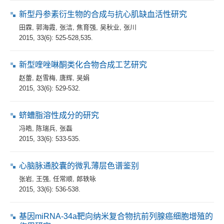
新型丹参素衍生物的合成与抗心肌缺血活性研究
田霖
,
郭海霞
,
张洁
,
焦育强
,
吴秋业
,
张川
2015, 33(6): 525-528,535.
新型喹唑啉酮类化合物合成工艺研究
赵蕾
,
赵雪梅
,
唐辉
,
吴娟
2015, 33(6): 529-532.
蛴螬脂溶性成分的研究
冯皓
,
陈瑞兵
,
张磊
2015, 33(6): 533-535.
心脑脉通胶囊的微乳薄层色谱鉴别
张岩
,
王强
,
任常顺
,
郎轶咏
2015, 33(6): 536-538.
基因miRNA-34a靶向纳米复合物抗前列腺癌细胞增殖的