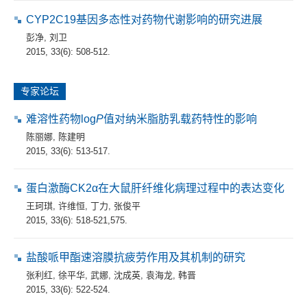
CYP2C19基因多态性对药物代谢影响的研究进展
彭净
,
刘卫
2015, 33(6): 508-512.
专家论坛
难溶性药物log
P
值对纳米脂肪乳载药特性的影响
陈丽娜
,
陈建明
2015, 33(6): 513-517.
蛋白激酶CK2α在大鼠肝纤维化病理过程中的表达变化
王珂琪
,
许维恒
,
丁力
,
张俊平
2015, 33(6): 518-521,575.
盐酸哌甲酯速溶膜抗疲劳作用及其机制的研究
张利红
,
徐平华
,
武娜
,
沈成英
,
袁海龙
,
韩晋
2015, 33(6): 522-524.