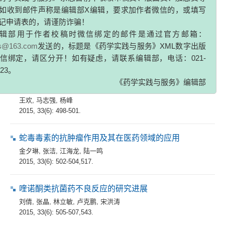
如收到邮件声称是编辑部X编辑，要求加作者微信的，或填写
2015, 33(6): 490-493,532.
记申请表的，请谨防诈骗！
辑部用于作者校稿时微信绑定的邮件是通过官方邮箱：
P53-MDM2界面的肽类及拟肽类抑制剂的研究进展
zs@163.com
发送的，标题是《药学实践与服务》XML数字出版
信绑定，请区分开！如有疑虑，请联系编辑部，电话：021-
李翔
,
邹燕
,
吴茂诚
,
黄婷
,
胡宏岗
,
吴秋业
2015, 33(6): 494-497,512.
323。
《药学实践与服务》编辑部
用于肿瘤治疗的小分子干扰RNA非病毒载体研究进展
王欢
,
马志强
,
杨峰
2015, 33(6): 498-501.
蛇毒毒素的抗肿瘤作用及其在医药领域的应用
金夕琳
,
张洁
,
江海龙
,
陆一鸣
2015, 33(6): 502-504,517.
喹诺酮类抗菌药不良反应的研究进展
刘倩
,
张晶
,
林立敏
,
卢克鹏
,
宋洪涛
2015, 33(6): 505-507,543.