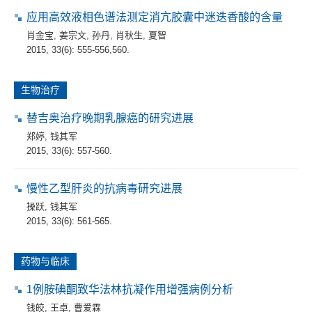
应用高效液相色谱法测定消亢胶囊中迷迭香酸的含量
肖金宝
,
姜宗文
,
孙丹
,
肖秋生
,
夏智
2015, 33(6): 555-556,560.
生物治疗
替吉奥治疗晚期乳腺癌的研究进展
郑婷
,
钱其军
2015, 33(6): 557-560.
慢性乙型肝炎的抗病毒研究进展
操跃
,
钱其军
2015, 33(6): 561-565.
药物与临床
1例胺碘酮致华法林抗凝作用增强病例分析
钱皎
,
王卓
,
曹爱霖