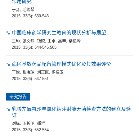
作用研究
于淼
,
毛峻琴
2015, 33(6): 539-543.
中国临床药学研究生教育的现状分析与展望
王琲
,
张文静
,
钱皎
,
王卓
,
高申
,
柴逸峰
2015, 33(6): 544-546,565.
病区基数药品配备管理模式优化及其效果评价
丁怡
,
张梅玲
,
刘正跃
,
杨樟卫
2015, 33(6): 547-551.
研究报告
乳酸左氧氟沙星氯化钠注射液无菌检查方法的建立及验
证
刘栋
,
汤长明
,
郝哲
2015, 33(6): 552-554.