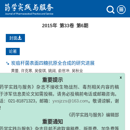
2015年 第33卷 第6期
封面
论著
炭疽杆菌表面四糖抗原全合成的研究进展
黄蕾
,
许克寒
,
吴俊琪
,
姚阔
,
俞世冲
,
吴秋业
x
重要提示
2015, 33(6): 481-485,569.
药学实践与服务》杂志不接收生物战剂、毒剂相关内容的稿
于涉军信息类论文如需投稿，请务必投稿前电话或邮箱咨询。
苄基芳基醚重排催化反应的研究进展
：021-81871323，邮箱：
yxsjzzs@163.com
。敬请谅解，谢
王重庆
,
马宁宁
,
杨超
,
刘世豪
,
朱驹
,
郑灿辉
！
2015, 33(6): 486-489.
《药学实践与服务》编辑部
重要通知
核苷酸适体在靶向给药系统中的应用进展
药学实践与服务》杂志目前不收取审稿费、版面费、加急费等
熊叶
,
台宗光
,
李强