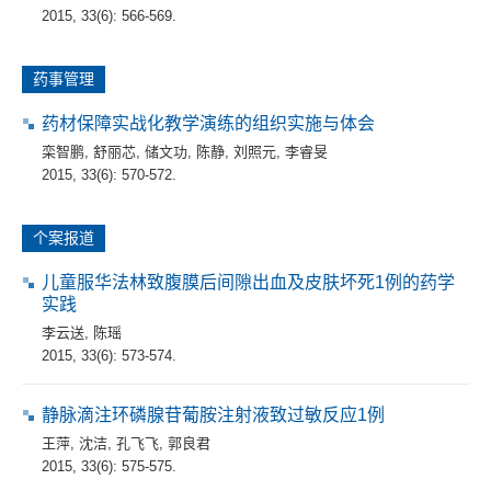
2015, 33(6): 566-569.
药事管理
药材保障实战化教学演练的组织实施与体会
栾智鹏
,
舒丽芯
,
储文功
,
陈静
,
刘照元
,
李睿旻
2015, 33(6): 570-572.
个案报道
儿童服华法林致腹膜后间隙出血及皮肤坏死1例的药学
实践
李云送
,
陈瑶
2015, 33(6): 573-574.
静脉滴注环磷腺苷葡胺注射液致过敏反应1例
王萍
,
沈洁
,
孔飞飞
,
郭良君
2015, 33(6): 575-575.