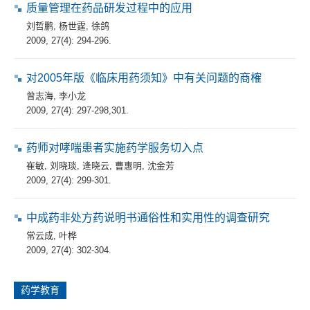
质量管理在药品研发过程中的应用
刘哲鹏
,
杨世霆
,
徐鸽
2009, 27(4): 294-296.
对2005年版《临床用药须知》中有关问题的商榷
曾志海
,
李小龙
2009, 27(4): 297-298,301.
药师对哮喘患者实施药学服务切入点
崔敏
,
刘晓琰
,
逄晓云
,
曹惠明
,
沈金芳
2009, 27(4): 299-301.
中成药非处方药说明书通俗性和实用性的调查研究
常云成
,
叶桦
2009, 27(4): 302-304.
药学教育