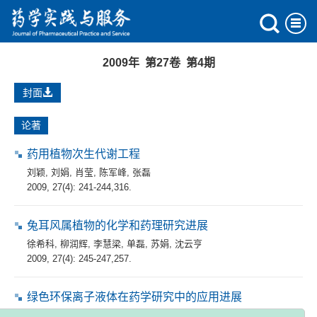
2009年 第27卷 第4期
封面
论著
药用植物次生代谢工程
刘颖
,
刘娟
,
肖莹
,
陈军峰
,
张磊
2009, 27(4): 241-244,316.
兔耳风属植物的化学和药理研究进展
徐希科
,
柳润辉
,
李慧梁
,
单磊
,
苏娟
,
沈云亨
2009, 27(4): 245-247,257.
绿色环保离子液体在药学研究中的应用进展
朱占洲
,
孙青龑
,
沈颂章
,
何邦平
,
王小燕