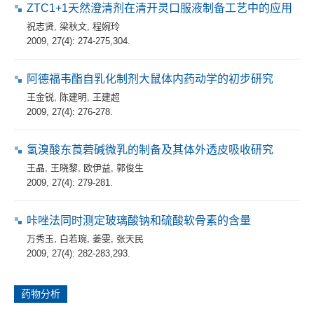
ZTC1+1天然澄清剂在清开灵口服液制备工艺中的应用
祝志贤
,
梁秋文
,
程婉玲
2009, 27(4): 274-275,304.
阿德福韦酯自乳化制剂大鼠体内药动学的初步研究
王金锐
,
陈建明
,
王建超
2009, 27(4): 276-278.
氢溴酸东莨菪碱微乳的制备及其体外透皮吸收研究
王晶
,
王晓黎
,
欧伊益
,
郭俊生
2009, 27(4): 279-281.
咔唑法同时测定玻璃酸钠和硫酸软骨素的含量
万秀玉
,
白若琬
,
姜雯
,
张天民
2009, 27(4): 282-283,293.
药物分析