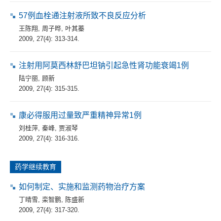
57例血栓通注射液所致不良反应分析
王陈翔
,
周子晔
,
叶其蓁
2009, 27(4): 313-314.
注射用阿莫西林舒巴坦钠引起急性肾功能衰竭1例
陆宁丽
,
顾新
2009, 27(4): 315-315.
康必得服用过量致严重精神异常1例
刘桂萍
,
秦峰
,
贾淑琴
2009, 27(4): 316-316.
药学继续教育
如何制定、实施和监测药物治疗方案
丁晴雪
,
栾智鹏
,
陈盛新
2009, 27(4): 317-320.