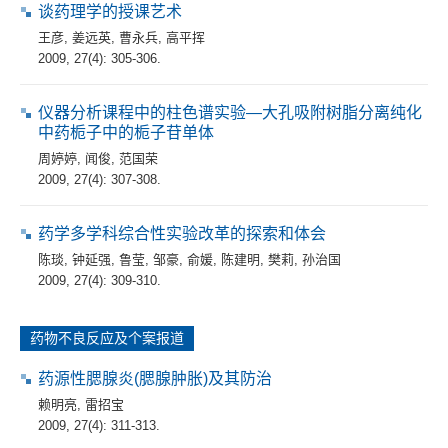
谈药理学的授课艺术
王彦
,
姜远英
,
曹永兵
,
高平挥
2009, 27(4): 305-306.
仪器分析课程中的柱色谱实验—大孔吸附树脂分离纯化
中药栀子中的栀子苷单体
周婷婷
,
闻俊
,
范国荣
2009, 27(4): 307-308.
药学多学科综合性实验改革的探索和体会
陈琰
,
钟延强
,
鲁莹
,
邹豪
,
俞媛
,
陈建明
,
樊莉
,
孙治国
2009, 27(4): 309-310.
药物不良反应及个案报道
药源性腮腺炎(腮腺肿胀)及其防治
赖明亮
,
雷招宝
2009, 27(4): 311-313.