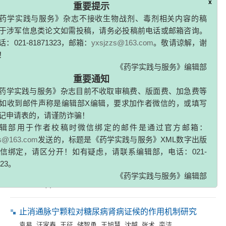
2009, 27(4): 248-250.
x
重要提示
药学实践与服务》杂志不接收生物战剂、毒剂相关内容的稿
HPLC-ELSD在中药分析及指纹图谱中的应用
于涉军信息类论文如需投稿，请务必投稿前电话或邮箱咨询。
陈俊
,
黄玉凤
,
王彬
：021-81871323，邮箱：
yxsjzzs@163.com
。敬请谅解，谢
2009, 27(4): 251-253,310.
！
《药学实践与服务》编辑部
重要通知
专家论坛
药学实践与服务》杂志目前不收取审稿费、版面费、加急费等
人血清白蛋白注射用凝胶的处方工艺研究
如收到邮件声称是编辑部X编辑，要求加作者微信的，或填写
记申请表的，请谨防诈骗！
孟慧
,
许勇
2009, 27(4): 254-257.
辑部用于作者校稿时微信绑定的邮件是通过官方邮箱：
zs@163.com
发送的，标题是《药学实践与服务》XML数字出版
信绑定，请区分开！如有疑虑，请联系编辑部，电话：021-
小儿布洛芬栓剂生物等效性研究
323。
姜楠
,
杨永革
,
许雪廷
,
赵刚涛
,
杨凡
《药学实践与服务》编辑部
2009, 27(4): 258-260,320.
止消通脉宁颗粒对糖尿病肾病证候的作用机制研究
袁易
,
汪家春
,
王征
,
储智勇
,
王旭慧
,
沈越
,
张术
,
栾洁