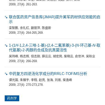
2009, 27(4): 261-263.
联合医药资产信息库(JMAR)提升美军药材供应效能的启
示
栾智鹏
,
余礼红
,
蒯丽萍
,
陈盛新
2009, 27(4): 264-265,269.
1-(1
H
-1,2,4-三唑-1-基)-(2,4-二氟苯基)-3-(
N
-环己基-
N
-取
代氨基)-2-丙醇的合成及抗真菌活性
吴玮峰
,
杨志辉
,
但志刚
,
薛云云
,
胡宏岗
,
柴晓云
,
俞世冲
,
吴秋业
2009, 27(4): 266-269.
中药复方四逆汤化学成分的RRLC-TOF/MS分析
谭光国
,
朱臻宇
,
李翔
,
赵亮
,
张海
,
刘易
,
柴逸峰
2009, 27(4): 270-273,278.
药剂学