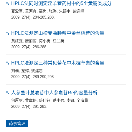
HPLC法同时测定淫羊藿药材中的5个黄酮类成分
夏爱军
,
黄河舟
,
高岗
,
张海
,
朱臻宇
,
柴逸峰
2009, 27(4): 284-285,288.
HPLC法测定山楂麦曲颗粒中金丝桃苷的含量
黄红雯
,
唐丽丽
,
谭小勇
,
江兰英
2009, 27(4): 286-288.
HPLC法测定三种常见菊花中木樨草素的含量
刘莉
,
龙娉
,
姚建忠
2009, 27(4): 289-290,293.
人参茎叶总皂苷中人参皂苷Re的含量分析
何厚罗
,
黄章倍
,
盛佳钰
,
岳小强
,
李敏
,
辛海量
2009, 27(4): 291-293.
药事管理