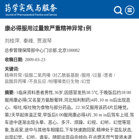
康必得服用过量致严重精神异常1例
刘桂萍
,
秦峰
,
贾淑琴
总参管理保障部中心门诊部,北京100082
收稿日期:
2009-03-23
关键词:
精神异常
/
盐酸二氧丙嗪
/
对乙酰氨基酚
/
服用
/
过量
/
患者
/
盐酸异丙嗪
/
不良反应
/
吩噻嗪类衍生物
/
幻觉
摘要:
1临床资料患者男性,36岁,因感冒发热38.5℃,于晚饭后约18:00
服用康必得(又名复方氨酚葡锌,河北恒利制药)4片,10 m in后出现恶
心、呕吐,呕吐物为食物与部分药品。22:30又服用该药4片后睡觉。
第2天早起体温正常,早饭后6:00服用康必得4片,30 m in后驾车上班,驾
车途中逐渐出现头晕、恶心、多汗、烦躁、幻视、幻听、幻觉等现
象,急返家,途中与其他车相撞后,下车快速跑回家,精神处于混乱状态,
出现幻觉、幻听、谵妄。随即出现自杀倾向,在点燃天然气管道未遂