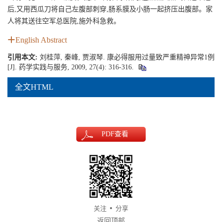
后,又用西瓜刀将自己左腹部刺穿,肠系膜及小肠一起挤压出腹部。家
人将其送往空军总医院,施外科急救。
English Abstract
引用本文:
刘桂萍, 秦峰, 贾淑琴. 康必得服用过量致严重精神异常1例
[J]. 药学实践与服务, 2009, 27(4): 316-316.
全文HTML
PDF
查看
关注
分享
返回顶部