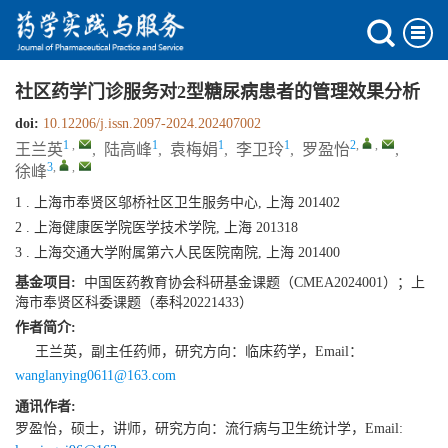
社区药学门诊服务对2型糖尿病患者的管理效果分析
doi:
10.12206/j.issn.2097-2024.202407002
1
,
1
1
1
2
,
,
王兰英
,
陆高峰
,
袁梅娟
,
李卫玲
,
罗盈怡
,
3
,
,
徐峰
1 . 上海市奉贤区邬桥社区卫生服务中心, 上海 201402
2 . 上海健康医学院医学技术学院, 上海 201318
3 . 上海交通大学附属第六人民医院南院, 上海 201400
基金项目:
中国医药教育协会科研基金课题（CMEA2024001）；上
海市奉贤区科委课题（奉科20221433）
作者简介:
王兰英，副主任药师，研究方向：临床药学，Email：
wanglanying0611@163.com
通讯作者:
罗盈怡，硕士，讲师，研究方向：流行病与卫生统计学，Email: