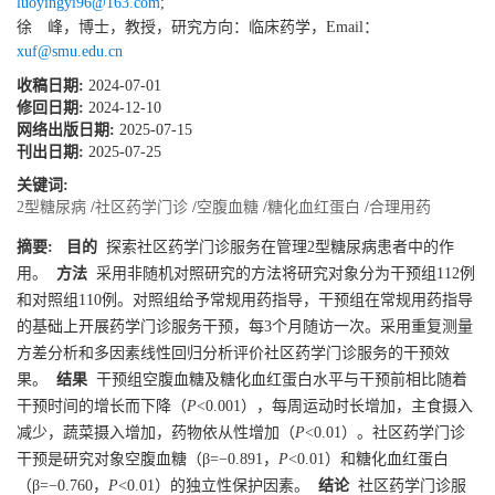
luoyingyi96@163.com
;
徐 峰，博士，教授，研究方向：临床药学，Email：
xuf@smu.edu.cn
收稿日期:
2024-07-01
修回日期:
2024-12-10
网络出版日期:
2025-07-15
刊出日期:
2025-07-25
关键词:
2型糖尿病
/
社区药学门诊
/
空腹血糖
/
糖化血红蛋白
/
合理用药
摘要:
目的
探索社区药学门诊服务在管理2型糖尿病患者中的作
用。
方法
采用非随机对照研究的方法将研究对象分为干预组112例
和对照组110例。对照组给予常规用药指导，干预组在常规用药指导
的基础上开展药学门诊服务干预，每3个月随访一次。采用重复测量
方差分析和多因素线性回归分析评价社区药学门诊服务的干预效
果。
结果
干预组空腹血糖及糖化血红蛋白水平与干预前相比随着
干预时间的增长而下降（
P
<0.001），每周运动时长增加，主食摄入
减少，蔬菜摄入增加，药物依从性增加（
P
<0.01）。社区药学门诊
干预是研究对象空腹血糖（β=−0.891，
P
<0.01）和糖化血红蛋白
（β=−0.760，
P
<0.01）的独立性保护因素。
结论
社区药学门诊服