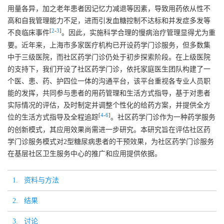
用量各异，加之老年患者因记忆力减退等因素，导致用药依从性不
高和自我管理能力不足，进而引发血糖控制不达标和并发症多发等
[
2
-
3
]
不良临床事件
。因此，实施科学合理的慢病治疗管理显得尤为重
要。近年来，上海市多家医疗机构已开设药学门诊服务，但多数集
中于三级医院，而社区药学门诊仍处于初步探索阶段。在上级医院
的支持下，我们开设了社区药学门诊，依托家庭医生团队构建了一
个医、患、药、护四位一体的沟通平台，该平台重视各专业人员职
能的发挥，共同参与患者的用药管理和生活方式指导，基于对患者
实际情况的评估，及时制定并调整个性化的给药方案，并提供全方
[
4
-
6
]
位的生活方式指导及全程追踪
。社区药学门诊作为一种药学服务
的创新模式，其应用效果尚需进一步研究。本研究旨在评估社区药
学门诊服务模式对2型糖尿病患者的干预效果，为社区药学门诊服务
在基层社区卫生服务中心的推广和应用提供依据。
1. 资料与方法
2. 结果
3. 讨论