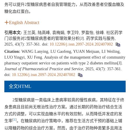
务可以提升2型糖尿病患者自我管理能力，从而改善患者空腹血糖及
糖化血红蛋白。
English Abstract
引用本文:
王兰英, 陆高峰, 袁梅娟, 李卫玲, 罗盈怡, 徐峰. 社区药学
门诊服务对2型糖尿病患者的管理效果分析[J]. 药学实践与服务,
2025, 43(7): 357-361.
doi:
10.12206/j.issn.2097-2024.202407002
Citation:
WANG Lanying, LU Gaofeng, YUAN Meijuan, LI Weiling,
LUO Yingyi, XU Feng. Analysis of the management effect of community
pharmacy outpatient service on patients with type 2 diabetes mellitus[J].
Journal of Pharmaceutical Practice and Service
, 2025, 43(7): 357-361.
doi:
10.12206/j.issn.2097-2024.202407002
全文HTML
2型糖尿病是一类临床上患病率较高的慢性疾病，其特征在于终
身患病且目前尚无根治性治疗方案。通过长期的药物治疗结合生活
方式的调整，可以实现血糖水平的有效控制，从而降低并发症的发
[
1
]
生率
。在糖尿病的治疗策略中，推荐在生活方式干预的基础上辅
以降糖药物的综合治疗方案，然而，由于治疗药物种类繁多且用法