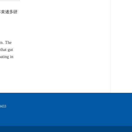
年来诸多研
em. The
that gut
ating in
433