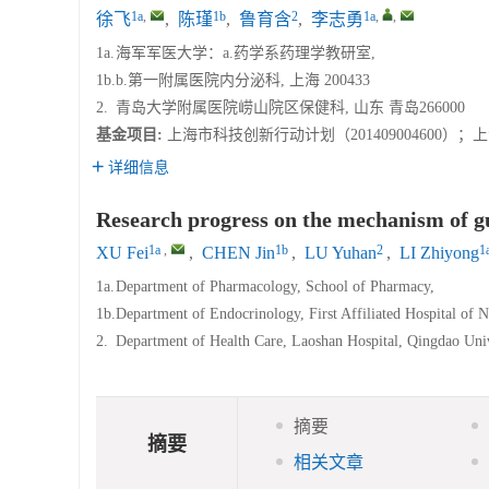
1a
,
1b
2
1a
,
,
徐飞
,
陈瑾
,
鲁育含
,
李志勇
1a.
海军军医大学：a.药学系药理学教研室,
1b.
b.第一附属医院内分泌科, 上海 200433
2.
青岛大学附属医院崂山院区保健科, 山东 青岛266000
基金项目:
上海市科技创新行动计划（201409004600）；上
详细信息
Research progress on the mechanism of gu
1a
,
1b
2
1
XU Fei
,
CHEN Jin
,
LU Yuhan
,
LI Zhiyong
1a.
Department of Pharmacology, School of Pharmacy,
1b.
Department of Endocrinology, First Affiliated Hospital of 
2.
Department of Health Care, Laoshan Hospital, Qingdao Uni
摘要
摘要
相关文章