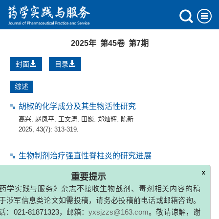
2025年 第45卷 第7期
封面
目录
综述
胡椒的化学成分及其生物活性研究
高兴
,
赵凤平
,
王文涛
,
田巍
,
郑灿辉
,
陈新
2025, 43(7): 313-319.
生物制剂治疗强直性脊柱炎的研究进展
高洁
,
林心兰
,
王兆骞
,
张青亭
,
李静静
,
张凤
x
2025, 43(7): 320-324.
重要提示
药学实践与服务》杂志不接收生物战剂、毒剂相关内容的稿
于涉军信息类论文如需投稿，请务必投稿前电话或邮箱咨询。
论著
：021-81871323，邮箱：
yxsjzzs@163.com
。敬请谅解，谢