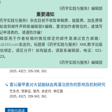
基于无监督自动降维分析与手动圈门联用的骨骼肌髓系
！
细胞多色流式分析方法
《药学实践与服务》编辑部
曹奇
,
张嘉宝
,
王培
重要通知
2025, 43(7): 325-328, 366.
药学实践与服务》杂志目前不收取审稿费、版面费、加急费等
如收到邮件声称是编辑部X编辑，要求加作者微信的，或填写
乌头煎剂对小鼠RAW264.7巨噬细胞活性和极化的影响
记申请表的，请谨防诈骗！
辑部用于作者校稿时微信绑定的邮件是通过官方邮箱：
邵明聪
,
陈虎博
,
张懿丹
,
李梓嫣
,
王丽娜
2025, 43(7): 329-334.
zs@163.com
发送的，标题是《药学实践与服务》XML数字出版
信绑定，请区分开！如有疑虑，请联系编辑部，电话：021-
323。
冬凌草甲素磺酰脲衍生物的设计与抗炎活性研究
《药学实践与服务》编辑部
吴若南
,
叶爽
,
李墨晨轩
,
缪震元
,
罗川
2025, 43(7): 335-338, 352.
雷公藤甲素对大鼠脑缺血再灌注损伤的影响及机制研究
竺东杰
,
贺新征
,
邹杰
,
余史丹
,
李红霞
2025, 43(7): 339-343, 361.
药物与临床