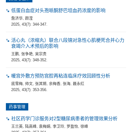
低蛋白血症对头孢哌酮舒巴坦血药浓度的影响
詹济华
,
颜滢
2025, 43(7): 344-347.
活心丸（浓缩丸）联合八段锦对急性心肌梗死合并心力
衰竭介入术预后的影响
王鹏
,
张争艳
,
吴宗贵
2025, 43(7): 348-352.
暖宫外敷方预防宫腔再粘连临床疗效回顾性分析
底雪梅
,
帅文
,
张其锵
,
余梅香
,
张海
,
聂永红
2025, 43(7): 353-356.
药事管理
社区药学门诊服务对2型糖尿病患者的管理效果分析
王兰英
,
陆高峰
,
袁梅娟
,
李卫玲
,
罗盈怡
,
徐峰