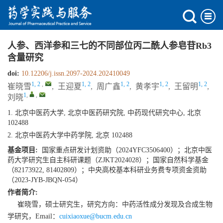
人参、西洋参和三七的不同部位丙二酰人参皂苷Rb3
含量研究
doi:
10.12206/j.issn.2097-2024.202410049
1, 2
,
1, 2
1, 2
1, 2
1, 2
崔晓雪
,
王迎夏
,
周广鑫
,
黄孝宇
,
王留明
,
1
,
,
刘晓
1. 北京中医药大学, 北京中医药研究院, 中药现代研究中心, 北京
102488
2. 北京中医药大学中药学院, 北京 102488
基金项目:
国家重点研发计划资助（2024YFC3506400）；北京中医
药大学研究生自主科研课题（ZJKT2024028）；国家自然科学基金
（82173922, 81402809）；中央高校基本科研业务费专项资金资助
（2023-JYB-JBQN-054）
作者简介:
崔晓雪，硕士研究生，研究方向：中药活性成分发现及合成生物
学研究，Email：
cuixiaoxue@bucm.edu.cn