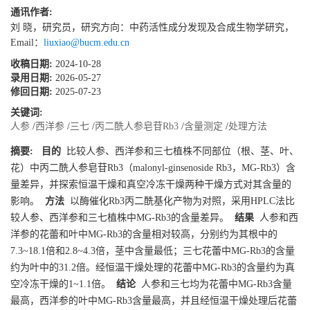
通讯作者:
刘 晓，研究员，研究方向：中药活性成分发现及合成生物学研究，
Email：
liuxiao@bucm.edu.cn
收稿日期:
2024-10-28
录用日期:
2026-05-27
修回日期:
2025-07-23
关键词:
人参
/
西洋参
/
三七
/
丙二酰人参皂苷Rb3
/
含量测定
/
处理方法
摘要:
目的
比较人参、西洋参和三七植株不同部位（根、茎、叶、
花）中丙二酰人参皂苷Rb3（malonyl-ginsenoside Rb3，MG-Rb3）含
量差异，并探索恒温干燥和真空冷冻干燥两种干燥方式对其含量的
影响。
方法
以酶催化Rb3丙二酰基化产物为对照，采用HPLC法比
较人参、西洋参和三七植株中MG-Rb3的含量差异。
结果
人参和西
洋参的花蕾和叶中MG-Rb3的含量相对较高，分别约为其根中的
7.3~18.1倍和2.8~4.3倍，茎中含量最低；三七花蕾中MG-Rb3的含量
约为叶中的31.2倍。经恒温干燥处理的花蕾中MG-Rb3的含量约为真
空冷冻干燥的1~1.1倍。
结论
人参和三七均为花蕾中MG-Rb3含量
最高，西洋参的叶中MG-Rb3含量最高，并且经恒温干燥处理后花蕾