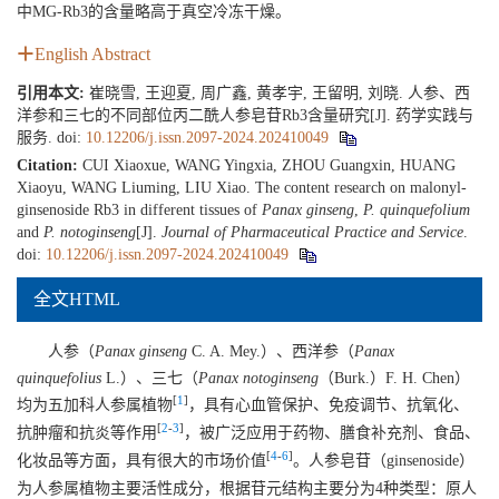
中MG-Rb3的含量略高于真空冷冻干燥。
English Abstract
引用本文:
崔晓雪, 王迎夏, 周广鑫, 黄孝宇, 王留明, 刘晓. 人参、西
洋参和三七的不同部位丙二酰人参皂苷Rb3含量研究[J]. 药学实践与
服务.
doi:
10.12206/j.issn.2097-2024.202410049
Citation:
CUI Xiaoxue, WANG Yingxia, ZHOU Guangxin, HUANG
Xiaoyu, WANG Liuming, LIU Xiao. The content research on malonyl-
ginsenoside Rb3 in different tissues of
Panax ginseng
,
P. quinquefolium
and
P. notoginseng
[J].
Journal of Pharmaceutical Practice and Service
.
doi:
10.12206/j.issn.2097-2024.202410049
全文HTML
人参（
Panax ginseng
C. A. Mey.）、西洋参（
Panax
quinquefolius
L.）、三七（
Panax notoginseng
（Burk.）F. H. Chen）
[
1
]
均为五加科人参属植物
，具有心血管保护、免疫调节、抗氧化、
[
2
-
3
]
抗肿瘤和抗炎等作用
，被广泛应用于药物、膳食补充剂、食品、
[
4
-
6
]
化妆品等方面，具有很大的市场价值
。人参皂苷（ginsenoside）
为人参属植物主要活性成分，根据苷元结构主要分为4种类型：原人