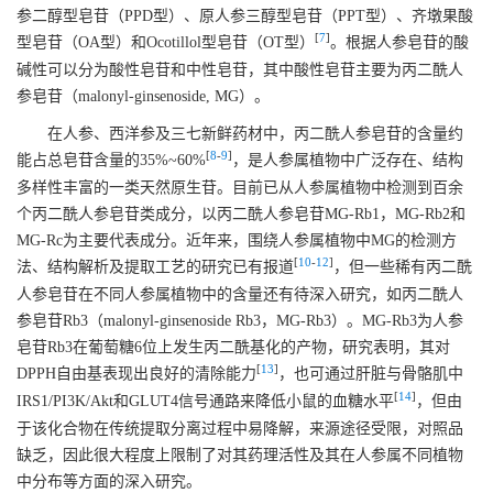
参二醇型皂苷（PPD型）、原人参三醇型皂苷（PPT型）、齐墩果酸
[
7
]
型皂苷（OA型）和Ocotillol型皂苷（OT型）
。根据人参皂苷的酸
碱性可以分为酸性皂苷和中性皂苷，其中酸性皂苷主要为丙二酰人
参皂苷（malonyl-ginsenoside, MG）。
在人参、西洋参及三七新鲜药材中，丙二酰人参皂苷的含量约
[
8
-
9
]
能占总皂苷含量的35%~60%
，是人参属植物中广泛存在、结构
多样性丰富的一类天然原生苷。目前已从人参属植物中检测到百余
个丙二酰人参皂苷类成分，以丙二酰人参皂苷MG-Rb1，MG-Rb2和
MG-Rc为主要代表成分。近年来，围绕人参属植物中MG的检测方
[
10
-
12
]
法、结构解析及提取工艺的研究已有报道
，但一些稀有丙二酰
人参皂苷在不同人参属植物中的含量还有待深入研究，如丙二酰人
参皂苷Rb3（malonyl-ginsenoside Rb3，MG-Rb3）。MG-Rb3为人参
皂苷Rb3在葡萄糖6位上发生丙二酰基化的产物，研究表明，其对
[
13
]
DPPH自由基表现出良好的清除能力
，也可通过肝脏与骨骼肌中
[
14
]
IRS1/PI3K/Akt和GLUT4信号通路来降低小鼠的血糖水平
，但由
于该化合物在传统提取分离过程中易降解，来源途径受限，对照品
缺乏，因此很大程度上限制了对其药理活性及其在人参属不同植物
中分布等方面的深入研究。