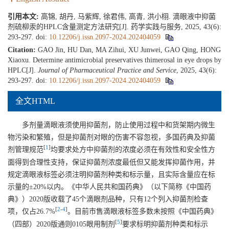
引用本文:
高锦, 胡丹, 马紫辉, 徐君伟, 高青, 洪小栩. 滴眼液中抑菌
剂硫柳汞的HPLC含量测定方法研究[J]. 药学实践与服务, 2025, 43(6):
293-297.
doi:
10.12206/j.issn.2097-2024.202404059
Citation:
GAO Jin, HU Dan, MA Zihui, XU Junwei, GAO Qing, HONG
Xiaoxu. Determine antimicrobial preservatives thimerosal in eye drops by
HPLC[J].
Journal of Pharmaceutical Practice and Service
, 2025, 43(6):
293-297.
doi:
10.12206/j.issn.2097-2024.202404059
全文HTML
多剂量滴眼液须使用抑菌剂，防止使用过程中和货架期内微生
物污染和繁殖，但是抑菌剂对眼的伤害不容忽视，多国药典及抑菌
[
1
]
剂管理规范
均要求处方中抑菌剂的浓度必须在有效性和安全性方
面得到合理性支持，保证抑菌剂浓度最低但又能发挥抑菌作用，并
规定滴眼液标签必须注明抑菌剂种类和标示量，且实际含量应在标
示量的±20%以内。《中华人民共和国药典》（以下简称《中国药
典》）2020版收载了45个滴眼剂品种，只有12个列入抑菌剂检查
[
2
-
4
]
项，仅占26.7%
。目前市售滴眼液标签多数未按照《中国药典》
[
5
]
（四部）2020版通则0105眼用制剂
要求标明抑菌剂种类和标示