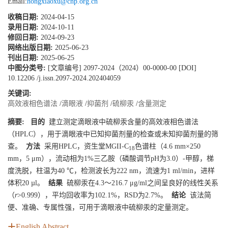
Email:
hongxiaoxu@chp.org.cn
收稿日期:
2024-04-15
录用日期:
2024-10-11
修回日期:
2024-09-23
网络出版日期:
2025-06-23
刊出日期:
2025-06-25
中图分类号:
[文章编号] 2097-2024（2024）00-0000-00 [DOI]
10.12206 /j.issn.2097-2024.202404059
关键词:
高效液相色谱法
/
滴眼液
/
抑菌剂
/
硫柳汞
/
含量测定
摘要:
目的
建立测定滴眼液中硫柳汞含量的高效液相色谱法
（HPLC），用于滴眼液中已知抑菌剂量的检查或未知抑菌剂量的筛
查。
方法
采用HPLC，资生堂MGII-C
色谱柱（4.6 mm×250
18
mm，5 μm），流动相为1%三乙胺（磷酸调节pH为3.0）-甲醇，梯
度洗脱，柱温为40 ℃，检测波长为222 nm，流速为1 ml/min，进样
体积20 µl。
结果
硫柳汞在4.3～216.7 μg/ml之间呈良好的线性关系
（
r
>0.999），平均回收率为102.1%，RSD为2.7%。
结论
该法简
便、准确、专属性强，可用于滴眼液中硫柳汞的定量测定。
English Abstract