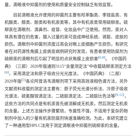
量，滴眼液中抑菌剂的使用和质量安全控制缺乏有效监管。
目前滴眼液允许使用的抑菌剂主要有羟苯酯类、季铵盐类、有
机酸类、醇类、酚类和有机汞类等，其中有机汞类常用硫柳汞。硫
柳汞在滴眼剂、滴鼻剂、疫苗、化妆品中广泛使用。然而，汞对人
体具有潜在的危害，摄入过量的汞可造成神经系统、肾脏、皮肤的
损伤。滴眼剂中抑菌剂浓度过高会对眼上皮细胞产生损伤，有研究
者在对药源性角膜上皮病变病例研究时发现，有患者使用防腐剂为
[
6
-
8
]
硫柳汞的滴眼剂后引起了明显的点状角膜上皮损害
。《中国药
典》（三部）2020年版通则3115“含量测定法”中收载硫柳汞测定方法
[
4
]
，采用滴定法和原子吸收分光光度法，《中国药典》（二部）
[
3
]
2020年版
各论阿昔洛韦滴眼剂项下采用高效液相色谱方法，另外
文献资料收载的测定法主要有：原子荧光光谱分析法、冷原子吸收
[
9
-
12
]
光谱法、硫氰酸铵滴定法、二硫腙滴定法、二硫腙比色法等
，
这些方法的共同点是有机汞首先被消解成无机汞，然后测定无机汞
的含量。上述方法操作步骤繁琐，专属性不强，不适用于复杂药物
制剂中加入的少量有机汞防腐剂快速准确检测。为此，本研究建立
了一种通用型HPLC法用于测定滴眼液中抑菌剂硫柳汞的含量。