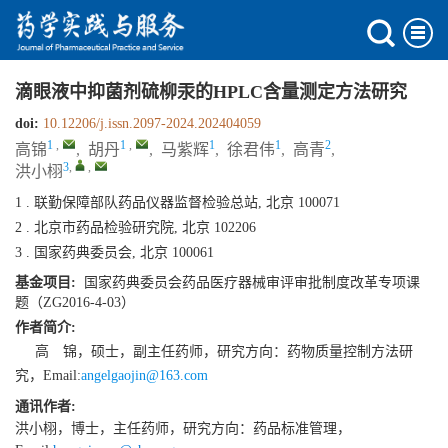
滴眼液中抑菌剂硫柳汞的HPLC含量测定方法研究
doi:
10.12206/j.issn.2097-2024.202404059
1
,
1
,
1
1
2
高锦
,
胡丹
,
马紫辉
,
徐君伟
,
高青
,
3
,
,
洪小栩
1 . 联勤保障部队药品仪器监督检验总站, 北京 100071
2 . 北京市药品检验研究院, 北京 102206
3 . 国家药典委员会, 北京 100061
基金项目:
国家药典委员会药品医疗器械审评审批制度改革专项课
题（ZG2016-4-03）
作者简介:
高 锦，硕士，副主任药师，研究方向：药物质量控制方法研
究，Email:
angelgaojin@163.com
通讯作者:
洪小栩，博士，主任药师，研究方向：药品标准管理，