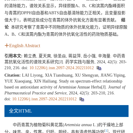
的清除能力，谱效关系显示，异绿原酸A、B、C和滨蒿内酯峰面积
与青蒿的DPPH自由基和ABTS自由基清除能力正相关，且变量投影
值大于1，表明这些成分在青蒿的体外抗氧化方面有显著贡献。
结
论
本研究考察了青蒿中不同物质的体外抗氧化能力，证明异绿原酸
A、B、C和滨蒿内酯为青蒿的体外抗氧化活性的药效物质基础。
English Abstract
引用本文:
赖立勇, 夏天爽, 徐圣焱, 蒋益萍, 岳小强, 辛海量. 中药青
蒿抗氧化活性的谱效关系研究[J]. 药学实践与服务, 2024, 42(5): 203-
210, 216.
doi:
10.12206/j.issn.2097-2024.202211012
Citation:
LAI Liyong, XIA Tianshuang, XU Shengyan, JIANG Yiping,
YUE Xiaoqiang, XIN Hailiang. Study on spectrum-effect relationship
based on antioxidant activity of Artemisiae Annuae Herba[J].
Journal of
Pharmaceutical Practice and Service
, 2024, 42(5): 203-210, 216.
doi:
10.12206/j.issn.2097-2024.202211012
全文HTML
中药青蒿为植物菊科黄花蒿(
Artemisia annua
L.)的干燥地上部
[
1
]
分，味苦、辛，性寒，归肝、胆经，具有清虚热等功效
。现代研