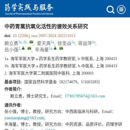
中药青蒿抗氧化活性的谱效关系研究
doi:
10.12206/j.issn.2097-2024.202211012
1a, 1b
,
1a
1a
1a
赖立勇
,
夏天爽
,
徐圣焱
,
蒋益萍
,
2
,
,
1a
,
,
岳小强
,
辛海量
1a. 海军军医大学:a.药学系生药学教研室, b.中医系, 上海 200433
1b. 海军军医大学:a.药学系生药学教研室, b.中医系, 上海 200433
2. 海军军医大学第二附属医院中医科, 上海 200003
基金项目:
国家自然科学基金（82174079，U1603283）
作者简介:
赖立勇，博士研究生，Email：
17301785074@163.com
通讯作者:
岳小强，博士，教授，研究方向：中西医临床与科研，Email：
yuexiaoqiang@163.com
;
辛海量，博士，教授，研究方向：中药资源、品质评价、药理学研