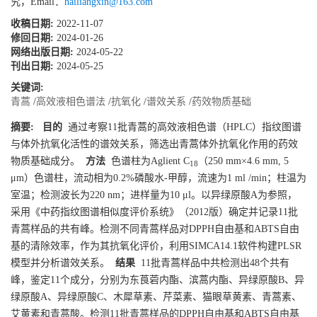
究，Email：
hailiangxin@163.com
收稿日期:
2022-11-07
修回日期:
2024-01-26
网络出版日期:
2024-05-22
刊出日期:
2024-05-25
关键词:
青蒿
/
高效液相色谱法
/
抗氧化
/
谱效关系
/
药效物质基础
摘要:
目的
通过考察11批青蒿的高效液相色谱（HPLC）指纹图谱
与体外抗氧化活性的谱效关系，筛选出青蒿体外抗氧化作用的药效
物质基础成分。
方法
色谱柱为Aglient C
（250 mm×4.6 mm, 5
18
μm）色谱柱，流动相为0.2%磷酸水-甲醇，流速为1 ml /min；柱温为
室温；检测波长为220 nm；进样量为10 μl。以异绿原酸A为参照，
采用《中药指纹图谱相似度评价系统》（2012版）确定并记录11批
青蒿样品的共有峰。检测不同青蒿样品对DPPH自由基和ABTS自由
基的清除效率，作为其抗氧化评价，利用SIMCA14.1软件构建PLSR
模型并分析谱效关系。
结果
11批青蒿样品中共检测出48个共有
峰，鉴定11个成分，分别为东莨菪内酯、滨蒿内酯、异绿原酸B、异
绿原酸A、异绿原酸C、木犀草素、芹菜素、猫眼草黄素、青蒿素、
艾黄素和青蒿酸。检测11批青蒿样品的DPPH自由基和ABTS自由基