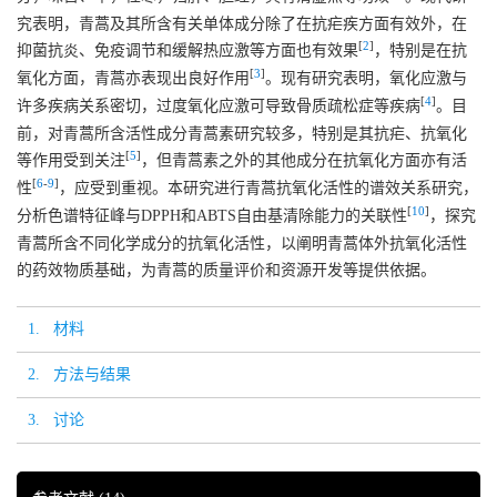
究表明，青蒿及其所含有关单体成分除了在抗疟疾方面有效外，在
[
2
]
抑菌抗炎、免疫调节和缓解热应激等方面也有效果
，特别是在抗
[
3
]
氧化方面，青蒿亦表现出良好作用
。现有研究表明，氧化应激与
[
4
]
许多疾病关系密切，过度氧化应激可导致骨质疏松症等疾病
。目
前，对青蒿所含活性成分青蒿素研究较多，特别是其抗疟、抗氧化
[
5
]
等作用受到关注
，但青蒿素之外的其他成分在抗氧化方面亦有活
[
6
-
9
]
性
，应受到重视。本研究进行青蒿抗氧化活性的谱效关系研究，
[
10
]
分析色谱特征峰与DPPH和ABTS自由基清除能力的关联性
，探究
青蒿所含不同化学成分的抗氧化活性，以阐明青蒿体外抗氧化活性
的药效物质基础，为青蒿的质量评价和资源开发等提供依据。
1. 材料
2. 方法与结果
3. 讨论