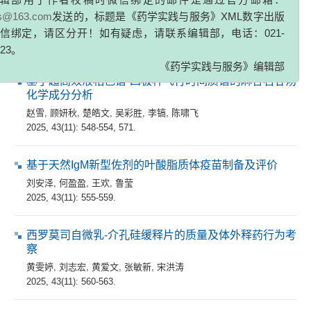
辑部用于作者校稿时微信绑定的邮件是通过官方邮箱：
2025, 43(11): 540-547.
zs@163.com
发送的，标题是《药学实践与服务》XML数字出版
信绑定，请区分开！如有疑虑，请联系编辑部，电话：021-
论著
323。
《药学实践与服务》编辑部
基于超高效液相色谱-四极杆飞行时间质谱的麻杏石甘汤
化学成分分析
赵雪
,
顾妍秋
,
楚皓文
,
吴彩胜
,
李镐
,
陈啸飞
2025, 43(11): 548-554, 571.
基于天然IgM新型佐剂的叶酸脂质体疫苗制备及评价
刘安泽
,
何盈盈
,
王欢
,
鲁莹
2025, 43(11): 555-559.
西罗莫司自微乳-介孔硅缓释片的质量及体外释药行为考
察
黄雯婷
,
刘志宏
,
黄爱文
,
张敏新
,
宋洪涛
2025, 43(11): 560-563.