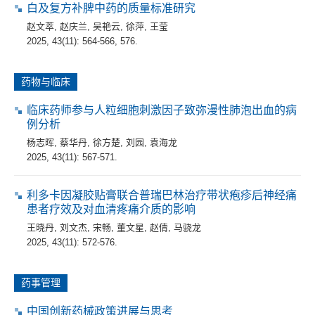
白及复方补脾中药的质量标准研究
赵文萃
,
赵庆兰
,
吴艳云
,
徐萍
,
王莹
2025, 43(11): 564-566, 576.
药物与临床
临床药师参与人粒细胞刺激因子致弥漫性肺泡出血的病
例分析
杨志晖
,
蔡华丹
,
徐方楚
,
刘园
,
袁海龙
2025, 43(11): 567-571.
利多卡因凝胶贴膏联合普瑞巴林治疗带状疱疹后神经痛
患者疗效及对血清疼痛介质的影响
王晓丹
,
刘文杰
,
宋畅
,
董文星
,
赵倩
,
马骁龙
2025, 43(11): 572-576.
药事管理
中国创新药械政策进展与思考