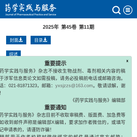
2025年 第45卷 第11期
封面
目录
综述
x
重要提示
纳米技术在烧伤局部抗感染中的应用
药学实践与服务》杂志不接收生物战剂、毒剂相关内容的稿
贾婷婷
,
张立超
于涉军信息类论文如需投稿，请务必投稿前电话或邮箱咨询。
2025, 43(11): 529-532, 539.
：021-81871323，邮箱：
yxsjzzs@163.com
。敬请谅解，谢
！
不同场景下芬太尼类新精神活性物质检测研究进展
《药学实践与服务》编辑部
关欣怡
,
杨宇洁
,
闻俊
重要通知
2025, 43(11): 533-539.
药学实践与服务》杂志目前不收取审稿费、版面费、加急费等
如收到邮件声称是编辑部X编辑，要求加作者微信的，或填写
中药防治流感病毒性肺炎的作用及机制研究进展
记申请表的，请谨防诈骗！
刘彬果
,
吴葆婷
,
王剑丽
,
陈竹卿