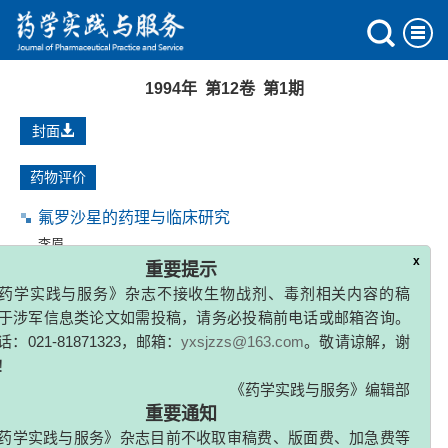
1994年 第12卷 第1期
封面
药物评价
氟罗沙星的药理与临床研究
李眉
x
重要提示
1994, (1): 1-5.
药学实践与服务》杂志不接收生物战剂、毒剂相关内容的稿
于涉军信息类论文如需投稿，请务必投稿前电话或邮箱咨询。
+
+
胃H
/K
转换ATP酶的可逆性抑制剂:一类新的抗分泌药
：021-81871323，邮箱：
yxsjzzs@163.com
。敬请谅解，谢
物
！
姚春芳
,
张紫洞
《药学实践与服务》编辑部
1994, (1): 5-7.
重要通知
药学实践与服务》杂志目前不收取审稿费、版面费、加急费等
季胺化4(3H)-喹唑啉酮类的药理学研究
如收到邮件声称是编辑部X编辑，要求加作者微信的，或填写