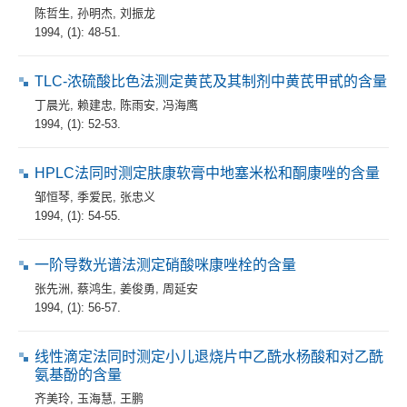
陈哲生
,
孙明杰
,
刘振龙
1994, (1): 48-51.
TLC-浓硫酸比色法测定黄芪及其制剂中黄芪甲甙的含量
丁晨光
,
赖建忠
,
陈雨安
,
冯海鹰
1994, (1): 52-53.
HPLC法同时测定肤康软膏中地塞米松和酮康唑的含量
邹恒琴
,
季爱民
,
张忠义
1994, (1): 54-55.
一阶导数光谱法测定硝酸咪康唑栓的含量
张先洲
,
蔡鸿生
,
姜俊勇
,
周延安
1994, (1): 56-57.
线性滴定法同时测定小儿退烧片中乙酰水杨酸和对乙酰
氨基酚的含量
齐美玲
,
玉海慧
,
王鹏