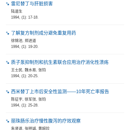
雷尼替丁与肝脏损害
陆道生
1994, (1): 17-18.
了解复方制剂成分避免重复用药
徐锦池
,
郑进道
1994, (1): 19-20.
质子泵抑制剂和抗生素联合应用治疗消化性溃疡
王士民
,
魏水易
,
张钧
1994, (1): 20-25.
西米替丁上市后安全性监测——10年死亡率报告
陈征宇
,
徐军弢
,
张钧
1994, (1): 25-28.
丽珠肠乐治疗慢性腹泻的疗效观察
朱贤道
,
张明诚
,
黄婉珍