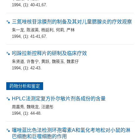
1994, (1): 40-41,67.
三氮唑核苷涂膜剂的制备及其对儿童腮腺炎的疗效观察
朱一龙
,
陈淑英
,
杨延利
,
何莉
,
严林
1994, (1): 41-41,67.
吲跺拉新控释片的研制及临床疗效
朱贤道
,
许鲁宁
,
黄跃
,
魏筱玉
,
魏素仔
1994, (1): 42-43.
药物分析和鉴定
HPLC法测定复方扑尔敏片剂各成份的含量
周嘉秀
,
魏晓龙
,
汪建彤
1994, (1): 44-48.
噻唑蓝比色法检测环孢霉素A和氢化考地松对小鼠的淋
巴细胞和巨噬细胞的作用