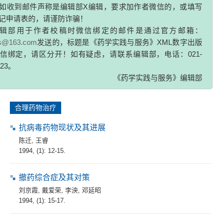
胡宁
,
冯雷
记申请表的，请谨防诈骗！
1994, (1): 8-10.
辑部用于作者校稿时微信绑定的邮件是通过官方邮箱：
zs@163.com
发送的，标题是《药学实践与服务》XML数字出版
信绑定，请区分开！如有疑虑，请联系编辑部，电话：021-
介绍一种最新止血药——立止血(Reptilase酶性止血针
剂)
323。
丁洋
,
左福
《药学实践与服务》编辑部
1994, (1): 10-11.
合理药物治疗
抗病毒药物现状及其进展
陈迁
,
王睿
1994, (1): 12-15.
撤药综合症及其对策
刘京霞
,
戴爱荣
,
李泱
,
邓延昭
1994, (1): 15-17.