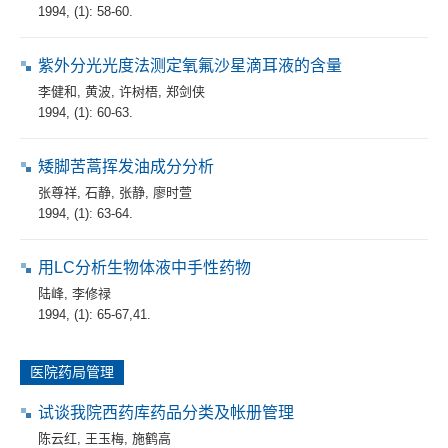
1994, (1): 58-60.
紫外分光光度法测定氧氟沙星滴耳液的含量
李健和
,
黄波
,
许树梧
,
郑剑侠
1994, (1): 60-63.
矮脚苦蒿挥发油成分分析
张尊祥
,
石静
,
张静
,
廖时萱
1994, (1): 63-64.
用LC分析生物体液中手性药物
陆峰
,
李修禄
1994, (1): 65-67,41.
医院药局管理
试谈我院西药库药品分类及帐册管理
陈云红
,
王玉梅
,
施鹤高