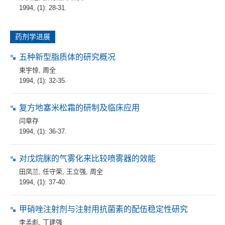
1994, (1): 28-31.
药剂学进展
五种新型脂质体的研究概况
束宇惊
,
周全
1994, (1): 32-35.
复方地塞米松霜的研制及临床应用
闫章存
1994, (1): 36-37.
对戊烷脒的气雾化来比较喷雾器的效能
田凤兰
,
任守荣
,
王立强
,
周全
1994, (1): 37-40.
甲硝唑注射剂与注射用抗菌素的配伍稳定性研究
李孟彪
,
丁建强