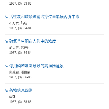
1987, (3): 83-83.
活性炭和碳酸氢钠治疗过量氯磺丙脲中毒
石万贵
,
陆瑜
1987, (3): 84-84.
硫氮艹卓酮在人乳中的浓度
胡太吉
,
苏开仲
1987, (3): 84-84.
停用硝苯吡啶导致的高血压危象
邱巯霜
,
潘伯荣
1987, (3): 86-86.
药物信息四则
李强
1987, (3): 88-88.