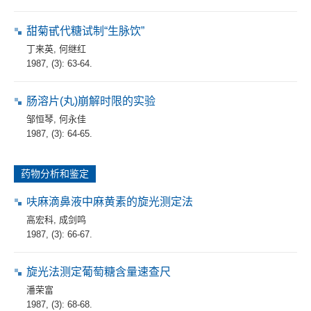
甜菊甙代糖试制“生脉饮”
丁来英
,
何继红
1987, (3): 63-64.
肠溶片(丸)崩解时限的实验
邹恒琴
,
何永佳
1987, (3): 64-65.
药物分析和鉴定
呋麻滴鼻液中麻黄素的旋光测定法
高宏科
,
成剑鸣
1987, (3): 66-67.
旋光法测定葡萄糖含量速查尺
潘荣富
1987, (3): 68-68.