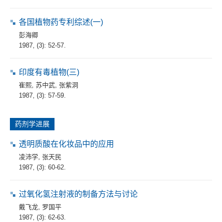
各国植物药专利综述(一)
彭海卿
1987, (3): 52-57.
印度有毒植物(三)
崔熙
,
苏中武
,
张紫洞
1987, (3): 57-59.
药剂学进展
透明质酸在化妆品中的应用
凌沛学
,
张天民
1987, (3): 60-62.
过氧化氢注射液的制备方法与讨论
戴飞龙
,
罗国平
1987, (3): 62-63.