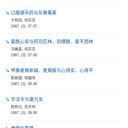
口服避孕药与灰黄霉素
卞阿风
,
何芬芬
1987, (3): 37-37.
氨酰心安与阿司匹林、别嘌醇、氨苄西林
冯雅英
,
何芬芬
1987, (3): 37-38.
甲基麦角新碱、麦角胺与心得安、心得平
陈新国
,
常越萍
1987, (3): 38-38.
华法令与康力龙
陈邦元
,
苏开仲
1987, (3): 38-38.