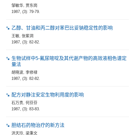
邹敏华
,
贾东岗
1987, (3): 79-79.
乙醇、甘油和丙二醇对苯巴比妥钠稳定性的影响
王敏
,
张紫洞
1987, (3): 82-82.
生物试样中5-氟尿嘧啶及其代谢产物的高效液相色谱定
量法
胡晓波
,
李修禄
1987, (3): 82-82.
配方对静注安定生物利用度的影响
石万贵
,
何芬芬
1987, (3): 83-83.
胆结石药物治疗的新方法
洪天玲
,
梁秉文