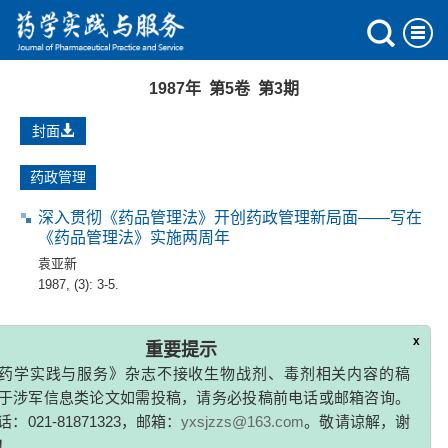
1987年 第5卷 第3期
封面
药政管理
深入贯彻《药品管理法》开创药政管理新局面——写在
《药品管理法》实施两周年
袁亚新
1987, (3): 3-5.
文摘
x
重要提示
高血压控制:减轻体重与美多心安比较
药学实践与服务》杂志不接收生物战剂、毒剂相关内容的稿
吴建忠
,
苏开仲
于涉军信息类论文如需投稿，请务必投稿前电话或邮箱咨询。
1987, (3): 5-5.