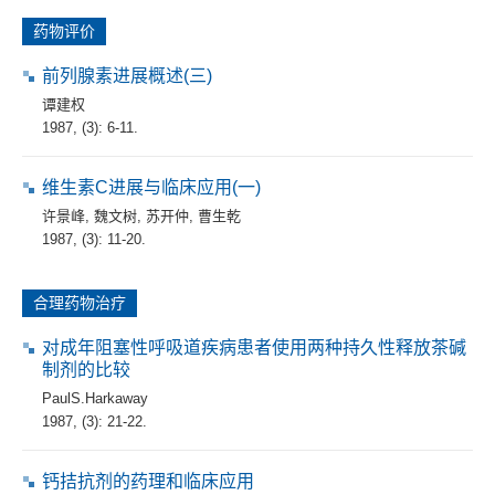
药物评价
前列腺素进展概述(三)
谭建权
1987, (3): 6-11.
维生素C进展与临床应用(一)
许景峰
,
魏文树
,
苏开仲
,
曹生乾
1987, (3): 11-20.
合理药物治疗
对成年阻塞性呼吸道疾病患者使用两种持久性释放茶碱
制剂的比较
PaulS.Harkaway
1987, (3): 21-22.
钙拮抗剂的药理和临床应用