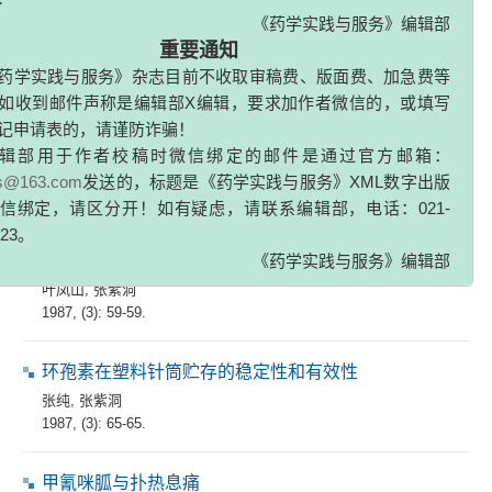
：021-81871323，邮箱：
yxsjzzs@163.com
。敬请谅解，谢
！
丁香油毒性
《药学实践与服务》编辑部
谭真
,
何芬芬
重要通知
1987, (3): 5-5.
药学实践与服务》杂志目前不收取审稿费、版面费、加急费等
如收到邮件声称是编辑部X编辑，要求加作者微信的，或填写
待批准出售的新抗病毒药
记申请表的，请谨防诈骗！
贾丹兵
,
张紫洞
辑部用于作者校稿时微信绑定的邮件是通过官方邮箱：
1987, (3): 43-43.
zs@163.com
发送的，标题是《药学实践与服务》XML数字出版
信绑定，请区分开！如有疑虑，请联系编辑部，电话：021-
维生素E与化妆品配合使用
323。
叶凤山
,
张紫洞
《药学实践与服务》编辑部
1987, (3): 59-59.
环孢素在塑料针筒贮存的稳定性和有效性
张纯
,
张紫洞
1987, (3): 65-65.
甲氰咪胍与扑热息痛