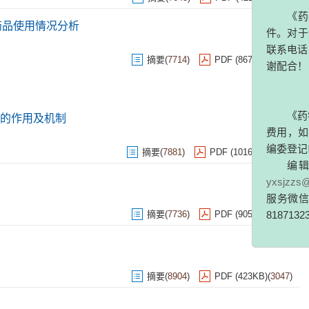
务药品使用情况分析
《药
摘要
(
7714
)
PDF (867KB)
(
3379
)
件。对于
联系电话：
谢配合！
的作用及机制
《
药
摘要
(
7881
)
PDF (1016KB)
(
3540
)
费用，如
编委登记
编
yxsjzzs
摘要
(
7736
)
PDF (905KB)
(
2819
)
服务微信
8187132
摘要
(
8904
)
PDF (423KB)
(
3047
)