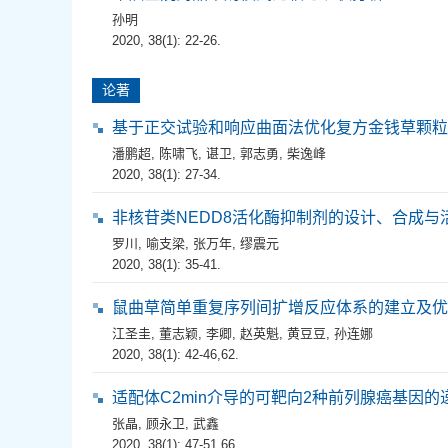
孙明
2020, 38(1): 22-26.
论著
基于正交试验和响应曲面法优化复方金钱草颗粒
潘鹏超
,
陈啸飞
,
谌卫
,
郭志勇
,
柴逸峰
2020, 38(1): 27-34.
非核苷类NEDD8活化酶抑制剂的设计、合成与
罗川
,
喻支梁
,
张万年
,
缪震元
2020, 38(1): 35-41.
鼠曲草简单重复序列间扩增反应体系的建立及优
江圣圭
,
董志颖
,
李卿
,
赵英魁
,
黄豆豆
,
孙连娜
2020, 38(1): 42-46,62.
适配体C2min介导的可靶向2种前列腺癌基因的
张晶
,
顾永卫
,
武鑫
2020, 38(1): 47-51,66.