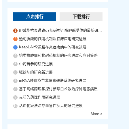
点击排行
下载排行
胆碱能抗炎通路α7烟碱型乙酰胆碱受体的最新研究进展
1
透明质酸的作用机制及临床应用研究进展
2
Keap1-Nrf2通路在炎症疾病中的研究进展
3
铂类抗肿瘤药物耐药机制的研究进展和应对策略
4
中药苦参的研究进展
5
驱蚊剂的研究新进展
6
mRNA肿瘤疫苗非病毒递送系统研究进展
7
基于网络药理学探讨参苓白术散治疗肿瘤恶病质的作用机制
8
赤芍的药理作用研究进展
9
活血化瘀法治疗血管性痴呆的研究进展
10
More >