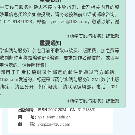
x
重要提示
学实践与服务》杂志不接收生物战剂、毒剂相关内容的稿
涉军信息类论文如需投稿，请务必投稿前电话或邮箱咨询。
021-81871323，邮箱：
yxsjzzs@163.com
。敬请谅解，谢
《药学实践与服务》编辑部
重要通知
学实践与服务》杂志目前不收取审稿费、版面费、加急费等
收到邮件声称是编辑部X编辑，要求加作者微信的，或填写
申请表的，请谨防诈骗！
辑部用于作者校稿时微信绑定的邮件是通过官方邮箱：
主管单位：
中国人民解放军海军军医大学
@163.com
发送的，标题是《药学实践与服务》XML数字出版
主办单位：
中国人民解放军海军军医大学药学系
绑定，请区分开！如有疑虑，请联系编辑部，电话：021-
主 编：
李捷玮
3。
出版物号：
ISSN
2097-2024
CN
31-2185/R
《药学实践与服务》编辑部
网 址：
yxsj.smmu.edu.cn
邮 箱：
yxsjzzs@163.com