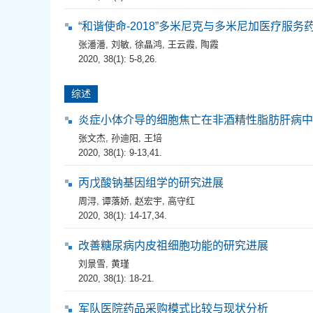
“和谐使命-2018”多米尼克与多米尼加医疗服
张潘潘
,
刘敏
,
徐晶鸿
,
王云霞
,
陶霞
2020, 38(1): 5-8,26.
综述
炎症小体介导的细胞焦亡在非酒精性脂肪肝病中
张文杰
,
孙迪阳
,
王培
2020, 38(1): 9-13,41.
丙戊酸钠基因组学的研究进展
周浔
,
谭落娇
,
赵宏宇
,
高守红
2020, 38(1): 14-17,34.
改善糖尿病内皮祖细胞功能的研究进展
刘景雪
,
黄瑾
2020, 38(1): 18-21.
军队医院药品采购模式比较与现状分析