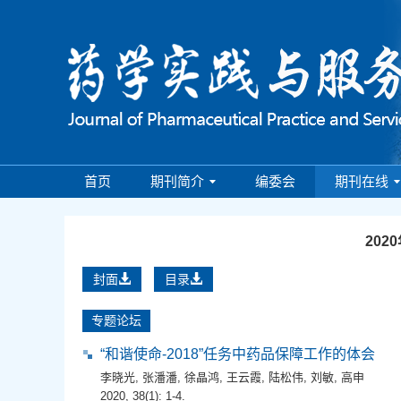
首页
期刊简介
编委会
期刊在线
202
封面
目录
专题论坛
“和谐使命-2018”任务中药品保障工作的体会
李晓光
,
张潘潘
,
徐晶鸿
,
王云霞
,
陆松伟
,
刘敏
,
高申
2020, 38(1): 1-4.