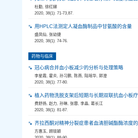
杜勤
,
徐红娣
2020, 38(1): 71-73,87.
用HPLC法测定人凝血酶制品中甘氨酸的含量
盛凤仙
,
张幼捷
2020, 38(1): 74-76.
药物与临床
冠心病合并血小板减少的分析与处理策略
李星霞
,
霍炎
,
孙习鹏
,
陈燕
,
陆瑶华
,
郭澄
2020, 38(1): 77-80.
植入药物洗脱支架后短期与长期双联抗血小板疗效
费舒扬
,
赵力
,
孙琳
,
张蓉
,
李晶
,
葛长江
2020, 38(1): 81-87.
齐拉西酮对精神分裂症患者血清胆碱酯酶浓度的
方惠玉
,
顾琰颖
2020, 38(1): 88-90.