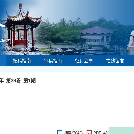
投稿指南
审稿指南
征订启事
在线留言
0年 第38卷 第1期
摘要
(
7645
)
PDF (421KB)
(
3115
)