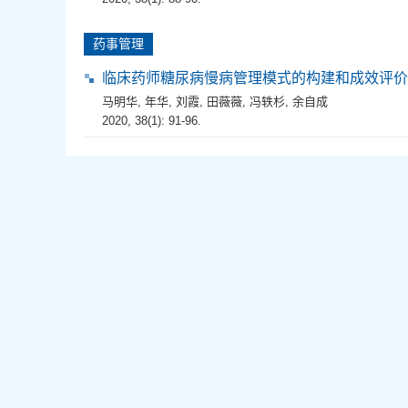
药事管理
临床药师糖尿病慢病管理模式的构建和成效评价
马明华
,
年华
,
刘霞
,
田薇薇
,
冯轶杉
,
余自成
2020, 38(1): 91-96.