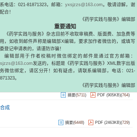
药学实践与服务》杂志不接收生物战剂、毒剂相关内容的稿
于涉军信息类论文如需投稿，请务必投稿前电话或邮箱咨询。
021-81871323，邮箱：
yxsjzzs@163.com
。敬请谅解，谢
！
摘要
(
7368
)
PDF (1415KB)
(
1468
)
《药学实践与服务》编辑部
重要通知
药学实践与服务》杂志目前不收取审稿费、版面费、加急费等
如收到邮件声称是编辑部X编辑，要求加作者微信的，或填写
摘要
(
5572
)
PDF (404KB)
(
1667
)
记申请表的，请谨防诈骗！
辑部用于作者校稿时微信绑定的邮件是通过官方邮箱：
s@163.com
发送的，标题是《药学实践与服务》XML数字出版
性研究
信绑定，请区分开！如有疑虑，请联系编辑部，电话：021-
23。
摘要
(
5711
)
PDF (905KB)
(
764
)
《药学实践与服务》编辑部
合成
摘要
(
6448
)
PDF (2463KB)
(
729
)