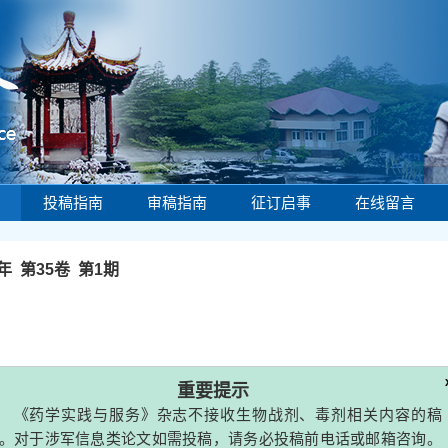
投稿指南
审稿指南
征订启事
在线留言
7年 第35卷 第1期
x
重要提示
摘要
(
6705
)
PDF (411KB)
(
1957
)