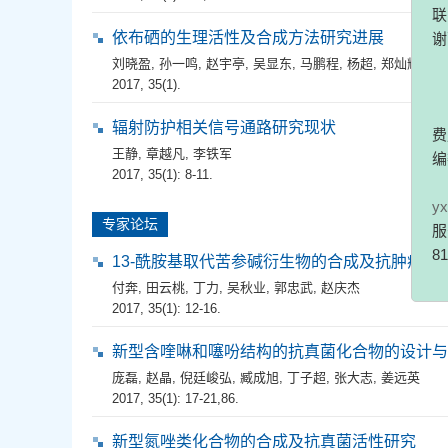
《
件。对
依布硒的生理活性及合成方法研究进展
联系电话：
刘晓盈
,
孙一鸣
,
赵宇亭
,
吴显东
,
马鹏程
,
杨超
,
郑灿辉
谢配合
2017, 35(1).
辐射防护相关信号通路研究现状
《
王静
,
章越凡
,
李铁军
费用，
2017, 35(1): 8-11.
编委登
编
专家论坛
yxsjzz
13-酰胺基取代苦参碱衍生物的合成及抗肿瘤活
服务微
付奔
,
田云桃
,
丁力
,
吴秋业
,
郭忠武
,
赵庆杰
818713
2017, 35(1): 12-16.
新型含喹啉和噻吩结构的抗真菌化合物的设计与
庞磊
,
赵晶
,
倪廷峻弘
,
臧成旭
,
丁子超
,
张大志
,
姜远英
2017, 35(1): 17-21,86.
新型氮唑类化合物的合成及抗真菌活性研究