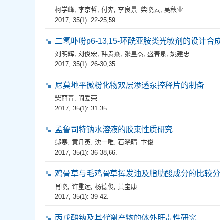
柯学峰
,
李京哲
,
付奔
,
李良景
,
柴晓云
,
吴秋业
2017, 35(1): 22-25,59.
二氢卟吩p6-13,15-环酰亚胺类光敏剂的设计合
刘明辉
,
刘俊宏
,
韩贵焱
,
张星杰
,
盛春泉
,
姚建忠
2017, 35(1): 26-30,35.
尼莫地平微粉化物双层渗透泵控释片的制备
柴丽青
,
阎爱荣
2017, 35(1): 31-35.
孟鲁司特钠水溶液的胶束性质研究
鄢寒
,
黄月英
,
沈一唯
,
石晓晴
,
卞俊
2017, 35(1): 36-38,66.
鸡骨草与毛鸡骨草挥发油及脂肪酸成分的比较分
肖晓
,
许重远
,
杨德俊
,
黄宝康
2017, 35(1): 39-42.
丙戊酸钠及其代谢产物的体外肝毒性研究