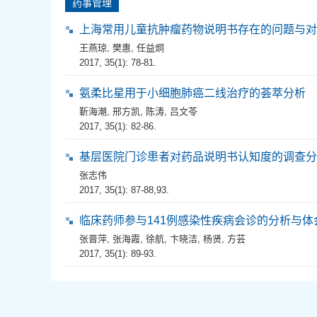
药事管理
上海常用儿童抗肿瘤药物说明书存在的问题与对
王燕琼
,
樊惠
,
任益炯
2017, 35(1): 78-81.
氨柔比星用于小细胞肺癌二线治疗的荟萃分析
靳海潮
,
邢方凯
,
陈涛
,
吕文苓
2017, 35(1): 82-86.
基层医院门诊患者对药品说明书认知度的调查分
张志伟
2017, 35(1): 87-88,93.
临床药师参与141例感染性疾病会诊的分析与体
张晋萍
,
张海霞
,
徐航
,
卞晓洁
,
杨贤
,
方芸
2017, 35(1): 89-93.