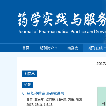
首页
期刊简介
编委会
期刊在线
201
封面
论著
马蓝种质资源研究进展
周正
,
郭志英
,
谭何新
,
刘佳颖
,
刁勇
,
张磊
2017, 35(1): 1-5,16.