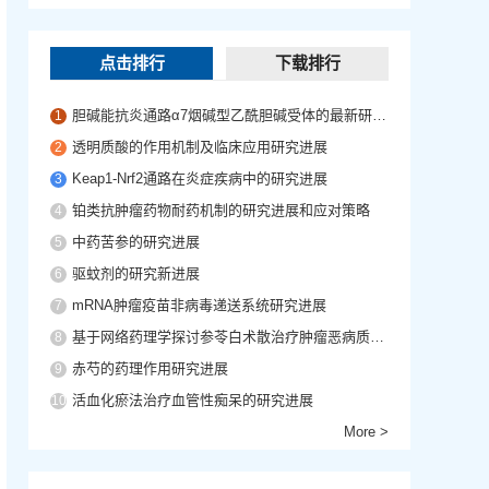
点击排行
下载排行
胆碱能抗炎通路α7烟碱型乙酰胆碱受体的最新研究进展
1
透明质酸的作用机制及临床应用研究进展
2
Keap1-Nrf2通路在炎症疾病中的研究进展
3
铂类抗肿瘤药物耐药机制的研究进展和应对策略
4
中药苦参的研究进展
5
驱蚊剂的研究新进展
6
mRNA肿瘤疫苗非病毒递送系统研究进展
7
基于网络药理学探讨参苓白术散治疗肿瘤恶病质的作用机制
8
赤芍的药理作用研究进展
9
活血化瘀法治疗血管性痴呆的研究进展
10
More >