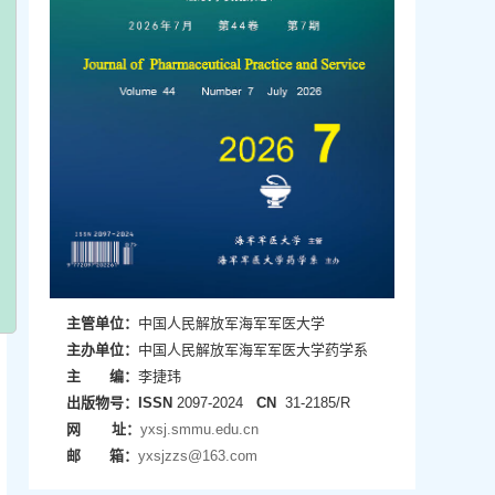
主管单位：
中国人民解放军海军军医大学
主办单位：
中国人民解放军海军军医大学药学系
主 编：
李捷玮
出版物号：
ISSN
2097-2024
CN
31-2185/R
网 址：
yxsj.smmu.edu.cn
邮 箱：
yxsjzzs@163.com