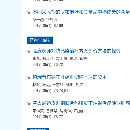
不同采收期的罗布麻叶和其商品中槲皮素的含量
章一菡
,
卞艳芳
2017, 35(1): 67-69.
药物与临床
临床药师对抗感染治疗方案评价方法的探讨
李燕
,
郑玲利
,
袁明勇
,
黄玲
,
蒋婷
2017, 35(1): 70-72.
帕瑞昔布钠在肝癌肝切除术后的应用
林辉
,
杨远
,
王志红
,
林川
,
周伟平
2017, 35(1): 73-74,81.
芬太尼透皮贴剂联合吗啡皮下注射治疗晚期肝癌
朱恒美
,
鲁桂华
,
房树恒
,
许丽丽
2017, 35(1): 75-77.