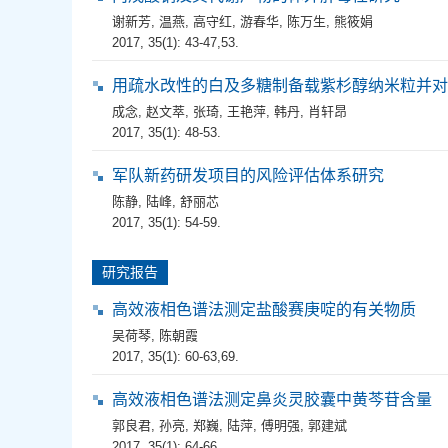
谢新芳
,
温燕
,
高守红
,
游春华
,
陈万生
,
熊筱娟
2017, 35(1): 43-47,53.
用疏水改性的白及多糖制备载紫杉醇纳米粒并对
成念
,
赵文萃
,
张琦
,
王艳萍
,
韩丹
,
肖轩昂
2017, 35(1): 48-53.
军队新药研发项目的风险评估体系研究
陈静
,
陆峰
,
舒丽芯
2017, 35(1): 54-59.
研究报告
高效液相色谱法测定盐酸赛庚啶的有关物质
吴荷琴
,
陈朝霞
2017, 35(1): 60-63,69.
高效液相色谱法测定鼻炎灵胶囊中黄芩苷含量
郭良君
,
孙亮
,
郑巍
,
陆萍
,
傅明强
,
郭建斌
2017, 35(1): 64-66.