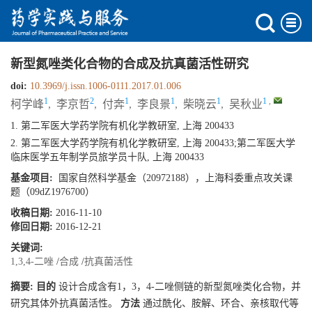
新型氮唑类化合物的合成及抗真菌活性研究
doi:
10.3969/j.issn.1006-0111.2017.01.006
1
2
1
1
1
1
,
柯学峰
,
李京哲
,
付奔
,
李良景
,
柴晓云
,
吴秋业
1. 第二军医大学药学院有机化学教研室, 上海 200433
2. 第二军医大学药学院有机化学教研室, 上海 200433;第二军医大学
临床医学五年制学员旅学员十队, 上海 200433
基金项目:
国家自然科学基金（20972188），上海科委重点攻关课
题（09dZ1976700）
收稿日期:
2016-11-10
修回日期:
2016-12-21
关键词:
1,3,4-二唑
/
合成
/
抗真菌活性
摘要:
目的
设计合成含有1，3，4-二唑侧链的新型氮唑类化合物，并
研究其体外抗真菌活性。
方法
通过酰化、胺解、环合、亲核取代等