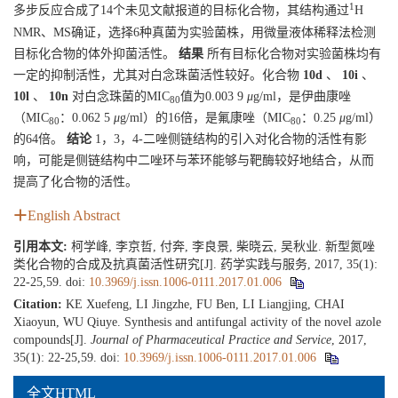
1
多步反应合成了14个未见文献报道的目标化合物，其结构通过
H
NMR、MS确证，选择6种真菌为实验菌株，用微量液体稀释法检测
目标化合物的体外抑菌活性。
结果
所有目标化合物对实验菌株均有
一定的抑制活性，尤其对白念珠菌活性较好。化合物
10d
、
10i
、
10l
、
10n
对白念珠菌的MIC
值为0.003 9
μ
g/ml，是伊曲康唑
80
（MIC
：0.062 5
μ
g/ml）的16倍，是氟康唑（MIC
：0.25
μ
g/ml）
80
80
的64倍。
结论
1，3，4-二唑侧链结构的引入对化合物的活性有影
响，可能是侧链结构中二唑环与苯环能够与靶酶较好地结合，从而
提高了化合物的活性。
English Abstract
引用本文:
柯学峰, 李京哲, 付奔, 李良景, 柴晓云, 吴秋业. 新型氮唑
类化合物的合成及抗真菌活性研究[J]. 药学实践与服务, 2017, 35(1):
22-25,59.
doi:
10.3969/j.issn.1006-0111.2017.01.006
Citation:
KE Xuefeng, LI Jingzhe, FU Ben, LI Liangjing, CHAI
Xiaoyun, WU Qiuye. Synthesis and antifungal activity of the novel azole
compounds[J].
Journal of Pharmaceutical Practice and Service
, 2017,
35(1): 22-25,59.
doi:
10.3969/j.issn.1006-0111.2017.01.006
全文HTML