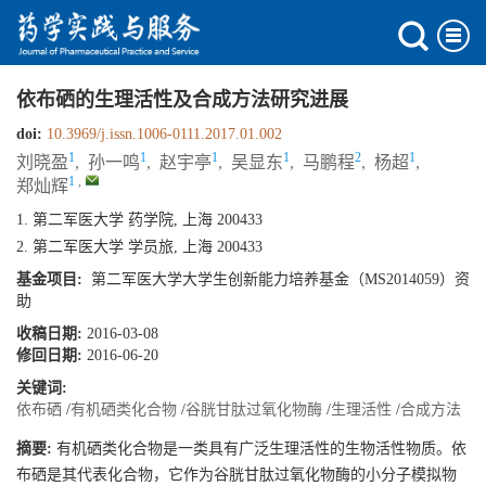
依布硒的生理活性及合成方法研究进展
doi:
10.3969/j.issn.1006-0111.2017.01.002
1
1
1
1
2
1
刘晓盈
,
孙一鸣
,
赵宇亭
,
吴显东
,
马鹏程
,
杨超
,
1
,
郑灿辉
1. 第二军医大学 药学院, 上海 200433
2. 第二军医大学 学员旅, 上海 200433
基金项目:
第二军医大学大学生创新能力培养基金（MS2014059）资
助
收稿日期:
2016-03-08
修回日期:
2016-06-20
关键词:
依布硒
/
有机硒类化合物
/
谷胱甘肽过氧化物酶
/
生理活性
/
合成方法
摘要:
有机硒类化合物是一类具有广泛生理活性的生物活性物质。依
布硒是其代表化合物，它作为谷胱甘肽过氧化物酶的小分子模拟物