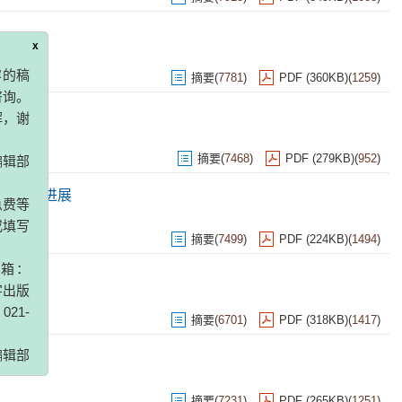
摘要
(
7781
)
PDF (360KB)
(
1259
)
x
容的稿
咨询。
解，谢
摘要
(
7468
)
PDF (279KB)
(
952
)
的研究进展
编辑部
摘要
(
7499
)
PDF (224KB)
(
1494
)
急费等
或填写
邮箱：
摘要
(
6701
)
PDF (318KB)
(
1417
)
字出版
21-
编辑部
摘要
(
7231
)
PDF (265KB)
(
1251
)