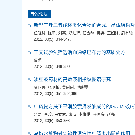
专家论坛
新型三唑二氧戊环类化合物的合成、晶体结构及
任晓慧
,
陈新
,
刘嘉
,
郑灿辉
,
任雪琴
,
吴兵
,
王如锋
,
周有骏
2012, 30(5): 344-347.
正交试验法筛选活血通络巴布膏的基质处方
曾超
2012, 30(5): 348-350.
淡豆豉药材的高效液相指纹图谱研究
廖丽娜
,
张明敏
,
曹尉尉
,
毛峻琴
2012, 30(5): 351-352,386.
中药复方扶正平消胶囊挥发油成分的GC-MS分
吕磊
,
李玲
,
田文君
,
张海
,
李悦悦
,
张国庆
,
赵亮
2012, 30(5): 353-356.
乌梅水煎物对实验性溃疡性结肠炎小鼠的作用