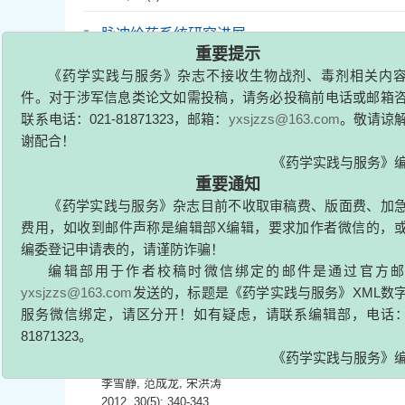
脉冲给药系统研究进展
黎迎
,
陆洋
,
杜守颖
,
马勇
,
徐攀
2012, 30(5): 326-330,343.
重要提示
《药学实践与服务》杂志不接收生物战剂、毒剂相关内
固体脂质纳米粒制备及应用研究进展
件。对于涉军信息类论文如需投稿，请务必投稿前电话或邮箱
夏爱晓
,
宋倩倩
,
孙渊
联系电话：021-81871323，邮箱：
yxsjzzs@163.com
。敬请谅
2012, 30(5): 331-333,368.
谢配合！
植物中萘醌类化合物及其衍生物的抗微生物作用
《药学实践与服务》
苗浩
,
曹颖瑛
,
商庆华
,
姜远英
重要通知
2012, 30(5): 334-335,360.
《
药学实践与服务》杂志目前不收取审稿费、版面费、加
费用，如收到邮件声称是编辑部X编辑，要求加作者微信的，
洛匹那韦药代动力学的研究进展
编委登记申请表的，请谨防诈骗！
姚亚敏
,
沐俊
,
孙骥
,
马芳
,
卢洪洲
,
张丽军
编辑部用于作者校稿时微信绑定的邮件是通过官方
2012, 30(5): 336-339.
yxsjzzs@163.com
发送的，标题是《药学实践与服务》XML数
服务微信绑定，请区分开！如有疑虑，请联系编辑部，电话：0
谱效结合在中药提取纯化工艺研究中的应用
81871323。
李雪静
,
范成龙
,
宋洪涛
《药学实践与服务》
2012, 30(5): 340-343.