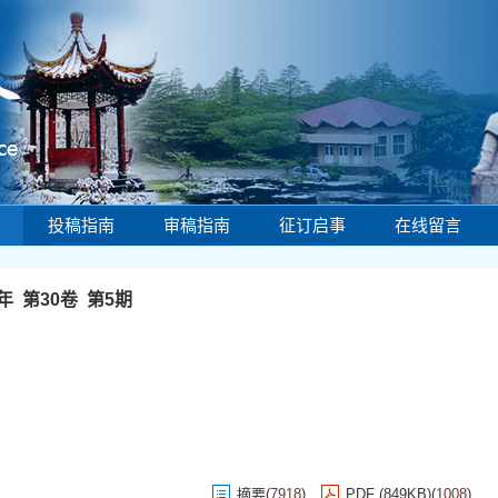
投稿指南
审稿指南
征订启事
在线留言
2年 第30卷 第5期
摘要
(
7918
)
PDF (849KB)
(
1008
)