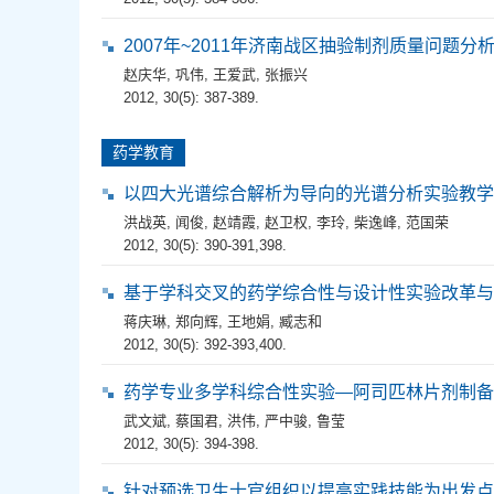
2007年~2011年济南战区抽验制剂质量问题分
赵庆华
,
巩伟
,
王爱武
,
张振兴
2012, 30(5): 387-389.
药学教育
以四大光谱综合解析为导向的光谱分析实验教学
洪战英
,
闻俊
,
赵靖霞
,
赵卫权
,
李玲
,
柴逸峰
,
范国荣
2012, 30(5): 390-391,398.
基于学科交叉的药学综合性与设计性实验改革与
蒋庆琳
,
郑向辉
,
王地娟
,
臧志和
2012, 30(5): 392-393,400.
药学专业多学科综合性实验—阿司匹林片剂制备
武文斌
,
蔡国君
,
洪伟
,
严中骏
,
鲁莹
2012, 30(5): 394-398.
针对预选卫生士官组织以提高实践技能为出发点