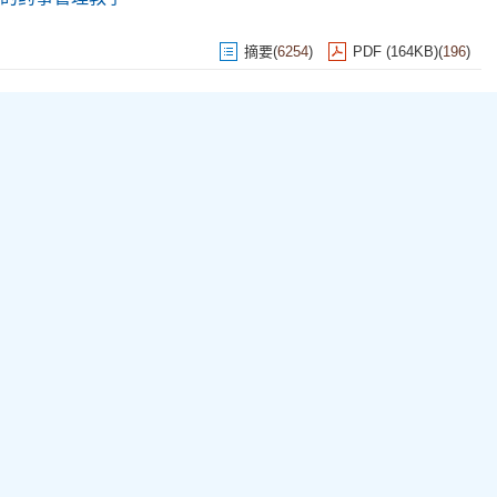
摘要
(
6254
)
PDF (164KB)
(
196
)
版权所有：《药学实践与服务》编辑委员会
主办: 中国人民解放军海军军医大学
地址: 上海市杨浦区国和路325号
邮政编码: 20
电话: （021）81871324,81871397
E-mail:
yxsjzzs@163.com
网站备案号
沪ICP备05003363号-1