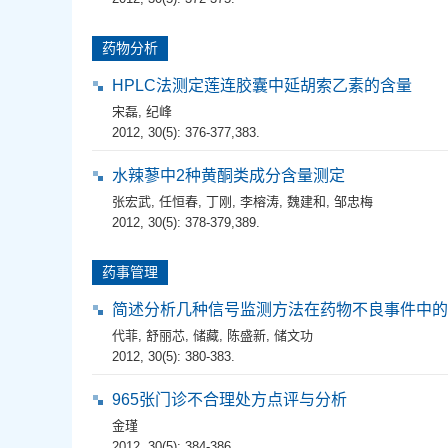
药物分析
HPLC法测定莲连胶囊中延胡索乙素的含量
宋磊
,
纪峰
2012, 30(5): 376-377,383.
水辣蓼中2种黄酮类成分含量测定
张宏武
,
任恒春
,
丁刚
,
李榕涛
,
魏建和
,
邹忠梅
2012, 30(5): 378-379,389.
药事管理
简述分析几种信号监测方法在药物不良事件中的
代菲
,
舒丽芯
,
储藏
,
陈盛新
,
储文功
2012, 30(5): 380-383.
965张门诊不合理处方点评与分析
金瑾
2012, 30(5): 384-386.