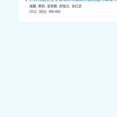
储藏
,
樊莉
,
栾智鹏
,
舒丽芯
,
张红武
2012, 30(5): 399-400.
主管、