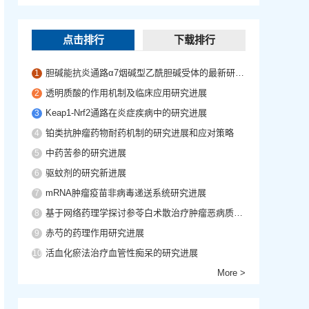
点击排行
下载排行
胆碱能抗炎通路α7烟碱型乙酰胆碱受体的最新研究进展
1
透明质酸的作用机制及临床应用研究进展
2
Keap1-Nrf2通路在炎症疾病中的研究进展
3
铂类抗肿瘤药物耐药机制的研究进展和应对策略
4
中药苦参的研究进展
5
驱蚊剂的研究新进展
6
mRNA肿瘤疫苗非病毒递送系统研究进展
7
基于网络药理学探讨参苓白术散治疗肿瘤恶病质的作用机制
8
赤芍的药理作用研究进展
9
活血化瘀法治疗血管性痴呆的研究进展
10
More >