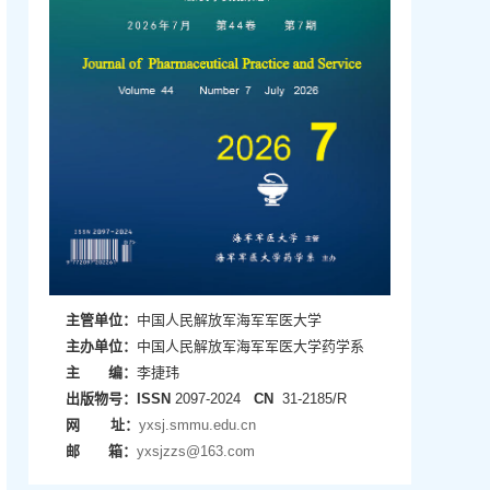
主管单位：
中国人民解放军海军军医大学
主办单位：
中国人民解放军海军军医大学药学系
主 编：
李捷玮
出版物号：
ISSN
2097-2024
CN
31-2185/R
网 址：
yxsj.smmu.edu.cn
邮 箱：
yxsjzzs@163.com