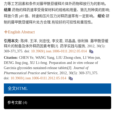
力等工艺因素和条件对藤甲酰苷缓释片体外药物释放行为的影响。
结果
药物的释药速率受骨架材料的规格和用量、致孔剂种类的影响;
释放介质 pH 值、转速和压片压力对释药速率有一定影响。
结论
研
制的藤甲酰苷缓释片处方合理,有较好的可控性和重现性。
English Abstract
引用本文:
陈烨, 王洋, 刘忠忱, 李文君, 邓晶晶, 徐利锋. 藤甲酰苷缓
释片的制备及体外释药因素考察[J]. 药学实践与服务, 2012, 30(5):
369-371,375.
doi:
10.3969/j.issn.1006-0111.2012.05.014
Citation:
CHEN Ye, WANG Yang, LIU Zhong-chen, LI Wen-jun,
DENG Jing-jing, XU Li-feng. Preparation and
in vitro
release of
Garcinia glycosides sustained-release tablets[J].
Journal of
Pharmaceutical Practice and Service
, 2012, 30(5): 369-371,375.
doi:
10.3969/j.issn.1006-0111.2012.05.014
全文HTML
参考文献
(4)