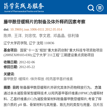
藤甲酰苷缓释片的制备及体外释药因素考察
doi:
10.3969/j.issn.1006-0111.2012.05.014
陈烨
,
王洋
,
刘忠忱
,
李文君
,
邓晶晶
,
徐利锋
辽宁大学药学院, 辽宁 沈阳 110036
基金项目:
国家"十一五"规划"重大新药创制"重大科技专项资助项目
(2009ZX09103-030);辽宁大学"211工程"三期建设重点资助项目
收稿日期:
2012-02-06
修回日期:
2012-05-22
关键词:
藤甲酰苷
/
缓释片
/
体外释放
/
羟丙基甲基纤维素
摘要:
目的
制备藤甲酰苷缓释片并研究其体外药物释放行为。
方法
通过亲水凝胶骨架型缓释技术,以羟丙基甲基纤维素(HPMC)为缓释材
料、乙基纤维素(EC)为凝胶骨架材料制备藤甲酰苷缓释片;考查了释
放介质的 pH 值、骨架材料与其用量、致孔剂的类型与用量、压片压