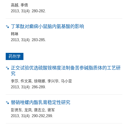
高越
,
季倩
2013, 31(4): 280-282.
丁苯酞对癫痫小鼠脑内氨基酸的影响
韩琳
2013, 31(4): 283-285.
药剂学
正交试验优选硫酸铵梯度法制备苦参碱脂质体的工艺研
究
李莎
,
仵文英
,
徐晓娜
,
李兴华
,
马小亚
2013, 31(4): 286-289.
替硝唑螺内酯乳膏稳定性研究
彭贤东
,
龙凤
,
唐志立
,
谢军
2013, 31(4): 290-292,299.