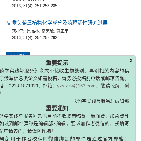
2013, 31(4): 251-253,285.
垂头菊属植物化学成分及药理活性研究进展
范小飞
,
景临林
,
高荣敏
,
贾正平
2013, 31(4): 254-257,282.
专家论坛
x
重要提示
盐酸尼卡地平缓释微丸的制备
药学实践与服务》杂志不接收生物战剂、毒剂相关内容的稿
原丽慧
,
卞俊
于涉军信息类论文如需投稿，请务必投稿前电话或邮箱咨询。
2013, 31(4): 258-261.
：021-81871323，邮箱：
yxsjzzs@163.com
。敬请谅解，谢
！
淫羊藿苷和仙茅苷协同抑制破骨细胞的形成、分化和骨
《药学实践与服务》编辑部
吸收功能
重要通知
郭元晖
,
薛黎明
,
聂燕
,
汪滢
,
赵璐
,
秦路平
,
张巧艳
,
俞媛
药学实践与服务》杂志目前不收取审稿费、版面费、加急费等
2013, 31(4): 262-266.
如收到邮件声称是编辑部X编辑，要求加作者微信的，或填写
记申请表的，请谨防诈骗！
三尖杉内生真菌的季节动态和组织分布研究