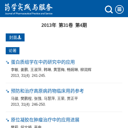
2013年 第31卷 第4期
封面
论著
蛋白质组学在中药研究中的应用
李敏
,
姜鹏
,
王淑萍
,
韩琳
,
黄慧梅
,
畅婉琳
,
柳润辉
2013, 31(4): 241-245.
预防和治疗高原病药物临床用药参考
马骏
,
樊鹏程
,
张强
,
马慧萍
,
王荣
,
贾正平
2013, 31(4): 246-250.
原位凝胶在肿瘤治疗中的应用进展
樊莉
,
何文婷
,
高申