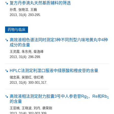
复方丹参滴丸天然基质辅料的筛选
孙青
,
张晓洁
,
王巍
2013, 31(4): 293-295.
药物与临床
高效液相色谱法同时测定3种不同剂型六味地黄丸中4种
成分的含量
王灵霞
,
朱东亮
,
柴逸峰
2013, 31(4): 296-299.
HPLC法测定利湿口服液中绿原酸和橙皮苷的含量
储忠英
,
吴丽红
,
徐红艳
2013, 31(4): 300-301,317.
高效液相法测定耐力胶囊3号中人参皂苷Rg
、Re和Rb
1
1
的含量
王亚楠
,
王晓波
,
刘丹
,
袭荣刚
2013, 31(4): 302-303,309.