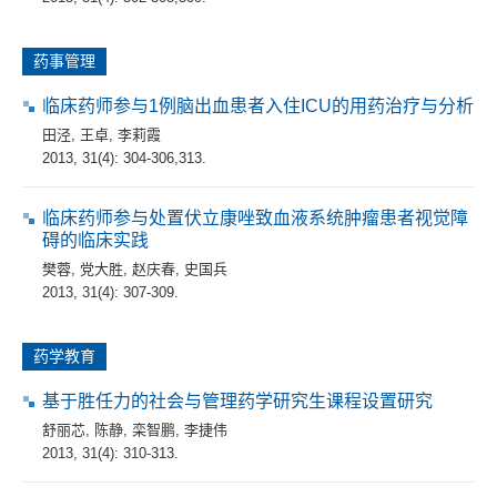
药事管理
临床药师参与1例脑出血患者入住ICU的用药治疗与分析
田泾
,
王卓
,
李莉霞
2013, 31(4): 304-306,313.
临床药师参与处置伏立康唑致血液系统肿瘤患者视觉障
碍的临床实践
樊蓉
,
党大胜
,
赵庆春
,
史国兵
2013, 31(4): 307-309.
药学教育
基于胜任力的社会与管理药学研究生课程设置研究
舒丽芯
,
陈静
,
栾智鹏
,
李捷伟
2013, 31(4): 310-313.