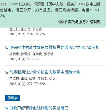
辑部用于作者校稿时微信绑定的邮件是通过官方邮箱：
相延英
,
明乾良
,
李文超
,
韩婷
,
秦路平
zs@163.com
发送的，标题是《药学实践与服务》XML数字出版
2013, 31(4): 267-270,289.
信绑定，请区分开！如有疑虑，请联系编辑部，电话：021-
323。
美国药物临床试验受试者的损害补偿及其启示
《药学实践与服务》编辑部
沈玉红
,
张正付
,
李正奇
2013, 31(4): 271-272,276.
甲硝唑注射液共聚焦显微拉曼光谱法定性与定量分析
杨明华
,
孙雪妹
,
陈桂良
,
张予敏
2013, 31(4): 273-276.
气质联用法定量分析白念珠菌中甾醇含量
王添琦
,
李祥
,
李玲
,
吴海棠
,
徐立
2013, 31(4): 277-279,320.
药理学
白藜芦醇苷降血脂作用的实验研究