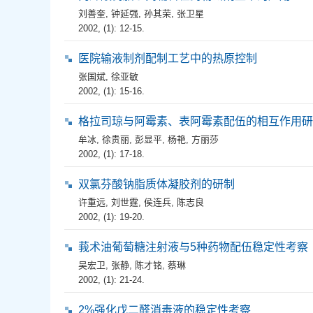
刘善奎
,
钟延强
,
孙其荣
,
张卫星
2002, (1): 12-15.
医院输液制剂配制工艺中的热原控制
张国斌
,
徐亚敏
2002, (1): 15-16.
格拉司琼与阿霉素、表阿霉素配伍的相互作用研
牟冰
,
徐贵丽
,
彭显平
,
杨艳
,
方丽莎
2002, (1): 17-18.
双氯芬酸钠脂质体凝胶剂的研制
许重远
,
刘世霆
,
侯连兵
,
陈志良
2002, (1): 19-20.
莪术油葡萄糖注射液与5种药物配伍稳定性考察
吴宏卫
,
张静
,
陈才铭
,
蔡琳
2002, (1): 21-24.
2%强化戊二醛消毒液的稳定性考察