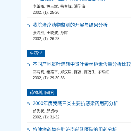
李革晖
,
黄玉斌
,
韩春辉
,
潘学海
2002, (1): 25-26.
我院治疗药物监测的开展与结果分析
张治然
,
王晓波
,
孙辉
2002, (1): 26-28.
生药学
不同产地贯叶连翘中贯叶金丝桃素含量分析比较
郑清明
,
秦路平
,
郑汉臣
,
陈磊
,
陈万生
,
余理红
2002, (1): 29-30,36.
药物利用研究
2000年度我院三类主要抗感染药用药分析
郎秀状
,
邱贞琴
2002, (1): 31-32.
抗肿瘤药物在驻济南部队医院的用药分析