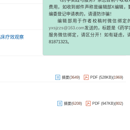
编辑部用于作者校稿时微信绑定的邮件
yxsjzzs@163.com
发送的，标题是《药学实践与
服务微信绑定，请区分开！如有疑虑，请联系编
摘要
(
3132
)
PDF (335KB)
(
511
)
81871323。
《药学
临床疗效观察
摘要
(
3223
)
PDF (213KB)
(
624
)
摘要
(
3649
)
PDF (528KB)
(
1969
)
摘要
(
6208
)
PDF (947KB)
(
802
)