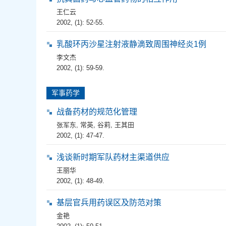
王仁云
2002, (1): 52-55.
乳酸环丙沙星注射液静滴致周围神经炎1例
李文杰
2002, (1): 59-59.
军事药学
战备药材的规范化管理
张军东
,
常英
,
谷莉
,
王其田
2002, (1): 47-47.
浅谈新时期军队药材主渠道供应
王丽华
2002, (1): 48-49.
基层官兵用药误区及防范对策
金艳