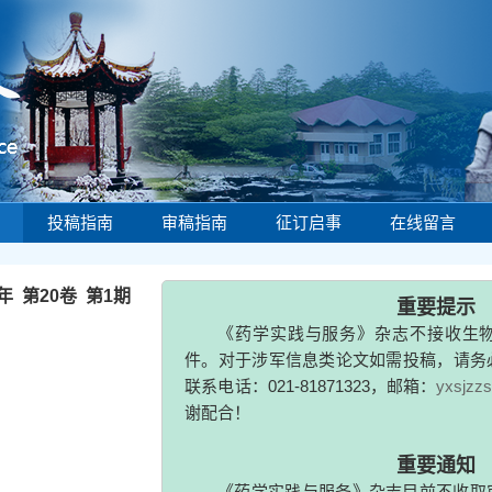
投稿指南
审稿指南
征订启事
在线留言
重要提示
《药学实践与服务》杂志不接收生物战剂
2年 第20卷 第1期
件。对于涉军信息类论文如需投稿，请务必投稿
联系电话：021-81871323，邮箱：
yxsjzzs@163
谢配合！
《药学
重要通知
《
药学实践与服务》杂志目前不收取审稿费
费用，如收到邮件声称是编辑部X编辑，要求加
编委登记申请表的，请谨防诈骗！
摘要
(
3744
)
PDF (701KB)
(
1665
)