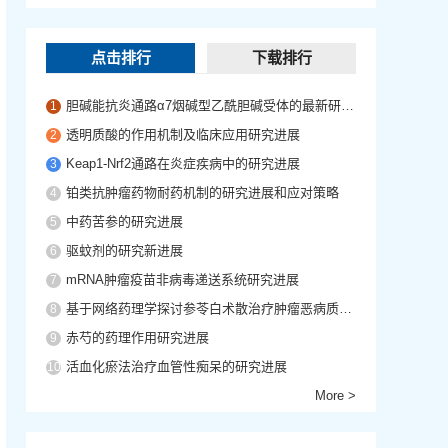
点击排行
下载排行
胆碱能抗炎通路α7烟碱型乙酰胆碱受体的最新研究进展
1
透明质酸的作用机制及临床应用研究进展
2
Keap1-Nrf2通路在炎症疾病中的研究进展
3
铂类抗肿瘤药物耐药机制的研究进展和应对策略
4
中药苦参的研究进展
5
驱蚊剂的研究新进展
6
mRNA肿瘤疫苗非病毒递送系统研究进展
7
基于网络药理学探讨参苓白术散治疗肿瘤恶病质的作用机制
8
赤芍的药理作用研究进展
9
活血化瘀法治疗血管性痴呆的研究进展
10
More >