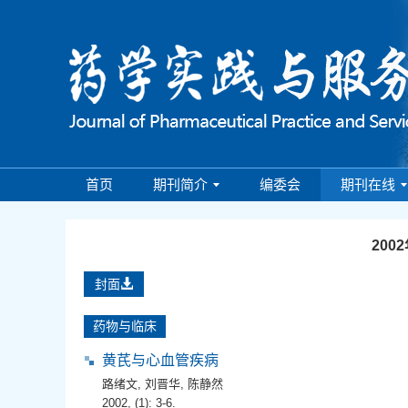
首页
期刊简介
编委会
期刊在线
200
封面
药物与临床
黄芪与心血管疾病
路绪文
,
刘晋华
,
陈静然
2002, (1): 3-6.