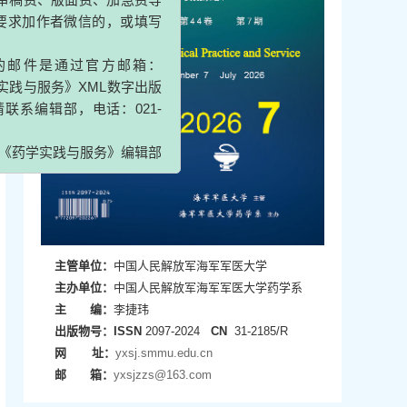
是通过官方邮箱：
服务》XML数字出版
辑部，电话：021-
实践与服务》编辑部
主管单位：
中国人民解放军海军军医大学
主办单位：
中国人民解放军海军军医大学药学系
主 编：
李捷玮
出版物号：
ISSN
2097-2024
CN
31-2185/R
网 址：
yxsj.smmu.edu.cn
邮 箱：
yxsjzzs@163.com