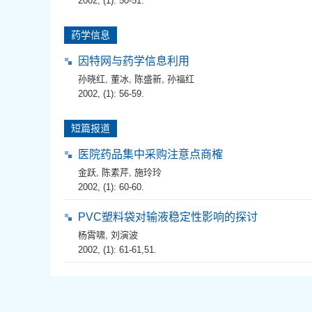
2002, (1): 50-51.
药学信息
因特网与药学信息利用
孙晓红
,
董冰
,
陈盛新
,
孙福红
2002, (1): 56-59.
短篇报道
医院药品集中采购注意点商榷
金跃
,
陈素芹
,
施玲玲
2002, (1): 60-60.
PVC塑料袋对输液稳定性影响的探讨
杨霄啸
,
刘演波
2002, (1): 61-61,51.