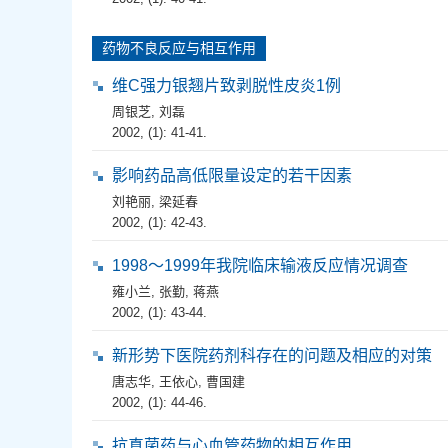
药物不良反应与相互作用
维C强力银翘片致剥脱性皮炎1例
周银芝
,
刘磊
2002, (1): 41-41.
影响药品高低限量设定的若干因素
刘艳丽
,
梁延春
2002, (1): 42-43.
1998～1999年我院临床输液反应情况调查
雍小兰
,
张勤
,
蒋燕
2002, (1): 43-44.
新形势下医院药剂科存在的问题及相应的对策
唐志华
,
王依心
,
曹国建
2002, (1): 44-46.
抗真菌药与心血管药物的相互作用