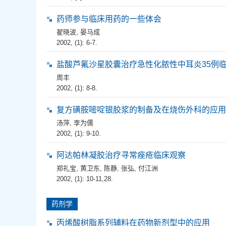
药师参与临床用药的一些体会
翟晓波
,
晏马成
2002, (1): 6-7.
盐酸芦氟沙星胶囊治疗急性化脓性中耳炎35例
周丰
2002, (1): 8-8.
复方磺胺嘧啶银胶浆的制备及在烧伤外科的应用
汤萍
,
李为儒
2002, (1): 9-10.
阿达帕林凝胶治疗寻常痤疮临床观察
郑礼宝
,
黄卫东
,
陈静
,
张弘
,
付江洲
2002, (1): 10-11,28.
药剂学
丙烯酸树脂系列辅料在药物新剂型中的应用