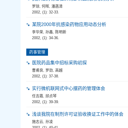
罗琼
,
何晖
,
潘菡清
2002, (1): 32-33.
某院2000年抗感染药物应用动态分析
李华荣
,
孙鑫
,
陈明新
2002, (1): 34-36.
药事管理
医院药品集中招标采购初探
曹甫良
,
罗劲
,
高越
2002, (1): 37-38.
实行微机联网式中心摆药的管理体会
任吉霞
,
邱贞琴
2002, (1): 39-39.
浅谈我院在制剂许可证验收换证工作中的体会
施志云
,
孙凌
2002, (1): 40-41.