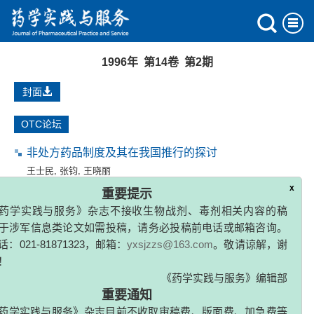
1996年 第14卷 第2期
封面
OTC论坛
非处方药品制度及其在我国推行的探讨
王士民
,
张钧
,
王晓丽
x
重要提示
1996, (2): 67-72.
药学实践与服务》杂志不接收生物战剂、毒剂相关内容的稿
于涉军信息类论文如需投稿，请务必投稿前电话或邮箱咨询。
药理
：021-81871323，邮箱：
yxsjzzs@163.com
。敬请谅解，谢
！
雷公藤冲剂对小鼠免疫功能的影响
《药学实践与服务》编辑部
翁东明
,
徐立
,
李黄彤
,
王宝奎
,
江波
重要通知
1996, (2): 73-74.
药学实践与服务》杂志目前不收取审稿费、版面费、加急费等