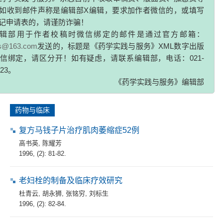
如收到邮件声称是编辑部X编辑，要求加作者微信的，或填写
病毒清注射液抗流感病毒实验研究
记申请表的，请谨防诈骗！
曲奎山
,
吴春福
,
李铣
,
李树备
辑部用于作者校稿时微信绑定的邮件是通过官方邮箱：
1996, (2): 74-77.
zs@163.com
发送的，标题是《药学实践与服务》XML数字出版
信绑定，请区分开！如有疑虑，请联系编辑部，电话：021-
多不饱和脂肪酸的药理研究进展
323。
邱磊
,
姜远英
《药学实践与服务》编辑部
1996, (2): 77-80.
药物与临床
复方马钱子片治疗肌肉萎缩症52例
高书英
,
陈耀芳
1996, (2): 81-82.
老妇栓的制备及临床疗效研究
杜青云
,
胡永狮
,
张铭穷
,
刘标生
1996, (2): 82-84.