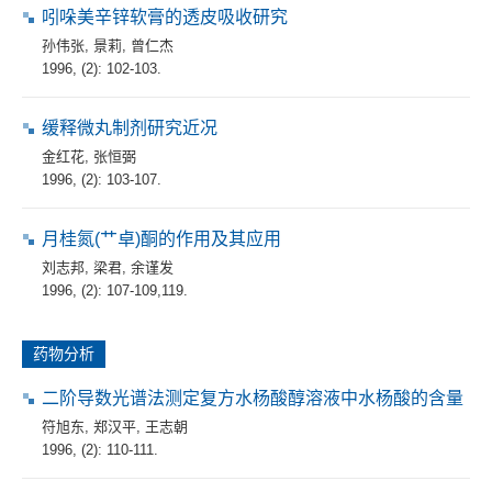
吲哚美辛锌软膏的透皮吸收研究
孙伟张
,
景莉
,
曾仁杰
1996, (2): 102-103.
缓释微丸制剂研究近况
金红花
,
张恒弼
1996, (2): 103-107.
月桂氮(艹卓)酮的作用及其应用
刘志邦
,
梁君
,
余谨发
1996, (2): 107-109,119.
药物分析
二阶导数光谱法测定复方水杨酸醇溶液中水杨酸的含量
符旭东
,
郑汉平
,
王志朝
1996, (2): 110-111.