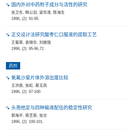
国内外对中药附子成分与活性的研究
张卫东
,
韩公羽
,
梁华清
,
陈海生
1996, (2): 91-95.
正交设计法研究酸枣仁口服液的提取工艺
王菊荣
,
袁锦华
,
刘振强
1996, (2): 95-96,72.
药剂
氧氟沙星片体外溶出度比较
王洪泉
,
张虹
,
蔡玉凤
1996, (2): 97-100.
头孢他定与四种输液配伍的稳定性研究
郭海平
,
蒋芝荣
,
张文
1996, (2): 100-101.