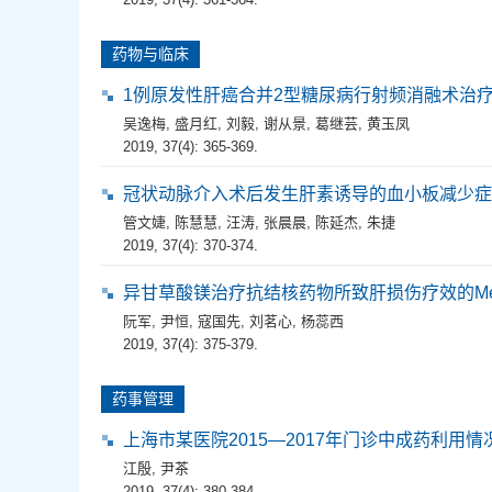
药物与临床
1例原发性肝癌合并2型糖尿病行射频消融术治
吴逸梅
,
盛月红
,
刘毅
,
谢从景
,
葛继芸
,
黄玉凤
2019, 37(4): 365-369.
冠状动脉介入术后发生肝素诱导的血小板减少症
管文婕
,
陈慧慧
,
汪涛
,
张晨晨
,
陈延杰
,
朱捷
2019, 37(4): 370-374.
异甘草酸镁治疗抗结核药物所致肝损伤疗效的Me
阮军
,
尹恒
,
寇国先
,
刘茗心
,
杨蕊西
2019, 37(4): 375-379.
药事管理
上海市某医院2015—2017年门诊中成药利用情
江殷
,
尹茶
2019, 37(4): 380-384.