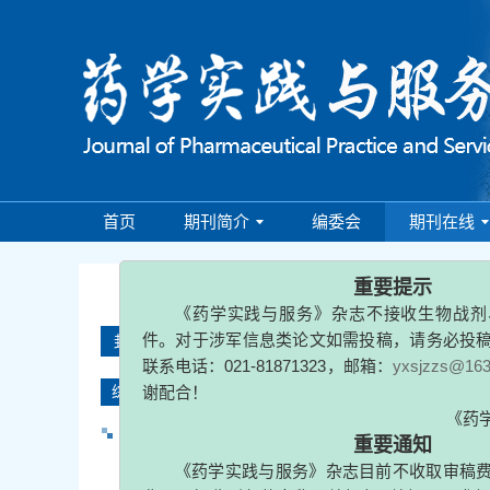
首页
期刊简介
编委会
期刊在线
重要提示
《药学实践与服务》杂志不接收生
201
件。对于涉军信息类论文如需投稿，请
联系电话：021-81871323，邮箱：
yxsjz
封面
谢配合！
综述
重要通知
异烟肼致肝损伤发病机制的研究进展
《
药学实践与服务》杂志目前不收
费用，如收到邮件声称是编辑部X编辑
王玉鹏
,
鲍婕
2019, 37(4): 289-293.
编委登记申请表的，请谨防诈骗！