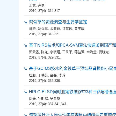
孟慧
,
许勇
2019, 37(4): 314-317.
鸡骨草的资源调查与生药学鉴定
肖晓
,
姚香草
,
余亚茹
,
许重远
,
黄宝康
2019, 37(4): 318-321.
基于NIRS技术和PCA-SVM算法快速鉴别国产
郭云香
,
陈龙
,
李晓瑾
,
王果平
,
蒋益萍
,
辛海量
,
贾晓光
2019, 37(4): 322-331.
基于GC-MS技术的金钱草干预结晶肾损伤小鼠
杜毅
,
丁德英
,
吕磊
,
李玲
2019, 37(4): 332-336.
HPLC-ELSD同时测定铁破锣中3种三萜皂苷
周静
,
叶朝晖
,
吴燕华
2019, 37(4): 337-341,347.
滚轮微针对人增生性瘢痕裸鼠中醋酸曲安奈德疗