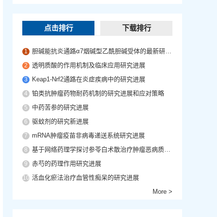
点击排行
下载排行
胆碱能抗炎通路α7烟碱型乙酰胆碱受体的最新研究进展
1
透明质酸的作用机制及临床应用研究进展
2
Keap1-Nrf2通路在炎症疾病中的研究进展
3
铂类抗肿瘤药物耐药机制的研究进展和应对策略
4
中药苦参的研究进展
5
驱蚊剂的研究新进展
6
mRNA肿瘤疫苗非病毒递送系统研究进展
7
基于网络药理学探讨参苓白术散治疗肿瘤恶病质的作用机制
8
赤芍的药理作用研究进展
9
活血化瘀法治疗血管性痴呆的研究进展
10
More >