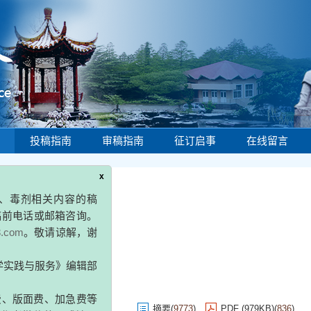
投稿指南
审稿指南
征订启事
在线留言
x
物战剂、毒剂相关内容的稿
9年 第37卷 第4期
务必投稿前电话或邮箱咨询。
zs@163.com
。敬请谅解，谢
《药学实践与服务》编辑部
取审稿费、版面费、加急费等
，要求加作者微信的，或填写
摘要
(
9773
)
PDF (979KB)
(
836
)