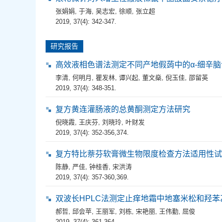
张娟娟
,
于海
,
吴志宏
,
徐顺
,
张立超
2019, 37(4): 342-347.
研究报告
高效液相色谱法测定不同产地假蒟中的α-细辛脑
李清
,
何明月
,
瞿发林
,
谭兴起
,
董文燊
,
倪玉佳
,
邵留英
2019, 37(4): 348-351.
复方黄连灌肠液的总黄酮测定方法研究
倪晓霞
,
王庆芬
,
刘晓玲
,
叶财发
2019, 37(4): 352-356,374.
复方特比萘芬软膏微生物限度检查方法适用性试
陈静
,
严佳
,
钟桂香
,
宋洪涛
2019, 37(4): 357-360,369.
双波长HPLC法测定止痒地霜中地塞米松和羟苯
郝哲
,
邱会苹
,
王丽军
,
刘栋
,
宋艳丽
,
王伟勤
,
屈俊
2019, 37(4): 361-364.