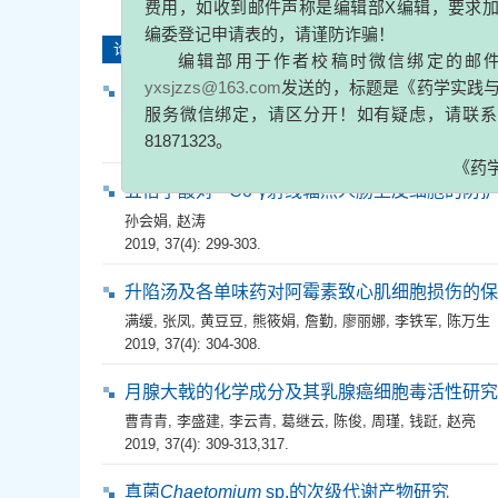
编辑部用于作者校稿时微信绑定
论著
yxsjzzs@163.com
发送的，标题是《药学
服务微信绑定，请区分开！如有疑虑，请
槟榔醇提物对H9C2心肌细胞的抗缺氧保护作用
81871323。
赵安鹏
,
靳婷
,
王荣
2019, 37(4): 294-298.
60
五倍子酸对
Co-γ射线辐照人肠上皮细胞的防
孙会娟
,
赵涛
2019, 37(4): 299-303.
升陷汤及各单味药对阿霉素致心肌细胞损伤的保
满缓
,
张凤
,
黄豆豆
,
熊筱娟
,
詹勤
,
廖丽娜
,
李铁军
,
陈万生
2019, 37(4): 304-308.
月腺大戟的化学成分及其乳腺癌细胞毒活性研究
曹青青
,
李盛建
,
李云青
,
葛继云
,
陈俊
,
周瑾
,
钱跹
,
赵亮
2019, 37(4): 309-313,317.
真菌
Chaetomium
sp.的次级代谢产物研究