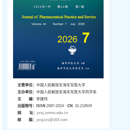
主管单位：
中国人民解放军海军军医大学
主办单位：
中国人民解放军海军军医大学药学系
主 编：
李捷玮
出版物号：
ISSN
2097-2024
CN
31-2185/R
网 址：
yxsj.smmu.edu.cn
邮 箱：
yxsjzzs@163.com