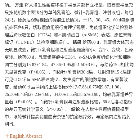
响。
方法
将人增生性瘢痕移植于裸鼠背部建立模型。取模型裸鼠72
只按随机数字表法分为单纯乳膏组、微针+乳膏组、注射液组，每组
24只。给药后观察裸鼠的瘢痕生长情况，于15、30、45、60 d每组随
机处死各6只，切取瘢痕组织行病理学观察，免疫组织化学法检测处
理后跨膜糖蛋白（CD34）和α-肌动蛋白（α-SMA）表达，原位末端
标记（TUNEL）法检测细胞凋亡。
结果
给药60 d，乳膏组大体形态
无明显改变，微针+乳膏组和注射液组瘢痕缩小、变平、变软，色泽
变淡。给药60 d，乳膏组瘢痕中CD34、α-SMA免疫组织化学和细胞
凋亡分别为15.83±1.84、47.36±1.95和21.50±3.62，与给药15 d相比均
无显著改变（
P
>0.05）；而微针+乳膏组30 d后、注射液组15 d后即
可见CD34和α-SMA表达减少、发生凋亡的细胞数增加，有显著改
变；给药60 d 后两组的上述指标分别为7.83±0.75和9.87±1.96，
26.30±8.48和27.23±4.68，34.00±1.55和38.67±3.98，均较乳膏组差异
显著（
P
<0.05）。而微针+乳膏组与注射液组比较，60 d后各项指标
的差异无统计学意义（
P
>0.05）。
结论
在人增生性瘢痕裸鼠模型
中，滚轮微针提高醋酸曲安奈德的抗瘢痕疗效，与瘢痕内注射给药
相当。
English Abstract