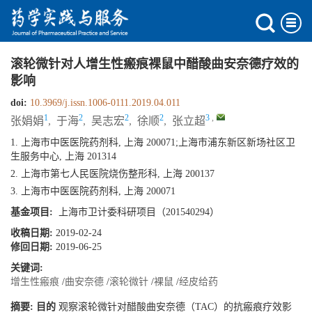
滚轮微针对人增生性瘢痕裸鼠中醋酸曲安奈德疗效的
影响
doi:
10.3969/j.issn.1006-0111.2019.04.011
1
2
2
2
3
,
张娟娟
,
于海
,
吴志宏
,
徐顺
,
张立超
1. 上海市中医医院药剂科, 上海 200071;上海市浦东新区新场社区卫
生服务中心, 上海 201314
2. 上海市第七人民医院烧伤整形科, 上海 200137
3. 上海市中医医院药剂科, 上海 200071
基金项目:
上海市卫计委科研项目（201540294）
收稿日期:
2019-02-24
修回日期:
2019-06-25
关键词:
增生性瘢痕
/
曲安奈德
/
滚轮微针
/
裸鼠
/
经皮给药
摘要:
目的
观察滚轮微针对醋酸曲安奈德（TAC）的抗瘢痕疗效影