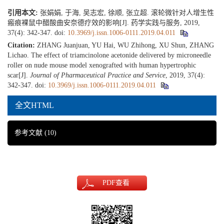
引用本文:
张娟娟, 于海, 吴志宏, 徐顺, 张立超. 滚轮微针对人增生性
瘢痕裸鼠中醋酸曲安奈德疗效的影响[J]. 药学实践与服务, 2019,
37(4): 342-347.
doi:
10.3969/j.issn.1006-0111.2019.04.011
Citation:
ZHANG Juanjuan, YU Hai, WU Zhihong, XU Shun, ZHANG
Lichao. The effect of triamcinolone acetonide delivered by microneedle
roller on nude mouse model xenografted with human hypertrophic
scar[J].
Journal of Pharmaceutical Practice and Service
, 2019, 37(4):
342-347.
doi:
10.3969/j.issn.1006-0111.2019.04.011
全文HTML
参考文献
(10)
PDF
查看