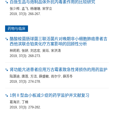
白蔹生品与炮制品体外抗内毒素作用的比较研究
张少桦
,
孟飞
,
杨珊珊
,
宋学立
2019, 37(3): 266-267.
药物与临床
酪酸梭菌肠球菌三联活菌片对晚期非小细胞肺癌患者吉
西他滨联合铂类化疗方案影响的回顾性分析
林莉莉
,
张妍
,
刘志宏
,
吴珏
,
宋洪涛
2019, 37(3): 268-273.
肾功能亢进患者应用万古霉素致急性肾损伤的用药监护
陆灏迪
,
唐莲
,
方洁
,
薛盛敏
,
尚尔宁
,
薛苏冬
2019, 37(3): 274-278.
1例Ⅱ型血小板减少症的药学监护并文献复习
葛海沂
,
丁楠
2019, 37(3): 279-282.