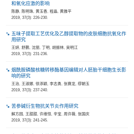
和氧化应激的影响
陈静
,
陈明珠
,
黄玉香
,
程晶
,
黄雅平
2019, 37(3): 226-230.
五味子提取工艺优化及乙醇提取物的皮肤细胞抗氧化作
用研究
王妍
,
舒鹏
,
沈丽
,
丁明
,
胡振林
,
吴明江
2019, 37(3): 231-236.
烟酰胺磷酸核糖转移酶基因编辑对人胚胎干细胞生长影
响的研究
王治
,
王淑娜
,
徐添颖
,
李志勇
,
张赛龙
,
缪朝玉
2019, 37(3): 237-240.
苦参碱衍生物抗关节炎作用研究
解方园
,
王甜甜
,
许维恒
,
辛宝
,
周许薇
,
张国庆
2019, 37(3): 241-245.