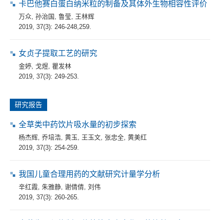
卡巴他赛白蛋白纳米粒的制备及其体外生物相容性评价
万众
,
孙治国
,
鲁莹
,
王林辉
2019, 37(3): 246-248,259.
女贞子提取工艺的研究
金婷
,
戈煜
,
瞿发林
2019, 37(3): 249-253.
研究报告
全草类中药饮片吸水量的初步探索
杨杰辉
,
乔培浩
,
黄玉
,
王玉文
,
张忠全
,
黄美红
2019, 37(3): 254-259.
我国儿童合理用药的文献研究计量学分析
辛红霞
,
朱雅静
,
谢倩倩
,
刘伟
2019, 37(3): 260-265.