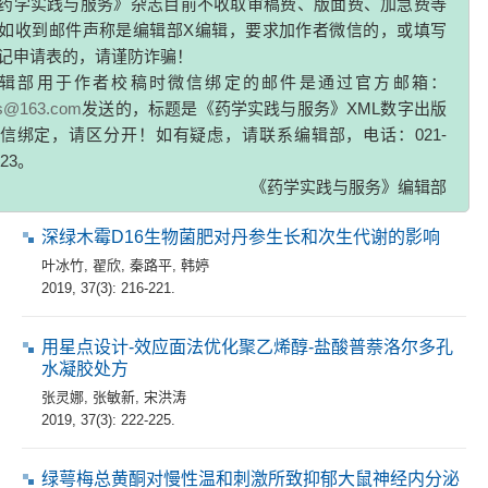
如收到邮件声称是编辑部X编辑，要求加作者微信的，或填写
2019, 37(3): 206-211,278.
记申请表的，请谨防诈骗！
辑部用于作者校稿时微信绑定的邮件是通过官方邮箱：
微凝胶的制备及其在药物缓控释系统中的应用
zs@163.com
发送的，标题是《药学实践与服务》XML数字出版
李佩瑶
,
黄月英
,
李传灵
,
卞俊
信绑定，请区分开！如有疑虑，请联系编辑部，电话：021-
2019, 37(3): 212-215,221.
323。
《药学实践与服务》编辑部
论著
深绿木霉D16生物菌肥对丹参生长和次生代谢的影响
叶冰竹
,
翟欣
,
秦路平
,
韩婷
2019, 37(3): 216-221.
用星点设计-效应面法优化聚乙烯醇-盐酸普萘洛尔多孔
水凝胶处方
张灵娜
,
张敏新
,
宋洪涛
2019, 37(3): 222-225.
绿萼梅总黄酮对慢性温和刺激所致抑郁大鼠神经内分泌