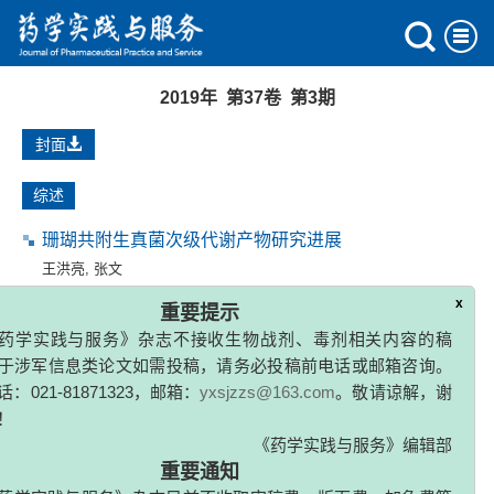
2019年 第37卷 第3期
封面
综述
珊瑚共附生真菌次级代谢产物研究进展
王洪亮
,
张文
x
2019, 37(3): 193-200,253.
重要提示
药学实践与服务》杂志不接收生物战剂、毒剂相关内容的稿
抗病毒药物研究进展及其在军事方面的应用
于涉军信息类论文如需投稿，请务必投稿前电话或邮箱咨询。
：021-81871323，邮箱：
yxsjzzs@163.com
。敬请谅解，谢
陆顺超
,
阎澜
2019, 37(3): 201-205.
！
《药学实践与服务》编辑部
重要通知
双氢青蒿素抗癌药理作用机制的研究进展
药学实践与服务》杂志目前不收取审稿费、版面费、加急费等
周许薇
,
谭蔚锋
,
解方园
,
辛宝
,
陈俊