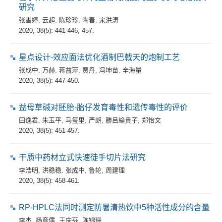
研究
张雪婷
,
云超
,
陈珍珍
,
陶春
,
宋洪涛
2020, 38(5): 441-446, 457.
星点设计-效应面法优化酒制巴戟天的炮制工艺
张成中
,
万赫
,
蒋益萍
,
贾丹
,
冯坤苗
,
辛海量
2020, 38(5): 447-450.
益母草碱对胚胎-胎仔发育毒性和遗传毒性的评价
田逸君
,
朱玉平
,
马玺里
,
严朗
,
勝呂綸貴子
,
郑怡文
2020, 38(5): 451-457.
干质中药材立式快速徒手切片法研究
李浩明
,
洪稳稳
,
张成中
,
鲁轮
,
周建理
2020, 38(5): 458-461.
RP-HPLC法同时测定防暑清热饮中5种活性成分的含量
李杰
,
杨育儒
,
王庆芬
,
陈锦珊