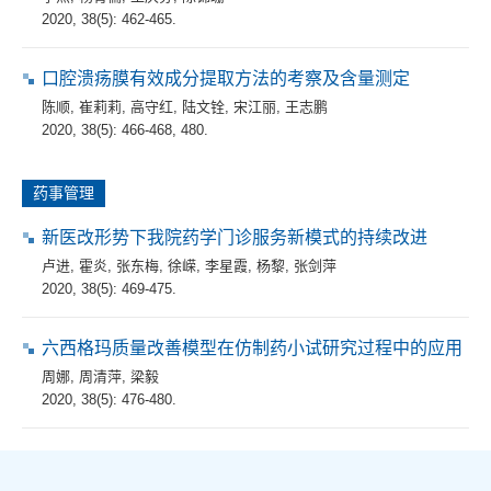
2020, 38(5): 462-465.
口腔溃疡膜有效成分提取方法的考察及含量测定
陈顺
,
崔莉莉
,
高守红
,
陆文铨
,
宋江丽
,
王志鹏
2020, 38(5): 466-468, 480.
药事管理
新医改形势下我院药学门诊服务新模式的持续改进
卢进
,
霍炎
,
张东梅
,
徐嵘
,
李星霞
,
杨黎
,
张剑萍
2020, 38(5): 469-475.
六西格玛质量改善模型在仿制药小试研究过程中的应用
周娜
,
周清萍
,
梁毅
2020, 38(5): 476-480.