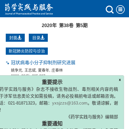
2020年 第38卷 第5期
封面
目录
新冠肺炎防控与诊治
冠状病毒小分子抑制剂研究进展
姚争光
,
王志斌
,
夏春年
,
庄春林
2020, 38(5): 385-397.
x
重要提示
药学实践与服务》杂志不接收生物战剂、毒剂相关内容的稿
新型冠状病毒肺炎病毒性脓毒症治疗策略研究进展
于涉军信息类论文如需投稿，请务必投稿前电话或邮箱咨询。
刘昱
,
李奕
,
王英
,
袁仲兰
,
王彦
：021-81871323，邮箱：
yxsjzzs@163.com
。敬请谅解，谢
2020, 38(5): 398-403, 422.
！
《药学实践与服务》编辑部
重要通知
新型冠状病毒肺炎医学观察期中医治疗方案的不良反应
分析
药学实践与服务》杂志目前不收取审稿费、版面费、加急费等