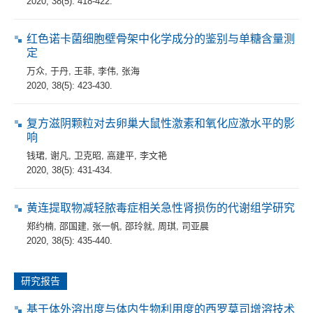
2020, 38(5): 418-422.
红色诺卡菌细胞壁骨架中化学成分的鉴别与单糖含量测
定
万众
,
于丹
,
王菲
,
李伟
,
张海
2020, 38(5): 423-430.
复方滋阴颗粒对去卵巢大鼠性激素和氧化应激水平的影
响
钱珺
,
谢凡
,
卫克昭
,
高建平
,
李文艳
2020, 38(5): 431-434.
黄连提取物减轻脓毒症相关急性肾损伤的代谢组学研究
郑约楠
,
邵国建
,
张一帆
,
邵玲就
,
周琪
,
司亚晨
2020, 38(5): 435-440.
研究报告
基于体外溶出度与体内生物利用度的西罗莫司增溶技术