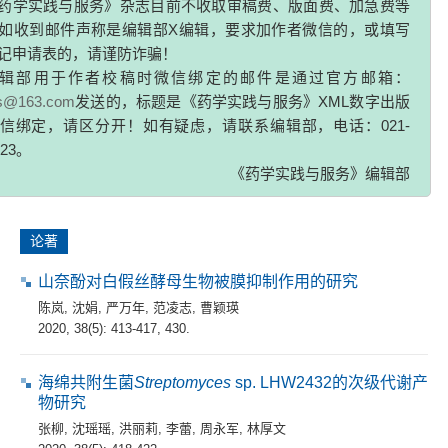
李英
,
解方园
,
张菁
,
梁李娟
,
胡云英
,
张国庆
如收到邮件声称是编辑部X编辑，要求加作者微信的，或填写
2020, 38(5): 404-408, 434.
记申请表的，请谨防诈骗！
辑部用于作者校稿时微信绑定的邮件是通过官方邮箱：
zs@163.com
发送的，标题是《药学实践与服务》XML数字出版
综述
信绑定，请区分开！如有疑虑，请联系编辑部，电话：021-
菟丝子明目效应相关临床应用及药理学研究进展
323。
《药学实践与服务》编辑部
朱蓓菁
,
张腾
,
陈瑜
2020, 38(5): 409-412.
论著
山奈酚对白假丝酵母生物被膜抑制作用的研究
陈岚
,
沈娟
,
严万年
,
范凌志
,
曹颖瑛
2020, 38(5): 413-417, 430.
海绵共附生菌
Streptomyces
sp. LHW2432的次级代谢产
物研究
张柳
,
沈瑶瑶
,
洪丽莉
,
李蕾
,
周永军
,
林厚文