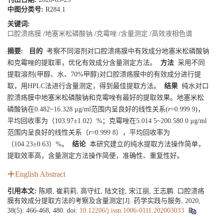
中图分类号:
R284.1
关键词:
口腔溃疡膜
/
地塞米松磷酸钠
/
克霉唑
/
含量测定
/
高效液相色谱
摘要:
目的
考察不同溶剂对口腔溃疡膜中有效成分地塞米松磷酸钠
和克霉唑的提取率，优化有效成分含量测定方法。
方法
采用不同
提取溶剂(甲醇、水、70%甲醇)对口腔溃疡膜中的有效成分进行提
取，用HPLC法进行含量测定，得到最佳提取方法。
结果
纯水对口
腔溃疡膜中地塞米松磷酸钠和克霉唑有最好的提取效果。地塞米松
磷酸钠在0.482~16.328 μg/ml范围内呈良好的线性关系(
r
=0.999 9)，
平均回收率为（103.97±1.02）%；克霉唑在5.014 5~200.580 0 μg/ml
范围内呈良好的线性关系（
r
=0.999 8），平均回收率为
（104.23±0.63）%。
结论
本研究建立的纯水提取方法操作简单，
提取效率高，含量测定方法操作简便，准确性、重复性好。
English Abstract
引用本文:
陈顺, 崔莉莉, 高守红, 陆文铨, 宋江丽, 王志鹏. 口腔溃疡
膜有效成分提取方法的考察及含量测定[J]. 药学实践与服务, 2020,
38(5): 466-468, 480.
doi:
10.12206/j.issn.1006-0111.202003033