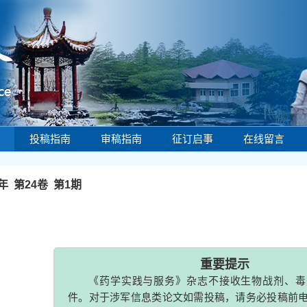
投稿指南
审稿指南
征订启事
在线留言
6年 第24卷 第1期
重要提示
《药学实践与服务》杂志不接收生物战剂、毒剂相关
件。对于涉军信息类论文如需投稿，请务必投稿前电话或
联系电话：021-81871323，邮箱：
yxsjzzs@163.com
。敬
摘要
(
4165
)
PDF (431KB)
(
539
)