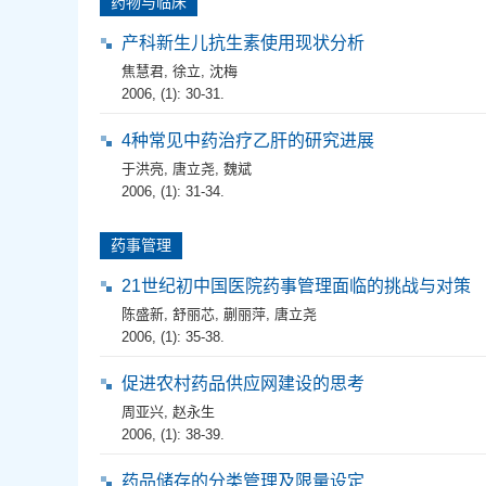
药物与临床
产科新生儿抗生素使用现状分析
焦慧君
,
徐立
,
沈梅
2006, (1): 30-31.
4种常见中药治疗乙肝的研究进展
于洪亮
,
唐立尧
,
魏斌
2006, (1): 31-34.
药事管理
21世纪初中国医院药事管理面临的挑战与对策
陈盛新
,
舒丽芯
,
蒯丽萍
,
唐立尧
2006, (1): 35-38.
促进农村药品供应网建设的思考
周亚兴
,
赵永生
2006, (1): 38-39.
药品储存的分类管理及限量设定