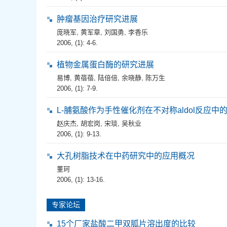
肿瘤基因治疗研究进展
庞晓军
,
黄军章
,
刘国勇
,
李香乐
2006, (1): 4-6.
植物金属蛋白酶的研究进展
易博
,
黄蓓蓓
,
陆倍倍
,
余晓静
,
陈万生
2006, (1): 7-9.
L-脯氨酸作为手性催化剂在不对称aldol反应中
赵庆杰
,
胡宏岗
,
宋琰
,
吴秋业
2006, (1): 9-13.
大孔树脂技术在中药研究中的应用概况
董珂
2006, (1): 13-16.
专家论坛
15个厂家盐酸二甲双胍片溶出度的比较