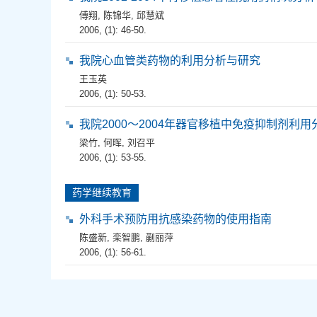
傅翔
,
陈锦华
,
邱慧斌
2006, (1): 46-50.
我院心血管类药物的利用分析与研究
王玉英
2006, (1): 50-53.
我院2000～2004年器官移植中免疫抑制剂利用
梁竹
,
何晖
,
刘召平
2006, (1): 53-55.
药学继续教育
外科手术预防用抗感染药物的使用指南
陈盛新
,
栾智鹏
,
蒯丽萍
2006, (1): 56-61.