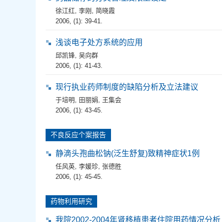
徐江红
,
李刚
,
简晓霞
2006, (1): 39-41.
浅谈电子处方系统的应用
邱凯锋
,
吴向群
2006, (1): 41-43.
现行执业药师制度的缺陷分析及立法建议
于培明
,
田丽娟
,
王集会
2006, (1): 43-45.
不良反应个案报告
静滴头孢曲松钠(泛生舒复)致精神症状1例
任风英
,
李媛珍
,
张德胜
2006, (1): 45-45.
药物利用研究
我院2002-2004年肾移植患者住院用药情况分析