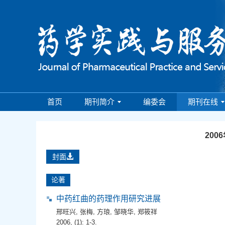
首页
期刊简介
编委会
期刊在线
200
封面
论著
中药红曲的药理作用研究进展
邢旺兴
,
张梅
,
方琅
,
邹晓华
,
郑筱祥
2006, (1): 1-3.