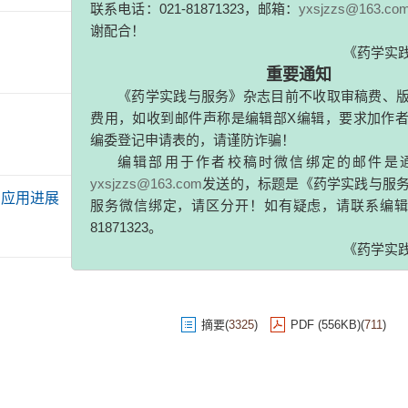
谢配合！
《药学实践与服
重要通知
《
药学实践与服务》杂志目前不收取审稿费、版面费
摘要
(
3147
)
PDF (515KB)
(
445
)
费用，如收到邮件声称是编辑部X编辑，要求加作者微信
编委登记申请表的，请谨防诈骗！
编辑部用于作者校稿时微信绑定的邮件是通过官
yxsjzzs@163.com
发送的，标题是《药学实践与服务》XM
摘要
(
3091
)
PDF (357KB)
(
211
)
服务微信绑定，请区分开！如有疑虑，请联系编辑部，电话
的应用进展
81871323。
《药学实践与服
摘要
(
3926
)
PDF (472KB)
(
264
)
摘要
(
3325
)
PDF (556KB)
(
711
)