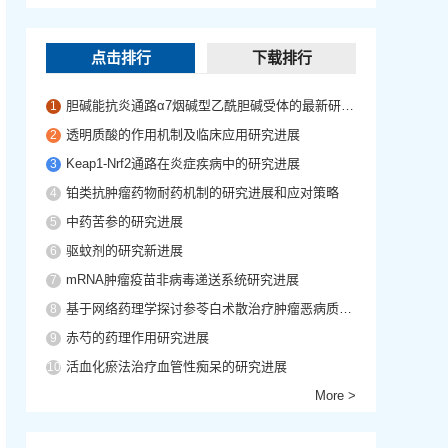
点击排行
下载排行
胆碱能抗炎通路α7烟碱型乙酰胆碱受体的最新研究进展
1
透明质酸的作用机制及临床应用研究进展
2
Keap1-Nrf2通路在炎症疾病中的研究进展
3
铂类抗肿瘤药物耐药机制的研究进展和应对策略
4
中药苦参的研究进展
5
驱蚊剂的研究新进展
6
mRNA肿瘤疫苗非病毒递送系统研究进展
7
基于网络药理学探讨参苓白术散治疗肿瘤恶病质的作用机制
8
赤芍的药理作用研究进展
9
活血化瘀法治疗血管性痴呆的研究进展
10
More >