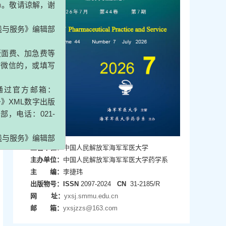
务》编辑部
、加急费等
的，或填写
方邮箱：
L数字出版
：021-
务》编辑部
主管单位：
中国人民解放军海军军医大学
主办单位：
中国人民解放军海军军医大学药学系
主 编：
李捷玮
出版物号：
ISSN
2097-2024
CN
31-2185/R
网 址：
yxsj.smmu.edu.cn
邮 箱：
yxsjzzs@163.com