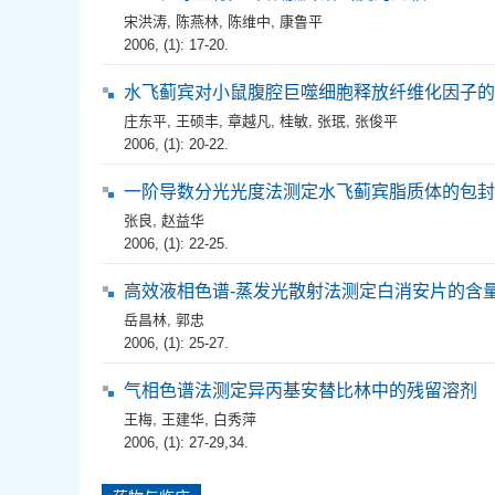
宋洪涛
,
陈燕林
,
陈维中
,
康鲁平
2006, (1): 17-20.
水飞蓟宾对小鼠腹腔巨噬细胞释放纤维化因子的
庄东平
,
王硕丰
,
章越凡
,
桂敏
,
张珉
,
张俊平
2006, (1): 20-22.
一阶导数分光光度法测定水飞蓟宾脂质体的包封
张良
,
赵益华
2006, (1): 22-25.
高效液相色谱-蒸发光散射法测定白消安片的含
岳昌林
,
郭忠
2006, (1): 25-27.
气相色谱法测定异丙基安替比林中的残留溶剂
王梅
,
王建华
,
白秀萍
2006, (1): 27-29,34.