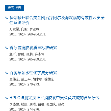
研究报告
多奈哌齐联合美金刚治疗阿尔茨海默病的有效性及安全
性系统评价
万素馨
,
向毅
,
罗亚玲
2018, 36(3): 260-264,281.
香苏胃痛胶囊质量标准研究
赵昕
,
邵尉
,
张鹏
,
许志伟
2018, 36(3): 265-269,288.
百蕊草亲水性化学成分研究
宣伟东
,
范正平
,
胡水根
,
徐德东
2018, 36(3): 270-273.
HPLC法测定扶正平消胶囊中吴茱萸次碱的含量研究
李盛建
,
钱跹
,
周瑾
,
吕磊
,
张国庆
,
赵亮
2018, 36(3): 274-276.