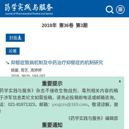
2018年 第36卷 第3期
封面
论著
抑郁症致病机制及中药治疗抑郁症的机制研究
姚媛
,
周艺
,
周婷婷
2018, 36(3): 193-197.
x
重要提示
药学实践与服务》杂志不接收生物战剂、毒剂相关内容的稿
基于组学技术的抑郁症相关生物标志物研究进展
于涉军信息类论文如需投稿，请务必投稿前电话或邮箱咨询。
刘世钰
,
赵亮
,
陈俊
,
张国庆
：021-81871323，邮箱：
yxsjzzs@163.com
。敬请谅解，谢
2018, 36(3): 198-203.
！
《药学实践与服务》编辑部
青藤碱结构改造的研究进展
重要通知
李修政
,
赵庆杰
,
董家潇
,
姜云云
,
叶光明
药学实践与服务》杂志目前不收取审稿费、版面费、加急费等