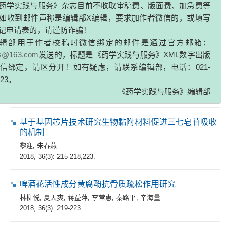
2018, 36(3): 204-209,214.
如收到邮件声称是编辑部X编辑，要求加作者微信的，或填写
记申请表的，请谨防诈骗！
辑部用于作者校稿时微信绑定的邮件是通过官方邮箱：
专家论坛
zs@163.com
发送的，标题是《药学实践与服务》XML数字出版
基于伸缩移动窗口相似度与贝叶斯法的药品拉曼光谱分
信绑定，请区分开！如有疑虑，请联系编辑部，电话：021-
析
323。
陈秀娟
,
陈辉
,
魏航
,
柳艳
,
陆峰
《药学实践与服务》编辑部
2018, 36(3): 210-214.
基于基因芯片技术研究生物黏附材料促进三七皂苷吸收
的机制
黎迎
,
朱春燕
2018, 36(3): 215-218,223.
啤酒花活性成分黄腐酚抗骨质疏松作用研究
林柳悦
,
夏天爽
,
蒋益萍
,
李常惠
,
秦路平
,
辛海量
2018, 36(3): 219-223.