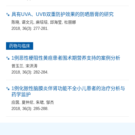
具有UVA、UVB双重防护效果的防晒唇膏的研究
陈晓
,
谌文元
,
麻培培
,
邱海莹
,
杜丽娜
2018, 36(3): 277-281.
药物与临床
1例恶性梗阻性黄疸患者围术期营养支持的案例分析
曾玉兰
,
宋洪涛
2018, 36(3): 282-284.
1例化脓性脑膜炎伴肾功能不全小儿患者的治疗分析与
药学监护
应茵
,
夏仲尼
,
朱珺
,
邹杰
2018, 36(3): 285-288.