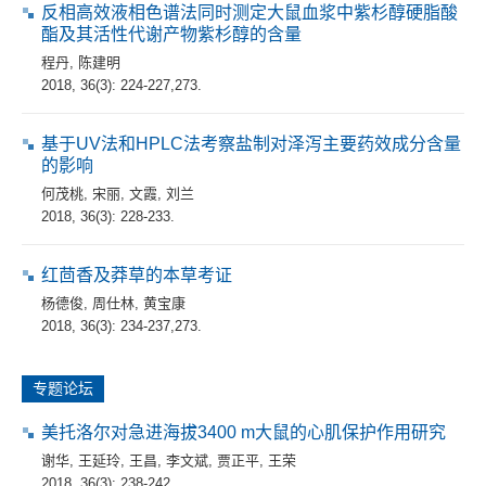
反相高效液相色谱法同时测定大鼠血浆中紫杉醇硬脂酸
酯及其活性代谢产物紫杉醇的含量
程丹
,
陈建明
2018, 36(3): 224-227,273.
基于UV法和HPLC法考察盐制对泽泻主要药效成分含量
的影响
何茂桃
,
宋丽
,
文霞
,
刘兰
2018, 36(3): 228-233.
红茴香及莽草的本草考证
杨德俊
,
周仕林
,
黄宝康
2018, 36(3): 234-237,273.
专题论坛
美托洛尔对急进海拔3400 m大鼠的心肌保护作用研究
谢华
,
王延玲
,
王昌
,
李文斌
,
贾正平
,
王荣
2018, 36(3): 238-242.