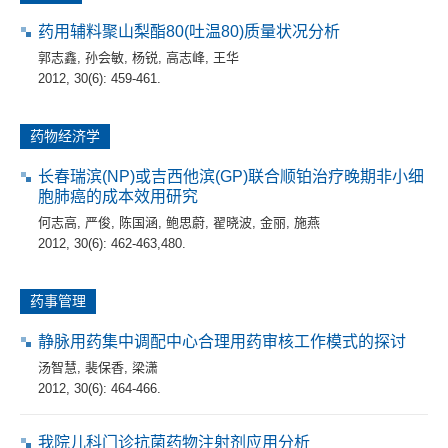
药用辅料聚山梨酯80(吐温80)质量状况分析
郭志鑫
,
孙会敏
,
杨锐
,
高志峰
,
王华
2012, 30(6): 459-461.
药物经济学
长春瑞滨(NP)或吉西他滨(GP)联合顺铂治疗晚期非小细
胞肺癌的成本效用研究
何志高
,
严俊
,
陈国涵
,
鲍思蔚
,
翟晓波
,
金丽
,
施燕
2012, 30(6): 462-463,480.
药事管理
静脉用药集中调配中心合理用药审核工作模式的探讨
汤智慧
,
裴保香
,
梁潇
2012, 30(6): 464-466.
我院儿科门诊抗菌药物注射剂应用分析