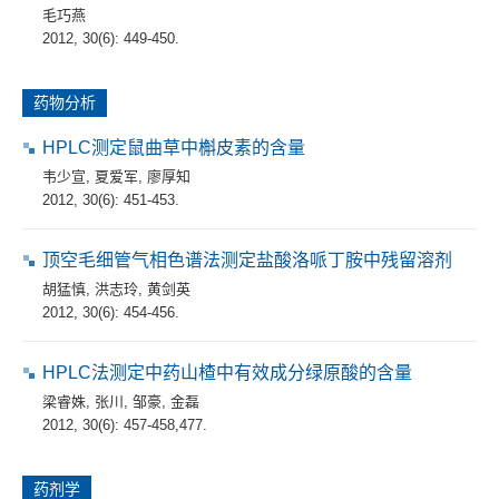
毛巧燕
2012, 30(6): 449-450.
药物分析
HPLC测定鼠曲草中槲皮素的含量
韦少宣
,
夏爱军
,
廖厚知
2012, 30(6): 451-453.
顶空毛细管气相色谱法测定盐酸洛哌丁胺中残留溶剂
胡猛慎
,
洪志玲
,
黄剑英
2012, 30(6): 454-456.
HPLC法测定中药山楂中有效成分绿原酸的含量
梁睿姝
,
张川
,
邹豪
,
金磊
2012, 30(6): 457-458,477.
药剂学