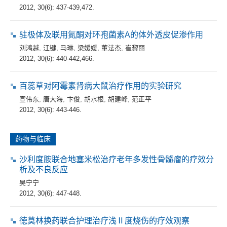
2012, 30(6): 437-439,472.
驻极体及联用氮酮对环孢菌素A的体外透皮促渗作用
刘鸿越
,
江键
,
马琳
,
梁媛媛
,
董法杰
,
崔黎丽
2012, 30(6): 440-442,466.
百蕊草对阿霉素肾病大鼠治疗作用的实验研究
宣伟东
,
唐大海
,
卞俊
,
胡水根
,
胡建峰
,
范正平
2012, 30(6): 443-446.
药物与临床
沙利度胺联合地塞米松治疗老年多发性骨髓瘤的疗效分
析及不良反应
吴宁宁
2012, 30(6): 447-448.
徳莫林换药联合护理治疗浅Ⅱ度烧伤的疗效观察