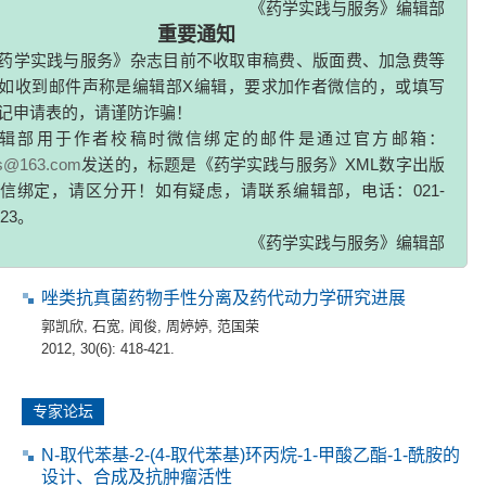
重要通知
2012, 30(6): 408-411.
药学实践与服务》杂志目前不收取审稿费、版面费、加急费等
如收到邮件声称是编辑部X编辑，要求加作者微信的，或填写
奥沙利铂杂质研究进展
记申请表的，请谨防诈骗！
牛冲
,
刘桂花
,
张中湖
辑部用于作者校稿时微信绑定的邮件是通过官方邮箱：
2012, 30(6): 412-414,436.
zs@163.com
发送的，标题是《药学实践与服务》XML数字出版
信绑定，请区分开！如有疑虑，请联系编辑部，电话：021-
抑郁症治疗依从性研究概述
323。
韦龙静
《药学实践与服务》编辑部
2012, 30(6): 415-417,474.
唑类抗真菌药物手性分离及药代动力学研究进展
郭凯欣
,
石宽
,
闻俊
,
周婷婷
,
范国荣
2012, 30(6): 418-421.
专家论坛
N-取代苯基-2-(4-取代苯基)环丙烷-1-甲酸乙酯-1-酰胺的
设计、合成及抗肿瘤活性