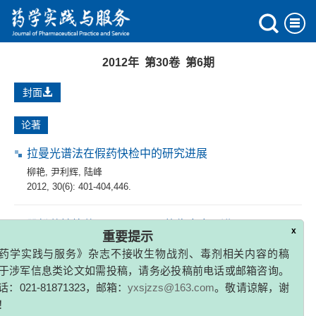
2012年 第30卷 第6期
封面
论著
拉曼光谱法在假药快检中的研究进展
柳艳
,
尹利辉
,
陆峰
2012, 30(6): 401-404,446.
x
肌松药拮抗药Sugammadex的临床应用进展
重要提示
王耘
,
曹永兵
,
姜远英
,
颜天华
药学实践与服务》杂志不接收生物战剂、毒剂相关内容的稿
2012, 30(6): 405-407,453.
于涉军信息类论文如需投稿，请务必投稿前电话或邮箱咨询。
：021-81871323，邮箱：
yxsjzzs@163.com
。敬请谅解，谢
！
慢性阻塞性肺疾病的药物治疗进展
《药学实践与服务》编辑部
陈开宇
,
江丽萍
,
陈盛新