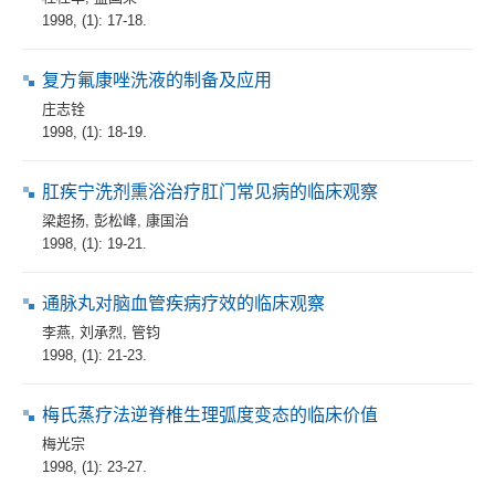
1998, (1): 17-18.
复方氟康唑洗液的制备及应用
庄志铨
1998, (1): 18-19.
肛疾宁洗剂熏浴治疗肛门常见病的临床观察
梁超扬
,
彭松峰
,
康国治
1998, (1): 19-21.
通脉丸对脑血管疾病疗效的临床观察
李燕
,
刘承烈
,
管钧
1998, (1): 21-23.
梅氏蒸疗法逆脊椎生理弧度变态的临床价值
梅光宗
1998, (1): 23-27.