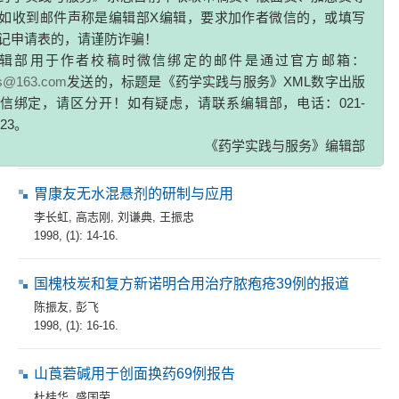
如收到邮件声称是编辑部X编辑，要求加作者微信的，或填写
喹诺酮类药物的临床应用注意事项
记申请表的，请谨防诈骗！
衣淑珍
,
鲍燕燕
,
张永林
辑部用于作者校稿时微信绑定的邮件是通过官方邮箱：
1998, (1): 10-12.
zs@163.com
发送的，标题是《药学实践与服务》XML数字出版
信绑定，请区分开！如有疑虑，请联系编辑部，电话：021-
骨伤灵搽剂的研制与临床应用
323。
李伟
,
徐国洲
,
张旭波
,
梁超杨
,
王顺年
,
黄海帆
,
王敦泽
《药学实践与服务》编辑部
1998, (1): 12-13,64.
胃康友无水混悬剂的研制与应用
李长虹
,
高志刚
,
刘谦典
,
王振忠
1998, (1): 14-16.
国槐枝炭和复方新诺明合用治疗脓疱疮39例的报道
陈振友
,
彭飞
1998, (1): 16-16.
山莨菪碱用于创面换药69例报告
杜桂华
,
盛国荣