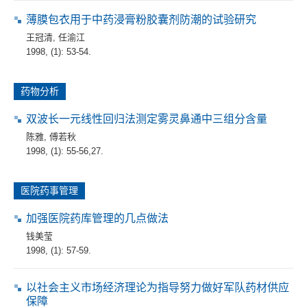
薄膜包衣用于中药浸膏粉胶囊剂防潮的试验研究
王冠清
,
任渝江
1998, (1): 53-54.
药物分析
双波长一元线性回归法测定雾灵鼻通中三组分含量
陈雅
,
傅若秋
1998, (1): 55-56,27.
医院药事管理
加强医院药库管理的几点做法
钱美莹
1998, (1): 57-59.
以社会主义市场经济理论为指导努力做好军队药材供应
保障