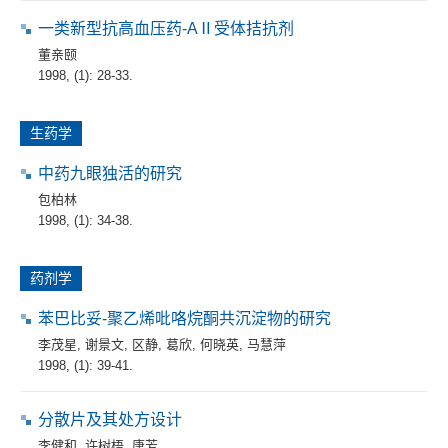
一类新型抗高血压药-AⅡ受体拮抗剂
董亲颐
1998, (1): 28-33.
生药学
中药九眼独活的研究
包柏林
1998, (1): 34-38.
药剂学
苯巴比妥-聚乙烯吡咯烷酮共沉淀物的研究
李茂星
,
谢景文
,
区静
,
葛欣
,
何晓英
,
马慧萍
1998, (1): 39-41.
分散片及其处方设计
李健和
,
许树梧
,
唐芳