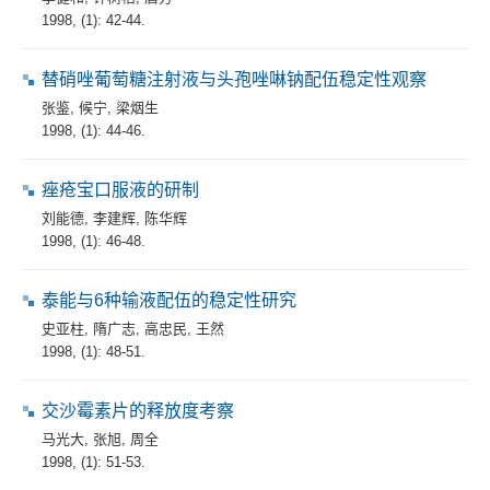
1998, (1): 42-44.
替硝唑葡萄糖注射液与头孢唑啉钠配伍稳定性观察
张鉴
,
候宁
,
梁烟生
1998, (1): 44-46.
痤疮宝口服液的研制
刘能德
,
李建辉
,
陈华辉
1998, (1): 46-48.
泰能与6种输液配伍的稳定性研究
史亚柱
,
隋广志
,
高忠民
,
王然
1998, (1): 48-51.
交沙霉素片的释放度考察
马光大
,
张旭
,
周全
1998, (1): 51-53.