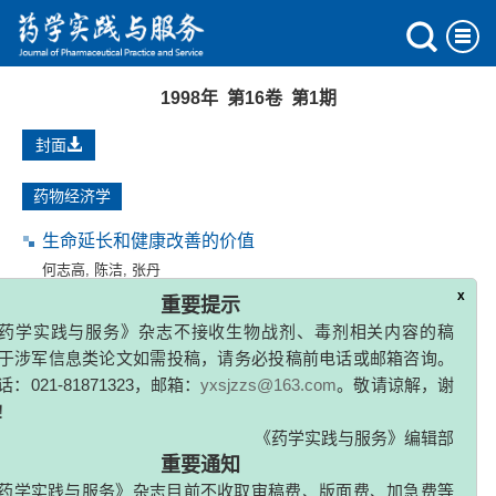
1998年 第16卷 第1期
封面
药物经济学
生命延长和健康改善的价值
何志高
,
陈洁
,
张丹
x
重要提示
1998, (1): 1-5.
药学实践与服务》杂志不接收生物战剂、毒剂相关内容的稿
于涉军信息类论文如需投稿，请务必投稿前电话或邮箱咨询。
健康相关生活质量的评价和药物经济学
：021-81871323，邮箱：
yxsjzzs@163.com
。敬请谅解，谢
杨樟卫
,
陈盛新
,
胡晋红
！
1998, (1): 5-9.
《药学实践与服务》编辑部
重要通知
药物与临床
药学实践与服务》杂志目前不收取审稿费、版面费、加急费等