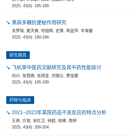
2025, 43(4): 185-189.
黑蒜多糖抗便秘作用研究
关梦瑶
,
夏天爽
,
何旭辉
,
史策
,
蒋益萍
,
辛海量
2025, 43(4): 190-194.
研究报告
飞机草中医药文献研究及其中药性能探讨
向兴
,
张慧卿
,
张琪金
,
刘银沁
,
黄宝康
2025, 43(4): 195-199.
药物与临床
2021−2023年某院药品不良反应的特点分析
王燕
,
方铭
,
宋红卫
,
钟超
,
徐峰
,
周婷
2025, 43(4): 200-204.