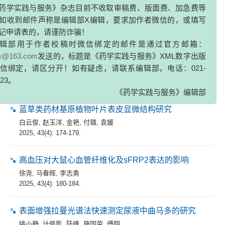
药学实践与服务》杂志目前不收取审稿费、版面费、加急费等
2025, 43(4): 163-168, 194.
如收到邮件声称是编辑部X编辑，要求加作者微信的，或填写
记申请表的，请谨防诈骗！
论著
辑部用于作者校稿时微信绑定的邮件是通过官方邮箱：
zs@163.com
发送的，标题是《药学实践与服务》XML数字出版
淫羊藿中黄酮苷类化合物的群体感应抑制作用研究
信绑定，请区分开！如有疑虑，请联系编辑部，电话：021-
江冼芮
,
段雅倩
,
刘畅
,
张成中
323。
2025, 43(4): 169-173.
《药学实践与服务》编辑部
蓝草类药材基原植物叶片表皮显微结构研究
白云俊
,
赵玉洋
,
金艳
,
付璐
,
袁媛
2025, 43(4): 174-179.
高血压对大鼠心血管纤维化及sFRP2表达的影响
徐尧
,
马春辉
,
李志勇
2025, 43(4): 180-184.
表面增强拉曼光谱法快速测定尿液中曲马多的研究
姚小静
,
计佩影
,
陆峰
,
施国荣
,
傅翔