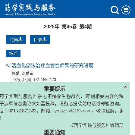
2025年 第45卷 第4期
封面
目录
综述
活血化瘀法治疗血管性痴呆的研究进展
段禹
,
刘爱军
2025, 43(4): 151-155, 173.
x
重要提示
药学实践与服务》杂志不接收生物战剂、毒剂相关内容的稿
中药苦参的研究进展
于涉军信息类论文如需投稿，请务必投稿前电话或邮箱咨询。
刘梦肖
,
陈林林
,
王彦
,
张俊平
：021-81871323，邮箱：
yxsjzzs@163.com
。敬请谅解，谢
2025, 43(4): 156-162.
！
《药学实践与服务》编辑部
苦参碱及衍生物的抗炎作用及其机制研究进展
重要通知
陶宫佳
,
陈林林
,
宋泽成
,
刘梦肖
,
王彦