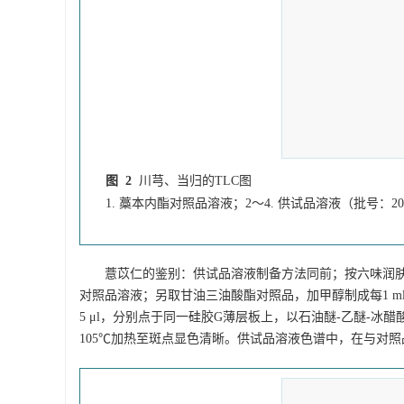
图 2
川芎、当归的TLC图
1. 藁本内酯对照品溶液；2～4. 供试品溶液（批号：20230
薏苡仁的鉴别：供试品溶液制备方法同前；按六味润
对照品溶液；另取甘油三油酸酯对照品，加甲醇制成每1 ml含
5 μl，分别点于同一硅胶G薄层板上，以石油醚-乙醚-冰
105℃加热至斑点显色清晰。供试品溶液色谱中，在与对