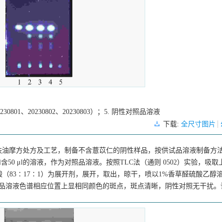
801、20230802、20230803）；5. 阴性对照品溶液
下载:
全尺寸图片
肤油摩方处方及工艺，制备不含薏苡仁的阴性样品，按供试品溶液制备方
50 μl的溶液，作为对照品溶液。按照TLC法（通则 0502）实验，吸
醋酸（83∶17∶1）为展开剂，展开，取出，晾干，喷以1%香草醛硫酸乙醇
照品溶液色谱相应位置上显相同颜色的斑点，斑点清晰，阴性对照无干扰。