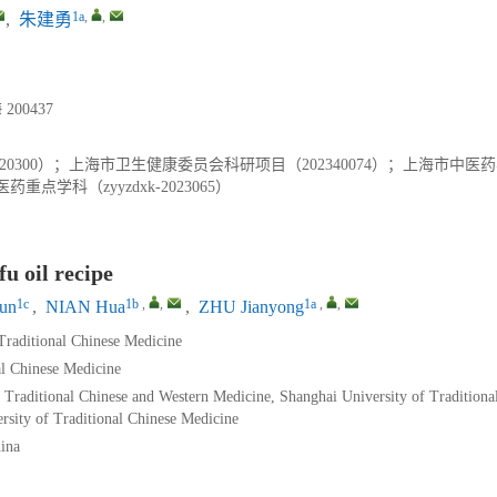
1a
,
,
,
朱建勇
00437
Y31920300）；上海市卫生健康委员会科研项目（202340074）；上海市中
点学科（zyyzdxk-2023065）
u oil recipe
1c
1b
,
,
1a
,
,
lun
,
NIAN Hua
,
ZHU Jianyong
Traditional Chinese Medicine
al Chinese Medicine
 Traditional Chinese and Western Medicine, Shanghai University of Traditiona
sity of Traditional Chinese Medicine
ina