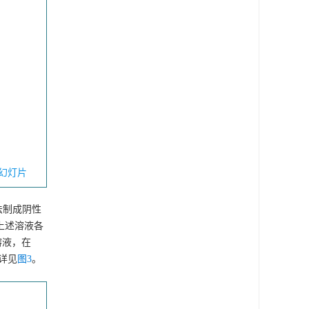
幻灯片
法制成阴性
取上述溶液各
溶液，在
详见
图3
。