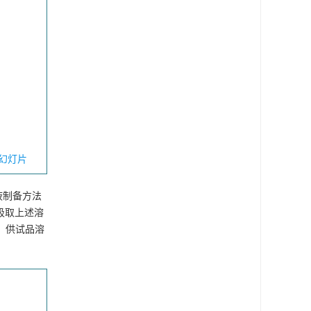
幻灯片
液制备方法
，吸取上述溶
视。供试品溶