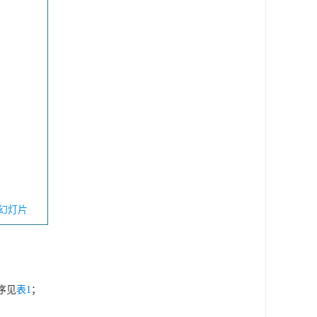
幻灯片
程序见
表1
；