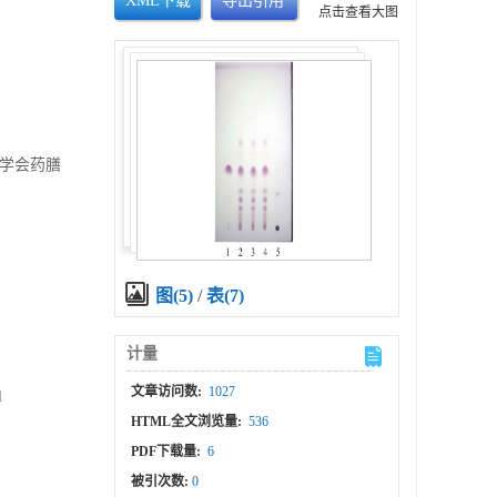
XML下载
导出引用
点击查看大图
医药学会药膳
图(5)
/
表(7)
计量
文章访问数:
1027
l
HTML全文浏览量:
536
PDF下载量:
6
被引次数:
0