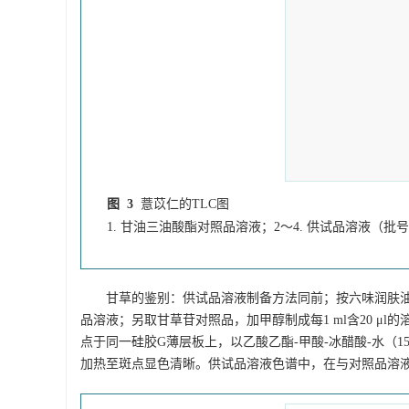
图 3
薏苡仁的TLC图
1. 甘油三油酸酯对照品溶液；2～4. 供试品溶液（批号：202
甘草的鉴别：供试品溶液制备方法同前；按六味润肤
品溶液；另取甘草苷对照品，加甲醇制成每1 ml含20 μl的
点于同一硅胶G薄层板上，以乙酸乙酯-甲酸-冰醋酸-水（1
加热至斑点显色清晰。供试品溶液色谱中，在与对照品溶