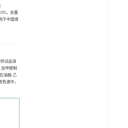
量
105，含量
）均购于中国食
为供试品溶
，加甲醇制
以石油醚-乙
溶液色谱中，