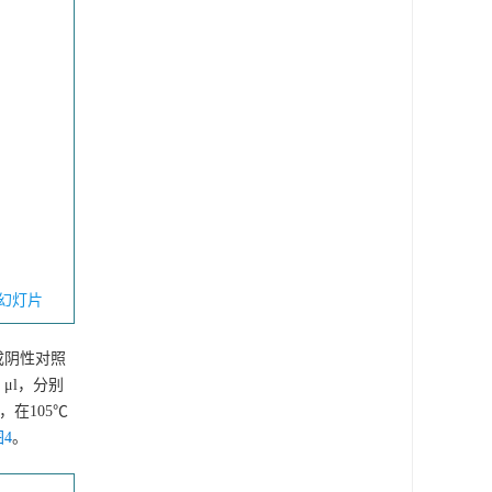
幻灯片
成阴性对照
μl，分别
在105℃
图4
。