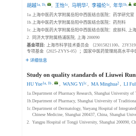
1a, 1b
,
1c
2
1c
1b
,
,
胡越
,
王怡
,
马明华
,
李福伦
,
年华
1a.
上海中医药大学附属岳阳中西医结合医院：药学研究室
1b.
上海中医药大学附属岳阳中西医结合医院：药剂科
1c.
上海中医药大学附属岳阳中西医结合医院：皮肤科, 上海 2
2.
同济大学附属杨浦医院, 上海 200090
基金项目:
上海市科学技术委员会 （23015821100、23
专项基金（2025-ZYYS-05）；国家中医药管理局高水平中医药重
详细信息
Study on quality standards of Liuwei Runf
1a, 1b
,
1c
2
HU Yue
,
WANG Yi
,
MA Minghua
,
LI Fu
1a.
Department of Pharmacy Research, Shanghai University of 
1b.
Department of Pharmacy, Shanghai University of Tradition
1c.
Department of Dermatology, Yueyang Hospital of Integrated
Chinese Medicine, Shanghai 200437, China, Shanghai Univer
2.
Yangpu Hospital of Tongji University, Shanghai 200090, Ch