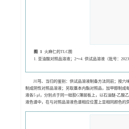
图 1
火麻仁的TLC图
1. 亚油酸对照品溶液；2～4. 供试品溶液（批号：2023080
川芎、当归的鉴别：供试品溶液制备方法同前；按六
制成阴性对照品溶液；另取藁本内酯对照品，加甲醇制成每1 m
液各5 μl，分别点于同一硅胶G薄层板上，以石油醚-乙酸
液色谱中，在与对照品溶液色谱相应位置上显相同颜色的