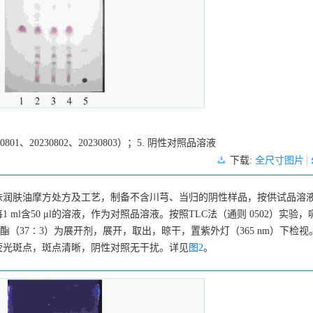
1、20230802、20230803）；5. 阴性对照品溶液
下载:
全尺寸图片
味润肤油摩方处方及工艺，制备不含川芎、当归的阴性样品，按供试品溶
l含50 μl的溶液，作为对照品溶液。按照TLC法（通则 0502）实验
乙酯（37∶3）为展开剂，展开，取出，晾干，置紫外灯（365 nm）下检
荧光斑点，斑点清晰，阴性对照无干扰。详见
图2
。