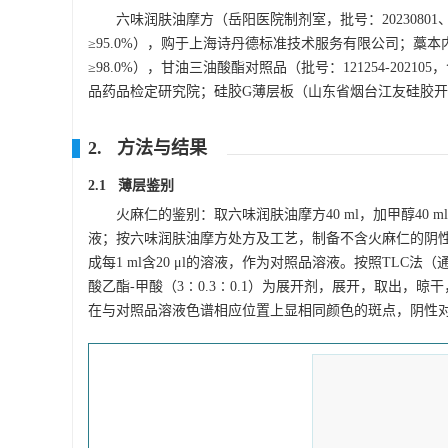
六味润肤油摩方（岳阳医院制剂室，批号：20230801、20
≥95.0%），购于上海诗丹德标准技术服务有限公司；藁本内酯对照
≥98.0%），甘油三油酸酯对照品（批号：121254-202105
品药品检定研究院；硅胶G薄层板（山东省烟台江友硅胶
2. 方法与结果
2.1 薄层鉴别
火麻仁的鉴别：取六味润肤油摩方40 ml，加甲醇40 m
液；按六味润肤油摩方处方及工艺，制备不含火麻仁的阴
成每1 ml含20 μl的溶液，作为对照品溶液。按照TLC法
酸乙酯-甲酸（3∶0.3∶0.1）为展开剂，展开，取出，
在与对照品溶液色谱相应位置上显相同颜色的斑点，阴性