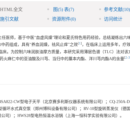
HTML全文
图
(5)
表
(7)
参考文献
(10)
施引文献
资源附件
(0)
访问统计
伦主任医师，基于中医“血虚风燥”理论和夏氏特色用药经验，总结凝练出六
[
1
]
中药组成，具有“养血润燥，祛风止痒”之效
，在临床上运用多年，疗
临床。为控制六味润肤油摩方质量，本研究采用薄层色谱（TLC）法对该
[
2
-
3
君药火麻仁中的亚油酸及川芎、当归中的藁本内酯、洋川芎内酯A的含量
司）；BSA822-CW型电子天平（北京赛多利斯仪器系统有限公司）；CQ-250A-
型循环水式真空泵（郑州博科设备有限公司）；RV-10型旋转蒸发仪（德国
限公司）；HWS28型电热恒温水浴锅（上海一恒科学实验有限公司）。