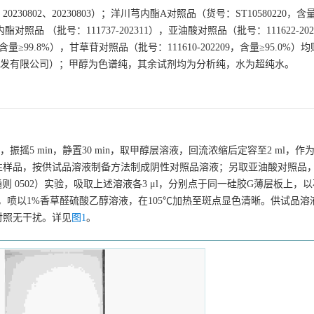
230802、20230803）；洋川芎内酯A对照品（货号：ST10580220，含
品 （批号：111737-202311），亚油酸对照品（批号：111622-202
，含量≥99.8%），甘草苷对照品（批号：111610-202209，含量≥95.0%
开发有限公司）；甲醇为色谱纯，其余试剂均为分析纯，水为超纯水。
l，振摇5 min，静置30 min，取甲醇层溶液，回流浓缩后定容至2 ml，作
性样品，按供试品溶液制备方法制成阴性对照品溶液；另取亚油酸对照品
（通则 0502）实验，吸取上述溶液各3 μl，分别点于同一硅胶G薄层板上，
晾干，喷以1%香草醛硫酸乙醇溶液，在105℃加热至斑点显色清晰。供试品
对照无干扰。详见
图1
。