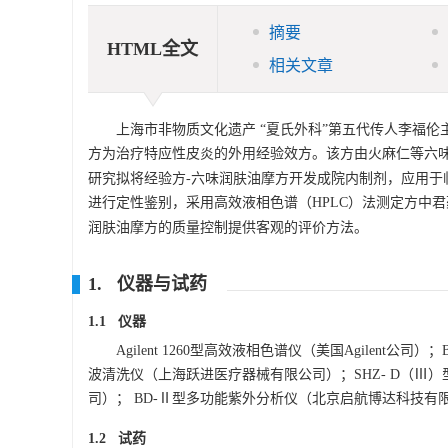
摘要
HTML全文
相关文章
上海市非物质文化遗产 “夏氏外科”第五代传人李福
方为治疗特应性皮炎的外用经验效方。该方由火麻仁等六味
研究拟将经验方-六味润肤油摩方开发成院内制剂，应用于
进行定性鉴别，采用高效液相色谱（HPLC）法测定方中
润肤油摩方的质量控制提供客观的评价方法。
1. 仪器与试药
1.1 仪器
Agilent 1260型高效液相色谱仪（美国Agilent公
波清洗仪（上海跃进医疗器械有限公司）；SHZ- D（Ⅲ）
司）； BD-Ⅱ型多功能紫外分析仪（北京启航博达科技有
1.2 试药